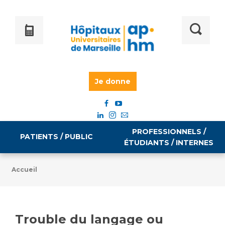
Je donne
PROFESSIONNELS /
PATIENTS / PUBLIC
ÉTUDIANTS / INTERNES
Accueil
Informations pratiques
Égalité professionnelle
Accès à votre dossier médical
Trouble du langage ou
Emploi / formation
Tarifs