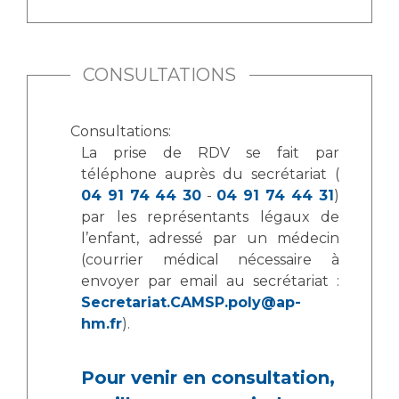
Les pôles d'activité médicale
Cancer
Anatomie et Cytologie Pathologiques
Adresser un examen au Laboratoire d'Infectiologie
CONSULTATIONS
Médecine nucléaire
Centres de référence Maladies Rares
Plateforme d'Expertise Maladies Rares
Consultations:
Maladies rares
La prise de RDV se fait par
Presse / Multimédia
téléphone auprès du secrétariat (
04 91 74 44 30
-
04 91 74 44 31
)
Maternité Hôpital Nord
Communiqués de presse
par les représentants légaux de
l’enfant, adressé par un médecin
Dossiers de presse
(courrier médical nécessaire à
Médiathèque
envoyer par email au secrétariat :
Vos représentants
Secretariat.CAMSP.poly@ap-
hm.fr
).
Fournisseurs
La Commission Des Usagers (CDU)
Les Comités Locaux des Usagers
Pour venir en consultation,
Rôles et missions
Le projet des usagers