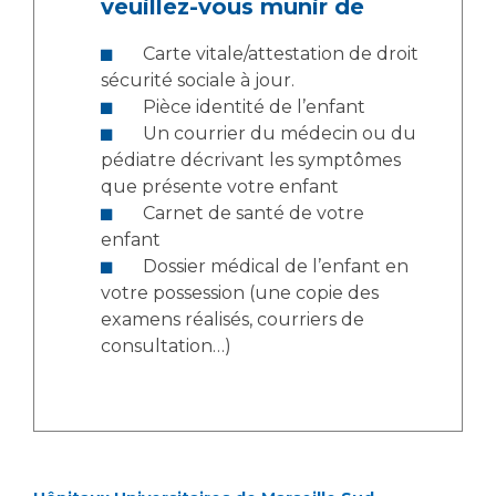
veuillez-vous munir de
Liste des marchés conclus
Documents utiles
Carte vitale/attestation de droit
Qualité
sécurité sociale à jour.
Pièce identité de l’enfant
Un courrier du médecin ou du
Nos indicateurs qualité et de sécurité des soins
pédiatre décrivant les symptômes
que présente votre enfant
Carnet de santé de votre
Protection des données
enfant
Dossier médical de l’enfant en
votre possession (une copie des
Sécurité
examens réalisés, courriers de
consultation…)
Les recherches en santé à l’AP-HM
Lieu de santé sans tabac