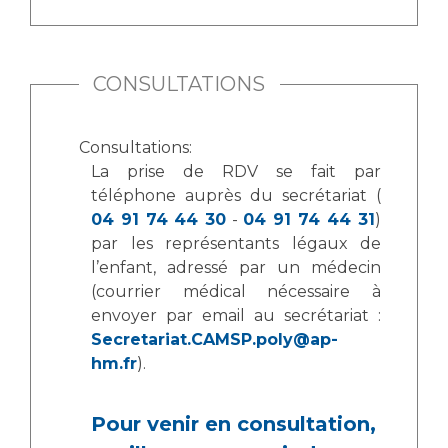
Les pôles d'activité médicale
Cancer
Anatomie et Cytologie Pathologiques
Adresser un examen au Laboratoire d'Infectiologie
CONSULTATIONS
Médecine nucléaire
Centres de référence Maladies Rares
Plateforme d'Expertise Maladies Rares
Consultations:
Maladies rares
La prise de RDV se fait par
Presse / Multimédia
téléphone auprès du secrétariat (
04 91 74 44 30
-
04 91 74 44 31
)
Maternité Hôpital Nord
Communiqués de presse
par les représentants légaux de
l’enfant, adressé par un médecin
Dossiers de presse
(courrier médical nécessaire à
Médiathèque
envoyer par email au secrétariat :
Vos représentants
Secretariat.CAMSP.poly@ap-
hm.fr
).
Fournisseurs
La Commission Des Usagers (CDU)
Les Comités Locaux des Usagers
Pour venir en consultation,
Rôles et missions
Le projet des usagers