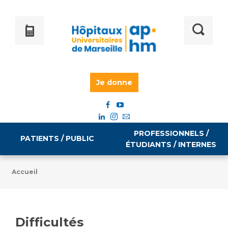
Je donne
PROFESSIONNELS /
PATIENTS / PUBLIC
ÉTUDIANTS / INTERNES
Accueil
Informations pratiques
Égalité professionnelle
Accès à votre dossier médical
Difficultés
Emploi / formation
Tarifs