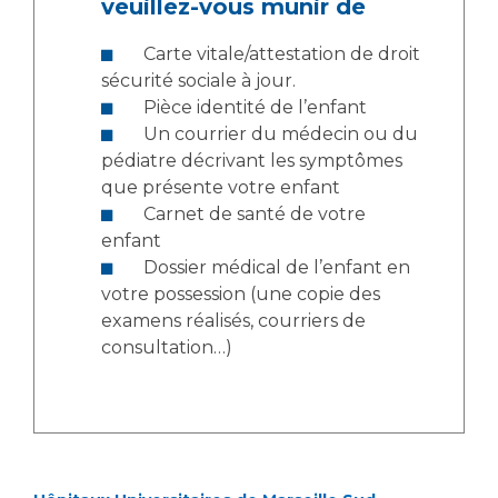
veuillez-vous munir de
Liste des marchés conclus
Documents utiles
Carte vitale/attestation de droit
Qualité
sécurité sociale à jour.
Pièce identité de l’enfant
Un courrier du médecin ou du
Nos indicateurs qualité et de sécurité des soins
pédiatre décrivant les symptômes
que présente votre enfant
Carnet de santé de votre
Protection des données
enfant
Dossier médical de l’enfant en
votre possession (une copie des
Sécurité
examens réalisés, courriers de
consultation…)
Les recherches en santé à l’AP-HM
Lieu de santé sans tabac