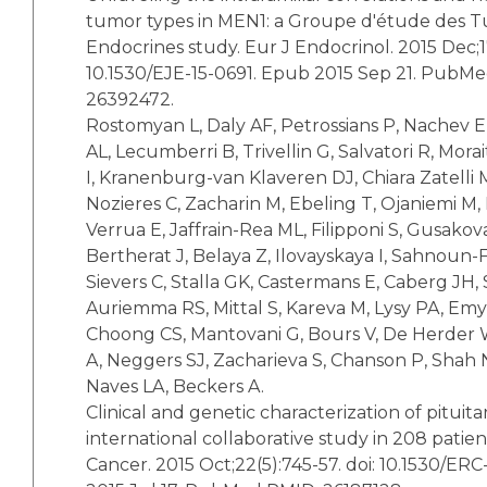
tumor types in MEN1: a Groupe d'étude des 
Endocrines study. Eur J Endocrinol. 2015 Dec;17
10.1530/EJE-15-0691. Epub 2015 Sep 21. PubM
26392472.
Rostomyan L, Daly AF, Petrossians P, Nachev E,
AL, Lecumberri B, Trivellin G, Salvatori R, Mora
I, Kranenburg-van Klaveren DJ, Chiara Zatelli M
Nozieres C, Zacharin M, Ebeling T, Ojaniemi M,
Verrua E, Jaffrain-Rea ML, Filipponi S, Gusakov
Bertherat J, Belaya Z, Ilovayskaya I, Sahnoun-
Sievers C, Stalla GK, Castermans E, Caberg JH, 
Auriemma RS, Mittal S, Kareva M, Lysy PA, Emy
Choong CS, Mantovani G, Bours V, De Herder W
A, Neggers SJ, Zacharieva S, Chanson P, Shah N
Naves LA, Beckers A.
Clinical and genetic characterization of pituita
international collaborative study in 208 patie
Cancer. 2015 Oct;22(5):745-57. doi: 10.1530/ER