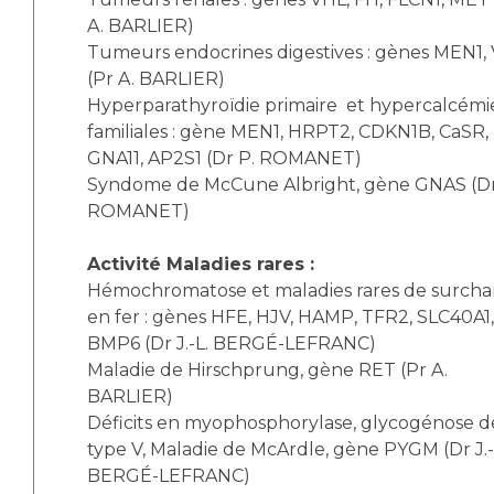
A. BARLIER)
Tumeurs endocrines digestives : gènes MEN1,
(Pr A. BARLIER)
Hyperparathyroïdie primaire et hypercalcémi
familiales : gène MEN1, HRPT2, CDKN1B, CaSR,
GNA11, AP2S1 (Dr P. ROMANET)
Syndome de McCune Albright, gène GNAS (Dr
ROMANET)
Activité Maladies rares :
Hémochromatose et maladies rares de surcha
en fer : gènes HFE, HJV, HAMP, TFR2, SLC40A1,
BMP6 (Dr J.-L. BERGÉ-LEFRANC)
Maladie de Hirschprung, gène RET (Pr A.
BARLIER)
Déficits en myophosphorylase, glycogénose d
type V, Maladie de McArdle, gène PYGM (Dr J.-
BERGÉ-LEFRANC)