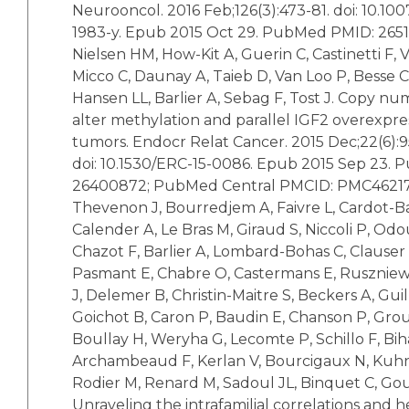
Neurooncol. 2016 Feb;126(3):473-81. doi: 10.100
1983-y. Epub 2015 Oct 29. PubMed PMID: 265
Nielsen HM, How-Kit A, Guerin C, Castinetti F, 
Micco C, Daunay A, Taieb D, Van Loo P, Besse C
Hansen LL, Barlier A, Sebag F, Tost J. Copy nu
alter methylation and parallel IGF2 overexpre
tumors. Endocr Relat Cancer. 2015 Dec;22(6):9
doi: 10.1530/ERC-15-0086. Epub 2015 Sep 23.
26400872; PubMed Central PMCID: PMC46217
Thevenon J, Bourredjem A, Faivre L, Cardot-B
Calender A, Le Bras M, Giraud S, Niccoli P, Od
Chazot F, Barlier A, Lombard-Bohas C, Clauser 
Pasmant E, Chabre O, Castermans E, Ruszniews
J, Delemer B, Christin-Maitre S, Beckers A, Gu
Goichot B, Caron P, Baudin E, Chanson P, Grou
Boullay H, Weryha G, Lecomte P, Schillo F, Bih
Archambeaud F, Kerlan V, Bourcigaux N, Kuhn
Rodier M, Renard M, Sadoul JL, Binquet C, Go
Unraveling the intrafamilial correlations and her