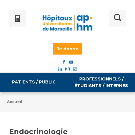
Je donne
PROFESSIONNELS /
PATIENTS / PUBLIC
ÉTUDIANTS / INTERNES
Accueil
Informations pratiques
Égalité professionnelle
Accès à votre dossier médical
Endocrinologie
Emploi / formation
Tarifs