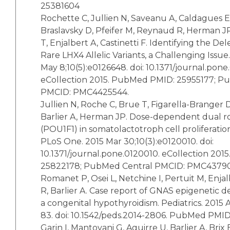
25381604
Rochette C, Jullien N, Saveanu A, Caldagues E,
Braslavsky D, Pfeifer M, Reynaud R, Herman JP
T, Enjalbert A, Castinetti F. Identifying the Del
Rare LHX4 Allelic Variants, a Challenging Issu
May 8;10(5):e0126648. doi: 10.1371/journal.pone
eCollection 2015. PubMed PMID: 25955177; P
PMCID: PMC4425544.
Jullien N, Roche C, Brue T, Figarella-Branger D,
Barlier A, Herman JP. Dose-dependent dual rol
(POU1F1) in somatolactotroph cell proliferatio
PLoS One. 2015 Mar 30;10(3):e0120010. doi:
10.1371/journal.pone.0120010. eCollection 20
25822178; PubMed Central PMCID: PMC4379
Romanet P, Osei L, Netchine I, Pertuit M, Enj
R, Barlier A. Case report of GNAS epigenetic d
a congenital hypothyroidism. Pediatrics. 2015 A
83. doi: 10.1542/peds.2014-2806. PubMed PMI
Garin I, Mantovani G, Aguirre U, Barlier A, Brix 