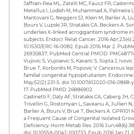
Jaffrain-Rea ML, Zatelli MC, Faucz FR, Casterm
Metellus I, Lodish M, Muhammad A, Palmeira L,
Mantovani G, Neggers SJ, Klein M, Barlier A, Liu
Bours V, Lupski JR, Stratakis CA, Beckers A. S
underlies X-linked acrogigantism syndrome in
subjects. Endocr Relat Cancer. 2016 Apr;23(4):2
10.1530/ERC-16-0082. Epub 2016 Mar 2. PubM
26935837; PubMed Central PMCID: PMC4877
Vujovic S, Vujosevic S, Kavaric S, Sopta J, Ivovi
Brue T, Korbonits M, Popovic V. Cancerous le
familial congenital hypopituitarism. Endocrine
May;52(2):231-5. doi: 10.1007/s12020-016-0868-
17. PubMed PMID: 26886902.
Castinetti F, Daly AF, Stratakis CA, Caberg JH,
Trivellin G, Rostomyan L, Saveanu A, Jullien N
Barlier A, Bours V, Brue T, Beckers A. GPR101 
a Frequent Cause of Congenital Isolated Gr
Deficiency. Horm Metab Res. 2016 Jun;48(6):38
doi: 10.1055/s-0042-100733. Epub 2016 Jan 21