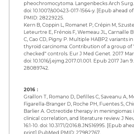
pheochromocytoma. Langenbecks Arch Surg. 
doi: 10.1007/s00423-017-1564-y. [Epub ahead o
PMID: 28229225.
Kern B, Coppin L, Romanet P, Crépin M, Szuste
Leteurtre E, Frénois F, Wemeau JL, Carnaille 
C, Cao CD, Pigny P. Multiple HABP2 variants in f
thyroid carcinoma: Contribution of a group of 
checked" controls. Eur J Med Genet. 2017 Mar;
doi: 10.1016/j.ejmg.2017.01.001. Epub 2017 Jan
28089742.
2016 :
Graillon T, Romano D, Defilles C, Saveanu A,
Figarella-Branger D, Roche PH, Fuentes S, Chi
Barlier A. Octreotide therapy in meningiomas: i
clinical correlation, and literature review. J N
16:1-10. doi: 10.3171/2016.8.JNS16995. [Epub ahe
print] PubMed PMID: 27982767.