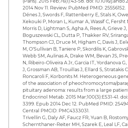
(Paris). 2015 Feb;76(1):43-58. doi: 10.1016/j.and
2014 Nov 11. Review. PubMed PMID: 25556152.
Dénes J, Swords F, Rattenberry E, Stals K, Owe
Xekouki P, Moran L, Kumar A, Wassif C, Fersht
Morris D, Lightman S, Agha A, Rees A, Grieve J,
Boguszewski CL, Dutta P, Thakker RV, Srirang
Thompson CJ, Druce M, Higham C, Davis J, Eel
M, O'Sullivan B, Taniere P, Skordilis K, Gabrovsk
Webb SM, Aulinas A, Drake WM, Bevan JS, Pre
N, Ribeiro-Oliveira A Jr, Garcia IT, Yordanova G
J, Grossman AB, Trouillas J, Ellard S, Stratakis
Roncaroli F, Korbonits M. Heterogeneous ge
of the association of pheochromocytoma/par
pituitary adenoma: results from a large patient
Endocrinol Metab. 2015 Mar;100(3):E531-41. doi: 
3399. Epub 2014 Dec 12. PubMed PMID: 254
Central PMCID: PMC4333031.
Trivellin G, Daly AF, Faucz FR, Yuan B, Rostom
Schernthaner-Reiter MH, Szarek E, Leal LF, Ca