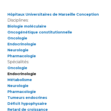
Les structures de recherche
Salon des familles
Transports sanitaires
Hôpitaux Universitaires de Marseille Conception
Vos droits, vos devoirs
Écoles et Instituts de Formation
Disciplines:
Biologie moléculaire
Oncogénétique constitutionnelle
Handicap
Oncologie
Plateforme des internes
Endocrinologie
Handi 13
Neurologie
Pôle Médecine Physique et Réadaptation
Pharmacologie
Professionnels de santé
Accueil sourds et malentendants
Spécialités:
Oncologie
Charte Romain Jacob
Adresser un patient
Endocrinologie
Mouvement Parcours Handicap 13
Réseaux de soins
Métabolisme
Adresser un examen au Laboratoire de Biologie
Neurologie
Médicale
Pharmacologie
Activité physique
Radiologie / Imagerie
Tumeurs endocrines
Déficit hypophysaire
Cancérologie
Retard de croissance