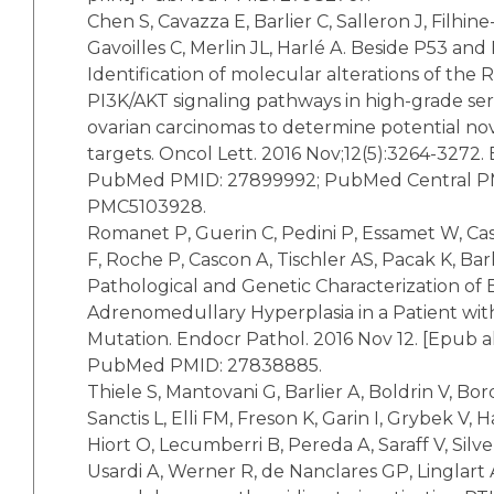
Chen S, Cavazza E, Barlier C, Salleron J, Filhine
Gavoilles C, Merlin JL, Harlé A. Beside P53 and
Identification of molecular alterations of th
PI3K/AKT signaling pathways in high-grade se
ovarian carcinomas to determine potential no
targets. Oncol Lett. 2016 Nov;12(5):3264-3272.
PubMed PMID: 27899992; PubMed Central P
PMC5103928.
Romanet P, Guerin C, Pedini P, Essamet W, Cas
F, Roche P, Cascon A, Tischler AS, Pacak K, Barl
Pathological and Genetic Characterization of B
Adrenomedullary Hyperplasia in a Patient wi
Mutation. Endocr Pathol. 2016 Nov 12. [Epub a
PubMed PMID: 27838885.
Thiele S, Mantovani G, Barlier A, Boldrin V, Bo
Sanctis L, Elli FM, Freson K, Garin I, Grybek V, H
Hiort O, Lecumberri B, Pereda A, Saraff V, Silve
Usardi A, Werner R, de Nanclares GP, Linglart