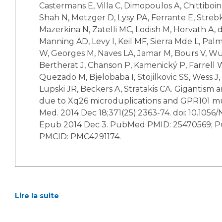
Castermans E, Villa C, Dimopoulos A, Chittiboin
Shah N, Metzger D, Lysy PA, Ferrante E, Streb
Mazerkina N, Zatelli MC, Lodish M, Horvath A,
Manning AD, Levy I, Keil MF, Sierra Mde L, Palm
W, Georges M, Naves LA, Jamar M, Bours V, Wu
Bertherat J, Chanson P, Kamenický P, Farrell W
Quezado M, Bjelobaba I, Stojilkovic SS, Wess J, 
Lupski JR, Beckers A, Stratakis CA. Gigantism
due to Xq26 microduplications and GPR101 mu
Med. 2014 Dec 18;371(25):2363-74. doi: 10.105
Epub 2014 Dec 3. PubMed PMID: 25470569; 
PMCID: PMC4291174.
Lire la suite