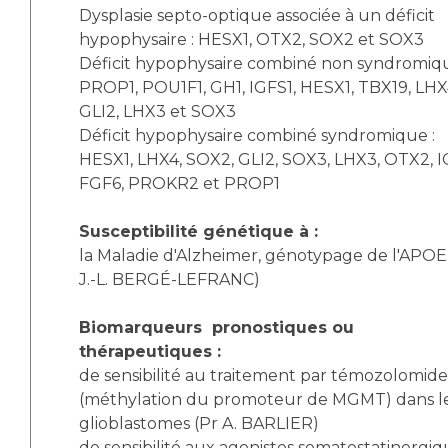
Dysplasie septo-optique associée à un déficit
hypophysaire : HESX1, OTX2, SOX2 et SOX3
Déficit hypophysaire combiné non syndromiqu
PROP1, POU1F1, GH1, IGFS1, HESX1, TBX19, LHX
GLI2, LHX3 et SOX3
Déficit hypophysaire combiné syndromique :
HESX1, LHX4, SOX2, GLI2, SOX3, LHX3, OTX2, I
FGF6, PROKR2 et PROP1
Susceptibilité génétique à :
la Maladie d'Alzheimer, génotypage de l'APOE
J.-L. BERGÉ-LEFRANC)
Biomarqueurs pronostiques ou
thérapeutiques :
de sensibilité au traitement par témozolomide
(méthylation du promoteur de MGMT) dans l
glioblastomes (Pr A. BARLIER)
de sensibilité aux agonistes somatostatinergiq