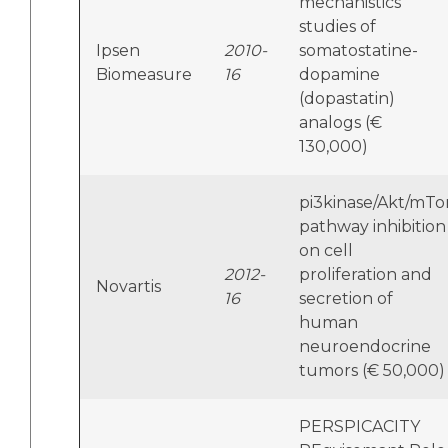
mechanistics
studies of
Ipsen
2010-
somatostatine-
Biomeasure
16
dopamine
(dopastatin)
analogs (€
130,000)
pi3kinase/Akt/mTo
pathway inhibition
on cell
2012-
proliferation and
Novartis
16
secretion of
human
neuroendocrine
tumors (€ 50,000)
PERSPICACITY