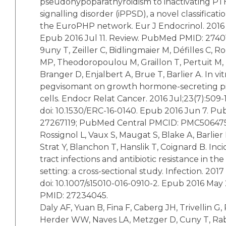
pseudohypoparathyroidism to inactivating P
signalling disorder (iPPSD), a novel classificat
the EuroPHP network. Eur J Endocrinol. 2016 D
Epub 2016 Jul 11. Review. PubMed PMID: 2740
9uny T, Zeiller C, Bidlingmaier M, Défilles C, 
MP, Theodoropoulou M, Graillon T, Pertuit M, 
Branger D, Enjalbert A, Brue T, Barlier A. In vi
pegvisomant on growth hormone-secreting p
cells. Endocr Relat Cancer. 2016 Jul;23(7):509-1
doi: 10.1530/ERC-16-0140. Epub 2016 Jun 7. P
27267119; PubMed Central PMCID: PMC506475
Rossignol L, Vaux S, Maugat S, Blake A, Barlier
Strat Y, Blanchon T, Hanslik T, Coignard B. Inc
tract infections and antibiotic resistance in th
setting: a cross-sectional study. Infection. 2017
doi: 10.1007/s15010-016-0910-2. Epub 2016 Ma
PMID: 27234045.
Daly AF, Yuan B, Fina F, Caberg JH, Trivellin G
Herder WW, Naves LA, Metzger D, Cuny T, Rab