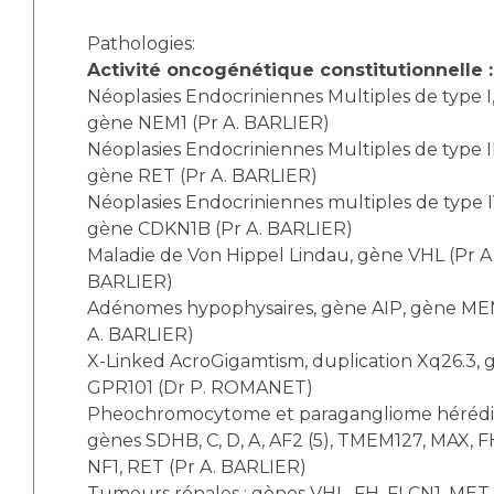
Liste des marchés conclus
Documents utiles
Pathologies:
Activité oncogénétique constitutionnelle :
Qualité
Néoplasies Endocriniennes Multiples de type I
gène NEM1 (Pr A. BARLIER)
Nos indicateurs qualité et de sécurité des soins
Néoplasies Endocriniennes Multiples de type II
gène RET (Pr A. BARLIER)
Néoplasies Endocriniennes multiples de type I
Protection des données
gène CDKN1B (Pr A. BARLIER)
Maladie de Von Hippel Lindau, gène VHL (Pr A
BARLIER)
Sécurité
Adénomes hypophysaires, gène AIP, gène ME
A. BARLIER)
X-Linked AcroGigamtism, duplication Xq26.3, 
Les recherches en santé à l’AP-HM
GPR101 (Dr P. ROMANET)
Pheochromocytome et paragangliome hérédit
gènes SDHB, C, D, A, AF2 (5), TMEM127, MAX, F
NF1, RET (Pr A. BARLIER)
Lieu de santé sans tabac
Tumeurs rénales : gènes VHL, FH, FLCN1, MET 