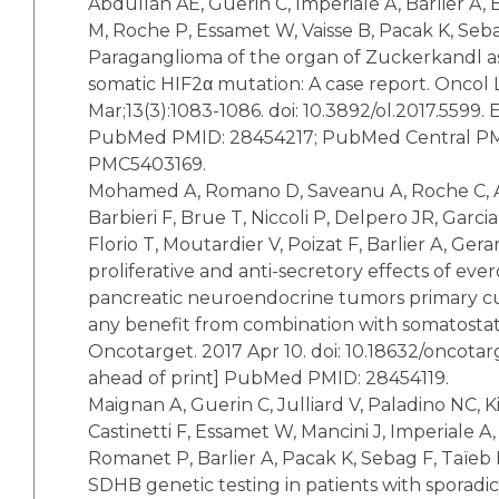
Abdullah AE, Guerin C, Imperiale A, Barlier A, B
M, Roche P, Essamet W, Vaisse B, Pacak K, Seba
Paraganglioma of the organ of Zuckerkandl as
somatic HIF2α mutation: A case report. Oncol L
Mar;13(3):1083-1086. doi: 10.3892/ol.2017.5599.
PubMed PMID: 28454217; PubMed Central P
PMC5403169.
Mohamed A, Romano D, Saveanu A, Roche C, Al
Barbieri F, Brue T, Niccoli P, Delpero JR, Garci
Florio T, Moutardier V, Poizat F, Barlier A, Gerar
proliferative and anti-secretory effects of e
pancreatic neuroendocrine tumors primary cul
any benefit from combination with somatostat
Oncotarget. 2017 Apr 10. doi: 10.18632/oncota
ahead of print] PubMed PMID: 28454119.
Maignan A, Guerin C, Julliard V, Paladino NC, 
Castinetti F, Essamet W, Mancini J, Imperiale A,
Romanet P, Barlier A, Pacak K, Sebag F, Taïeb D
SDHB genetic testing in patients with sporadic