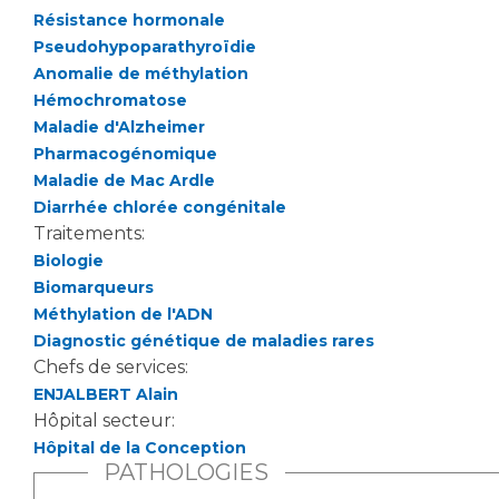
Les pôles d'activité médicale
Cancer
Résistance hormonale
Anatomie et Cytologie Pathologiques
Pseudohypoparathyroïdie
Adresser un examen au Laboratoire d'Infectiologie
Anomalie de méthylation
Médecine nucléaire
Centres de référence Maladies Rares
Hémochromatose
Plateforme d'Expertise Maladies Rares
Maladie d'Alzheimer
Pharmacogénomique
Maladies rares
Maladie de Mac Ardle
Presse / Multimédia
Diarrhée chlorée congénitale
Traitements:
Maternité Hôpital Nord
Biologie
Communiqués de presse
Biomarqueurs
Dossiers de presse
Méthylation de l'ADN
Médiathèque
Diagnostic génétique de maladies rares
Chefs de services:
Vos représentants
ENJALBERT Alain
Fournisseurs
Hôpital secteur:
La Commission Des Usagers (CDU)
Hôpital de la Conception
Les Comités Locaux des Usagers
PATHOLOGIES
Rôles et missions
Le projet des usagers