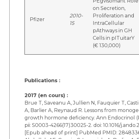
PEgvisomant Role
on Secretion,
2010-
Proliferation and
Pfizer
15
IntraCellular
pAthways in GH
Cells in pITuitarY
(€ 130,000)
Publications :
2017 (en cours) :
Brue T, Saveanu A, Jullien N, Fauquier T, Casti
A, Barlier A, Reynaud R. Lessons from monoge
growth hormone deficiency. Ann Endocrinol (Pa
pii: S0003-4266(17)30025-2. doi: 10.1016/j.ando.
[Epub ahead of print] PubMed PMID: 284833