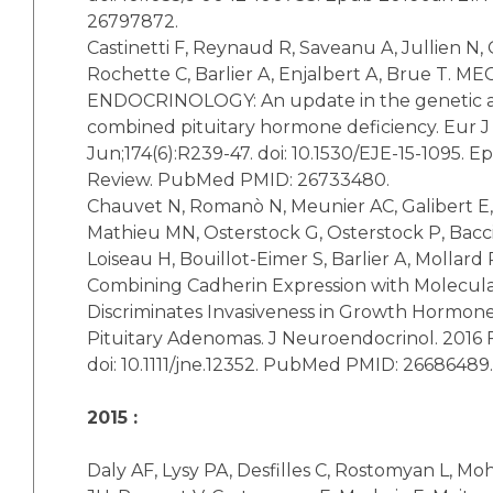
26797872.
Castinetti F, Reynaud R, Saveanu A, Jullien N
Rochette C, Barlier A, Enjalbert A, Brue T. 
ENDOCRINOLOGY: An update in the genetic ae
combined pituitary hormone deficiency. Eur J
Jun;174(6):R239-47. doi: 10.1530/EJE-15-1095. E
Review. PubMed PMID: 26733480.
Chauvet N, Romanò N, Meunier AC, Galibert E
Mathieu MN, Osterstock G, Osterstock P, Bacci
Loiseau H, Bouillot-Eimer S, Barlier A, Mollard 
Combining Cadherin Expression with Molecul
Discriminates Invasiveness in Growth Hormone
Pituitary Adenomas. J Neuroendocrinol. 2016 F
doi: 10.1111/jne.12352. PubMed PMID: 26686489.
2015 :
Daly AF, Lysy PA, Desfilles C, Rostomyan L, M