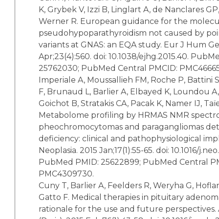
K, Grybek V, Izzi B, Linglart A, de Nanclares GP, 
Werner R. European guidance for the molecul
pseudohypoparathyroidism not caused by poi
variants at GNAS: an EQA study. Eur J Hum Ge
Apr;23(4):560. doi: 10.1038/ejhg.2015.40. Pub
25762030; PubMed Central PMCID: PMC46665
Imperiale A, Moussallieh FM, Roche P, Battini 
F, Brunaud L, Barlier A, Elbayed K, Loundou A,
Goichot B, Stratakis CA, Pacak K, Namer IJ, Taï
Metabolome profiling by HRMAS NMR spectro
pheochromocytomas and paragangliomas de
deficiency: clinical and pathophysiological impl
Neoplasia. 2015 Jan;17(1):55-65. doi: 10.1016/j.neo
PubMed PMID: 25622899; PubMed Central P
PMC4309730.
Cuny T, Barlier A, Feelders R, Weryha G, Hofla
Gatto F. Medical therapies in pituitary adenom
rationale for the use and future perspectives