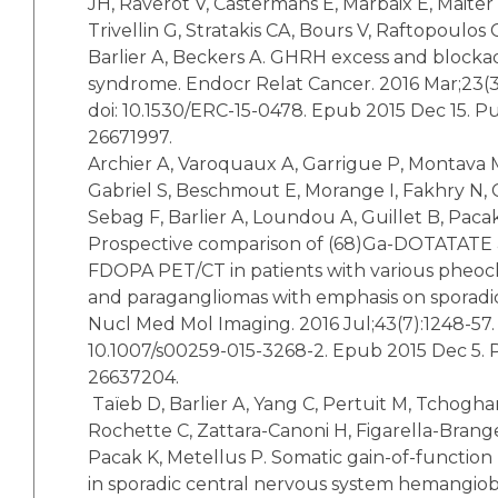
JH, Raverot V, Castermans E, Marbaix E, Maiter
Trivellin G, Stratakis CA, Bours V, Raftopoulos 
Barlier A, Beckers A. GHRH excess and blocka
syndrome. Endocr Relat Cancer. 2016 Mar;23(3)
doi: 10.1530/ERC-15-0478. Epub 2015 Dec 15.
26671997.
Archier A, Varoquaux A, Garrigue P, Montava M
Gabriel S, Beschmout E, Morange I, Fakhry N, Ca
Sebag F, Barlier A, Loundou A, Guillet B, Pacak
Prospective comparison of (68)Ga-DOTATATE 
FDOPA PET/CT in patients with various phe
and paragangliomas with emphasis on sporadic
Nucl Med Mol Imaging. 2016 Jul;43(7):1248-57. 
10.1007/s00259-015-3268-2. Epub 2015 Dec 5
26637204.
Taïeb D, Barlier A, Yang C, Pertuit M, Tchogha
Rochette C, Zattara-Canoni H, Figarella-Brang
Pacak K, Metellus P. Somatic gain-of-functio
in sporadic central nervous system hemangiob