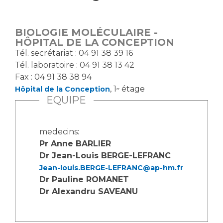
Vous accompagnez, vous rendez visite à un patient
Emplois paramédicaux
Vous allez être hospitalisé(e)
BIOLOGIE MOLÉCULAIRE -
Emplois administratifs
Vous avez un examen d'imagerie ou de radiologie
HÔPITAL DE LA CONCEPTION
Emplois médicaux
à réaliser
Tél. secrétariat : 04 91 38 39 16
Espace Formation
Tél. laboratoire : 04 91 38 13 42
Vous avez une analyse à réaliser
Fax : 04 91 38 38 94
Étudiants hospitaliers
Vous venez en consultation
, 1
étage
Hôpital de la Conception
er
Emplois techniques et médico-techniques
myaphm, votre espace santé en ligne
EQUIPE
Emplois divers
Infos COVID-19
Emplois socio-éducatifs
medecins:
Statuts
Pr Anne BARLIER
Vivre ensemble à l'hôpital
Stages paramédicaux
Dr Jean-Louis BERGE-LEFRANC
Jean-louis.BERGE-LEFRANC@ap-hm.fr
Culture à l'hôpital
Dr Pauline ROMANET
Laïcité et cultes
Chercheurs
Dr Alexandru SAVEANU
Les associations
La recherche clinique à l'AP-HM
Livret d'accueil