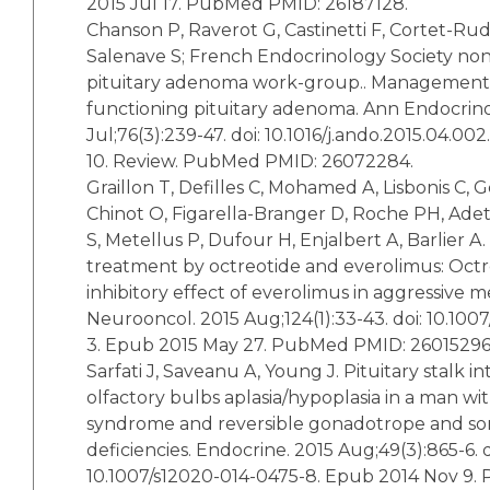
2015 Jul 17. PubMed PMID: 26187128.
Chanson P, Raverot G, Castinetti F, Cortet-Rude
Salenave S; French Endocrinology Society no
pituitary adenoma work-group.. Management of
functioning pituitary adenoma. Ann Endocrinol
Jul;76(3):239-47. doi: 10.1016/j.ando.2015.04.0
10. Review. PubMed PMID: 26072284.
Graillon T, Defilles C, Mohamed A, Lisbonis C, 
Chinot O, Figarella-Branger D, Roche PH, Adet
S, Metellus P, Dufour H, Enjalbert A, Barlier 
treatment by octreotide and everolimus: Oct
inhibitory effect of everolimus in aggressive 
Neurooncol. 2015 Aug;124(1):33-43. doi: 10.1007
3. Epub 2015 May 27. PubMed PMID: 26015296
Sarfati J, Saveanu A, Young J. Pituitary stalk i
olfactory bulbs aplasia/hypoplasia in a man w
syndrome and reversible gonadotrope and s
deficiencies. Endocrine. 2015 Aug;49(3):865-6. d
10.1007/s12020-014-0475-8. Epub 2014 Nov 9