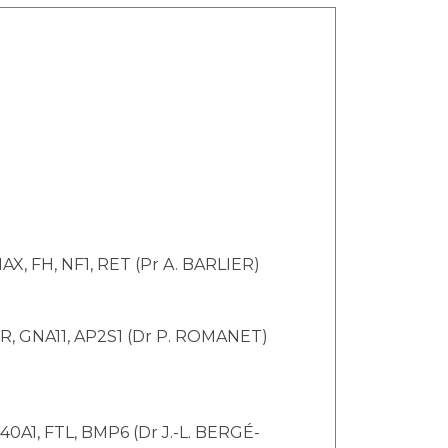
AX, FH, NF1, RET (Pr A. BARLIER)
SR, GNA11, AP2S1 (Dr P. ROMANET)
40A1, FTL, BMP6 (Dr J.-L. BERGÉ-