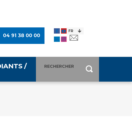
04 91 38 00 00
IANTS /
entants
ultimédia
 Des Usagers (CDU)
de presse
ocaux des Usagers
esse
usagers