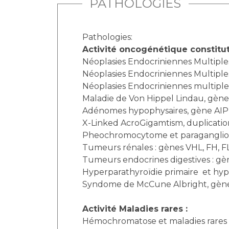
PATHOLOGIES
Pathologies:
Activité oncogénétique constitut
Néoplasies Endocriniennes Multiple
Néoplasies Endocriniennes Multiples
Néoplasies Endocriniennes multiple
Maladie de Von Hippel Lindau, gène
Adénomes hypophysaires, gène AIP
X-Linked AcroGigamtism, duplicati
Pheochromocytome et paragangliome 
Tumeurs rénales : gènes VHL, FH, F
Tumeurs endocrines digestives : gè
Hyperparathyroïdie primaire et hyp
Syndome de McCune Albright, gèn
Activité Maladies rares :
Hémochromatose et maladies rares d