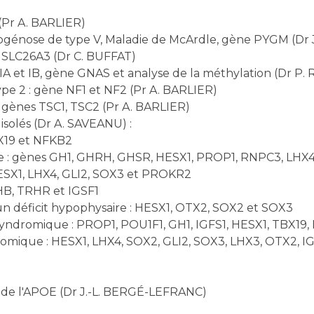
(Pr A. BARLIER)
cogénose de type V, Maladie de McArdle, gène PYGM (Dr
 SLC26A3 (Dr C. BUFFAT)
IA et IB, gène GNAS et analyse de la méthylation (Dr P
pe 2 : gène NF1 et NF2 (Pr A. BARLIER)
 gènes TSC1, TSC2 (Pr A. BARLIER)
isolés (Dr A. SAVEANU) :
BX19 et NFKB2
ue : gènes GH1, GHRH, GHSR, HESX1, PROP1, RNPC3, LHX4
HESX1, LHX4, GLI2, SOX3 et PROKR2
SHB, TRHR et IGSF1
un déficit hypophysaire : HESX1, OTX2, SOX2 et SOX3
yndromique : PROP1, POU1F1, GH1, IGFS1, HESX1, TBX19,
romique : HESX1, LHX4, SOX2, GLI2, SOX3, LHX3, OTX2, 
 de l'APOE (Dr J.-L. BERGÉ-LEFRANC)