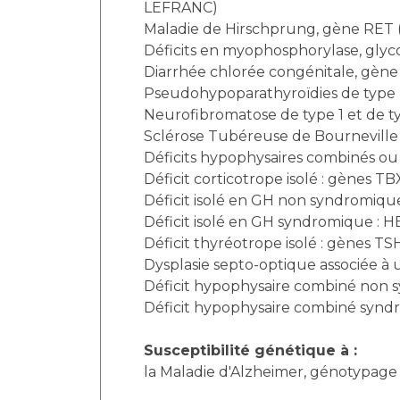
LEFRANC)
Maladie de Hirschprung, gène RET 
Déficits en myophosphorylase, gly
Diarrhée chlorée congénitale, gène
Pseudohypoparathyroïdies de type 
Neurofibromatose de type 1 et de ty
Sclérose Tubéreuse de Bourneville
Déficits hypophysaires combinés ou 
Déficit corticotrope isolé : gènes T
Déficit isolé en GH non syndromiq
Déficit isolé en GH syndromique : 
Déficit thyréotrope isolé : gènes T
Dysplasie septo-optique associée à 
Déficit hypophysaire combiné non s
Déficit hypophysaire combiné synd
Susceptibilité génétique à :
la Maladie d'Alzheimer, génotypage