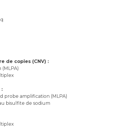
eq
e de copies (CNV) :
n (MLPA)
tiplex
 :
nd probe amplification (MLPA)
u bisulfite de sodium
tiplex