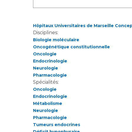
Laïcité et cultes
Les structures de recherche
Les associations
Livret d'accueil
Hôpitaux Universitaires de Marseille Conce
Salon des familles
Disciplines:
Transports sanitaires
Biologie moléculaire
Vos droits, vos devoirs
Oncogénétique constitutionnelle
Oncologie
Endocrinologie
Neurologie
Pharmacologie
Spécialités:
Oncologie
Endocrinologie
Métabolisme
Neurologie
Pharmacologie
Tumeurs endocrines
Déficit hypophysaire