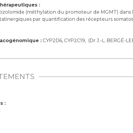
hérapeutiques :
émozolomide (méthylation du promoteur de MGMT) dans l
statinergiques par quantification des récepteurs somato
macogénomique :
CYP2D6, CYP2C19, (Dr J.-L. BERGÉ-L
ITEMENTS
s :
t