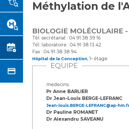
Méthylation de l
Emplois paramédicaux
Vous accompagnez, vous
rendez visite à un patient
Emplois administratifs
Vous allez être hospitalisé(e)
Emplois médicaux
Vous avez un examen
Espace Formation
BIOLOGIE MOLÉCULAIRE -
d'imagerie ou de radiologie à
Étudiants hospitaliers
Tél. secrétariat : 04 91 38 39 16
réaliser
Tél. laboratoire : 04 91 38 13 42
Emplois techniques et
Vous avez une analyse à
Fax : 04 91 38 38 94
médico-techniques
réaliser
, 1
étage
Hôpital de la Conception
er
Emplois divers
Vous venez en consultation
EQUIPE
Emplois socio-éducatifs
myaphm, votre espace
Statuts
santé en ligne
Stages paramédicaux
medecins:
Infos COVID-19
Pr Anne BARLIER
Dr Jean-Louis BERGE-LEFRANC
Chercheurs
Jean-louis.BERGE-LEFRANC@ap-hm.f
Vivre ensemble à l'hôpital
Dr Pauline ROMANET
Dr Alexandru SAVEANU
La recherche clinique à l'AP-
Culture à l'hôpital
HM