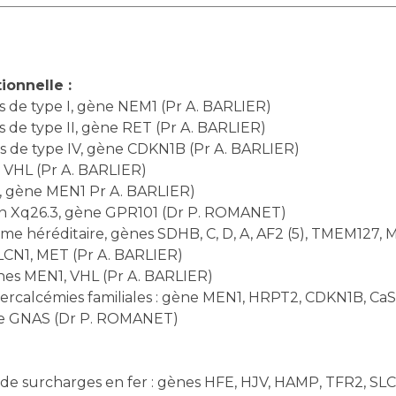
ionnelle :
s de type I, gène NEM1 (Pr A. BARLIER)
 de type II, gène RET (Pr A. BARLIER)
s de type IV, gène CDKN1B (Pr A. BARLIER)
 VHL (Pr A. BARLIER)
, gène MEN1 Pr A. BARLIER)
on Xq26.3, gène GPR101 (Dr P. ROMANET)
héréditaire, gènes SDHB, C, D, A, AF2 (5), TMEM127, M
LCN1, MET (Pr A. BARLIER)
nes MEN1, VHL (Pr A. BARLIER)
ercalcémies familiales : gène MEN1, HRPT2, CDKN1B, Ca
e GNAS (Dr P. ROMANET)
e surcharges en fer : gènes HFE, HJV, HAMP, TFR2, SLC