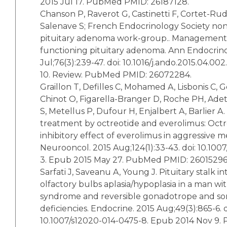
2015 Jul 17. PubMed PMID: 26187128.
Chanson P, Raverot G, Castinetti F, Cortet-Rude
Salenave S; French Endocrinology Society no
pituitary adenoma work-group.. Management of
functioning pituitary adenoma. Ann Endocrinol
Jul;76(3):239-47. doi: 10.1016/j.ando.2015.04.0
10. Review. PubMed PMID: 26072284.
Graillon T, Defilles C, Mohamed A, Lisbonis C, 
Chinot O, Figarella-Branger D, Roche PH, Adet
S, Metellus P, Dufour H, Enjalbert A, Barlier 
treatment by octreotide and everolimus: Oct
inhibitory effect of everolimus in aggressive 
Neurooncol. 2015 Aug;124(1):33-43. doi: 10.1007
3. Epub 2015 May 27. PubMed PMID: 26015296
Sarfati J, Saveanu A, Young J. Pituitary stalk i
olfactory bulbs aplasia/hypoplasia in a man w
syndrome and reversible gonadotrope and s
deficiencies. Endocrine. 2015 Aug;49(3):865-6. d
10.1007/s12020-014-0475-8. Epub 2014 Nov 9