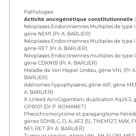
Liste des marchés conclus
Documents utiles
Pathologies:
Activité oncogénétique constitutionnelle :
Qualité
Néoplasies Endocriniennes Multiples de type I
gène NEM1 (Pr A. BARLIER)
Nos indicateurs qualité et de sécurité des soins
Néoplasies Endocriniennes Multiples de type II
gène RET (Pr A. BARLIER)
Néoplasies Endocriniennes multiples de type I
Protection des données
gène CDKN1B (Pr A. BARLIER)
Maladie de Von Hippel Lindau, gène VHL (Pr A
BARLIER)
Sécurité
Adénomes hypophysaires, gène AIP, gène ME
A. BARLIER)
X-Linked AcroGigamtism, duplication Xq26.3, 
Les recherches en santé à l’AP-HM
GPR101 (Dr P. ROMANET)
Pheochromocytome et paragangliome hérédit
gènes SDHB, C, D, A, AF2 (5), TMEM127, MAX, F
NF1, RET (Pr A. BARLIER)
Lieu de santé sans tabac
Tumeurs rénales : gènes VHL, FH, FLCN1, MET 