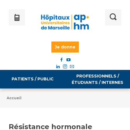
Je donne
PROFESSIONNELS /
PATIENTS / PUBLIC
ÉTUDIANTS / INTERNES
Accueil
Informations pratiques
Égalité professionnelle
Accès à votre dossier médical
Résistance hormonale
Emploi / formation
Tarifs