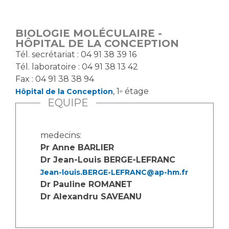
Vous accompagnez, vous rendez visite à un patient
Emplois paramédicaux
Vous allez être hospitalisé(e)
BIOLOGIE MOLÉCULAIRE -
Emplois administratifs
Vous avez un examen d'imagerie ou de radiologie
HÔPITAL DE LA CONCEPTION
Emplois médicaux
à réaliser
Tél. secrétariat : 04 91 38 39 16
Espace Formation
Tél. laboratoire : 04 91 38 13 42
Vous avez une analyse à réaliser
Fax : 04 91 38 38 94
Étudiants hospitaliers
Vous venez en consultation
, 1
étage
Hôpital de la Conception
er
Emplois techniques et médico-techniques
myaphm, votre espace santé en ligne
EQUIPE
Emplois divers
Infos COVID-19
Emplois socio-éducatifs
medecins:
Statuts
Pr Anne BARLIER
Vivre ensemble à l'hôpital
Stages paramédicaux
Dr Jean-Louis BERGE-LEFRANC
Jean-louis.BERGE-LEFRANC@ap-hm.fr
Culture à l'hôpital
Dr Pauline ROMANET
Laïcité et cultes
Chercheurs
Dr Alexandru SAVEANU
Les associations
La recherche clinique à l'AP-HM
Livret d'accueil