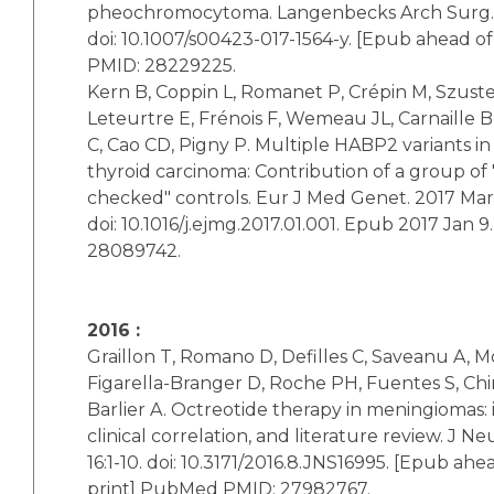
pheochromocytoma. Langenbecks Arch Surg. 
doi: 10.1007/s00423-017-1564-y. [Epub ahead o
PMID: 28229225.
Kern B, Coppin L, Romanet P, Crépin M, Szuste
Leteurtre E, Frénois F, Wemeau JL, Carnaille 
C, Cao CD, Pigny P. Multiple HABP2 variants in f
thyroid carcinoma: Contribution of a group of 
checked" controls. Eur J Med Genet. 2017 Mar;
doi: 10.1016/j.ejmg.2017.01.001. Epub 2017 Jan
28089742.
2016 :
Graillon T, Romano D, Defilles C, Saveanu A,
Figarella-Branger D, Roche PH, Fuentes S, Chi
Barlier A. Octreotide therapy in meningiomas: i
clinical correlation, and literature review. J N
16:1-10. doi: 10.3171/2016.8.JNS16995. [Epub ahe
print] PubMed PMID: 27982767.