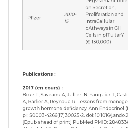
PEgvisomant Role
on Secretion,
2010-
Proliferation and
Pfizer
15
IntraCellular
pAthways in GH
Cells in pITuitarY
(€ 130,000)
Publications :
2017 (en cours) :
Brue T, Saveanu A, Jullien N, Fauquier T, Casti
A, Barlier A, Reynaud R. Lessons from monoge
growth hormone deficiency. Ann Endocrinol (Pa
pii: S0003-4266(17)30025-2. doi: 10.1016/j.ando.
[Epub ahead of print] PubMed PMID: 284833