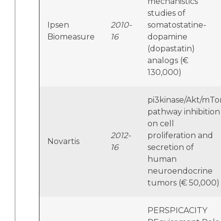
mechanistics
studies of
Ipsen
2010-
somatostatine-
Biomeasure
16
dopamine
(dopastatin)
analogs (€
130,000)
pi3kinase/Akt/mTo
pathway inhibition
on cell
2012-
proliferation and
Novartis
16
secretion of
human
neuroendocrine
tumors (€ 50,000)
PERSPICACITY