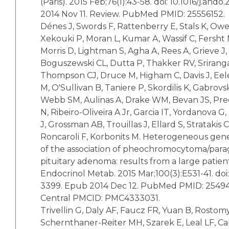
(Paris). 2015 Feb;76(1):43-58. doi: 10.1016/j.and
2014 Nov 11. Review. PubMed PMID: 25556152.
Dénes J, Swords F, Rattenberry E, Stals K, Owe
Xekouki P, Moran L, Kumar A, Wassif C, Fersht
Morris D, Lightman S, Agha A, Rees A, Grieve J,
Boguszewski CL, Dutta P, Thakker RV, Srirang
Thompson CJ, Druce M, Higham C, Davis J, Eel
M, O'Sullivan B, Taniere P, Skordilis K, Gabrovsk
Webb SM, Aulinas A, Drake WM, Bevan JS, Pre
N, Ribeiro-Oliveira A Jr, Garcia IT, Yordanova G
J, Grossman AB, Trouillas J, Ellard S, Stratakis
Roncaroli F, Korbonits M. Heterogeneous ge
of the association of pheochromocytoma/par
pituitary adenoma: results from a large patient
Endocrinol Metab. 2015 Mar;100(3):E531-41. doi: 
3399. Epub 2014 Dec 12. PubMed PMID: 254
Central PMCID: PMC4333031.
Trivellin G, Daly AF, Faucz FR, Yuan B, Rostom
Schernthaner-Reiter MH, Szarek E, Leal LF, Ca