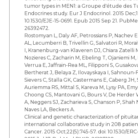
tumor types in MEN1: a Groupe d'étude des 
Endocrines study. Eur J Endocrinol. 2015 Dec;17
10.1530/EJE-15-0691. Epub 2015 Sep 21. PubM
26392472.
Rostomyan L, Daly AF, Petrossians P, Nachev E,
AL, Lecumberri B, Trivellin G, Salvatori R, Mora
I, Kranenburg-van Klaveren DJ, Chiara Zatelli M
Nozieres C, Zacharin M, Ebeling T, Ojaniemi M,
Verrua E, Jaffrain-Rea ML, Filipponi S, Gusakov
Bertherat J, Belaya Z, Ilovayskaya I, Sahnoun-
Sievers C, Stalla GK, Castermans E, Caberg JH, 
Auriemma RS, Mittal S, Kareva M, Lysy PA, Emy
Choong CS, Mantovani G, Bours V, De Herder W
A, Neggers SJ, Zacharieva S, Chanson P, Shah N
Naves LA, Beckers A.
Clinical and genetic characterization of pituita
international collaborative study in 208 patie
Cancer. 2015 Oct;22(5):745-57. doi: 10.1530/ER