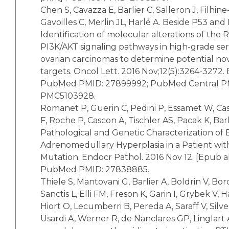
Chen S, Cavazza E, Barlier C, Salleron J, Filhine
Gavoilles C, Merlin JL, Harlé A. Beside P53 and
Identification of molecular alterations of th
PI3K/AKT signaling pathways in high-grade se
ovarian carcinomas to determine potential no
targets. Oncol Lett. 2016 Nov;12(5):3264-3272.
PubMed PMID: 27899992; PubMed Central P
PMC5103928.
Romanet P, Guerin C, Pedini P, Essamet W, Cas
F, Roche P, Cascon A, Tischler AS, Pacak K, Barl
Pathological and Genetic Characterization of B
Adrenomedullary Hyperplasia in a Patient wi
Mutation. Endocr Pathol. 2016 Nov 12. [Epub a
PubMed PMID: 27838885.
Thiele S, Mantovani G, Barlier A, Boldrin V, Bo
Sanctis L, Elli FM, Freson K, Garin I, Grybek V, H
Hiort O, Lecumberri B, Pereda A, Saraff V, Silve
Usardi A, Werner R, de Nanclares GP, Linglart