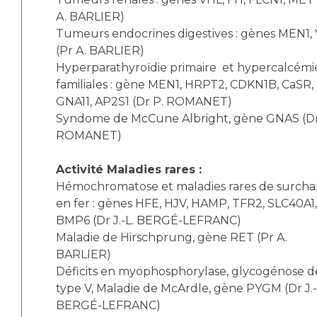
A. BARLIER)
Tumeurs endocrines digestives : gènes MEN1,
(Pr A. BARLIER)
Hyperparathyroïdie primaire et hypercalcémi
familiales : gène MEN1, HRPT2, CDKN1B, CaSR,
GNA11, AP2S1 (Dr P. ROMANET)
Syndome de McCune Albright, gène GNAS (Dr
ROMANET)
Activité Maladies rares :
Hémochromatose et maladies rares de surcha
en fer : gènes HFE, HJV, HAMP, TFR2, SLC40A1,
BMP6 (Dr J.-L. BERGÉ-LEFRANC)
Maladie de Hirschprung, gène RET (Pr A.
BARLIER)
Déficits en myophosphorylase, glycogénose d
type V, Maladie de McArdle, gène PYGM (Dr J.-
BERGÉ-LEFRANC)