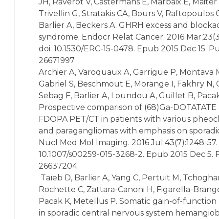
JH, Raverot V, Castermans E, Marbaix E, Maiter
Trivellin G, Stratakis CA, Bours V, Raftopoulos 
Barlier A, Beckers A. GHRH excess and blocka
syndrome. Endocr Relat Cancer. 2016 Mar;23(3)
doi: 10.1530/ERC-15-0478. Epub 2015 Dec 15.
26671997.
Archier A, Varoquaux A, Garrigue P, Montava M
Gabriel S, Beschmout E, Morange I, Fakhry N, Ca
Sebag F, Barlier A, Loundou A, Guillet B, Pacak
Prospective comparison of (68)Ga-DOTATATE 
FDOPA PET/CT in patients with various phe
and paragangliomas with emphasis on sporadic
Nucl Med Mol Imaging. 2016 Jul;43(7):1248-57. 
10.1007/s00259-015-3268-2. Epub 2015 Dec 5
26637204.
Taïeb D, Barlier A, Yang C, Pertuit M, Tchogha
Rochette C, Zattara-Canoni H, Figarella-Brang
Pacak K, Metellus P. Somatic gain-of-functio
in sporadic central nervous system hemangiob