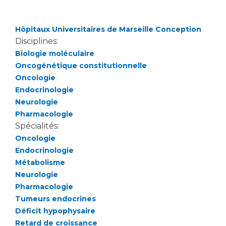
Les structures de recherche
Salon des familles
Transports sanitaires
Hôpitaux Universitaires de Marseille Conception
Vos droits, vos devoirs
Écoles et Instituts de Formation
Disciplines:
Biologie moléculaire
Oncogénétique constitutionnelle
Handicap
Oncologie
Plateforme des internes
Endocrinologie
Handi 13
Neurologie
Pôle Médecine Physique et Réadaptation
Pharmacologie
Professionnels de santé
Accueil sourds et malentendants
Spécialités:
Oncologie
Charte Romain Jacob
Adresser un patient
Endocrinologie
Mouvement Parcours Handicap 13
Réseaux de soins
Métabolisme
Adresser un examen au Laboratoire de Biologie
Neurologie
Médicale
Pharmacologie
Activité physique
Radiologie / Imagerie
Tumeurs endocrines
Déficit hypophysaire
Cancérologie
Retard de croissance