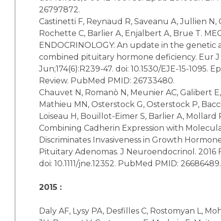
26797872.
Castinetti F, Reynaud R, Saveanu A, Jullien N
Rochette C, Barlier A, Enjalbert A, Brue T. 
ENDOCRINOLOGY: An update in the genetic ae
combined pituitary hormone deficiency. Eur J
Jun;174(6):R239-47. doi: 10.1530/EJE-15-1095. E
Review. PubMed PMID: 26733480.
Chauvet N, Romanò N, Meunier AC, Galibert E
Mathieu MN, Osterstock G, Osterstock P, Bacci
Loiseau H, Bouillot-Eimer S, Barlier A, Mollard 
Combining Cadherin Expression with Molecul
Discriminates Invasiveness in Growth Hormone
Pituitary Adenomas. J Neuroendocrinol. 2016 F
doi: 10.1111/jne.12352. PubMed PMID: 26686489.
2015 :
Daly AF, Lysy PA, Desfilles C, Rostomyan L, M