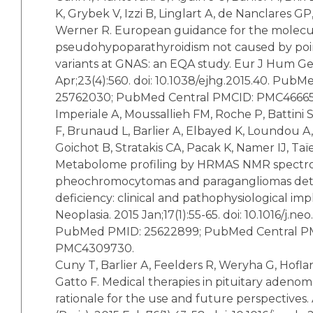
K, Grybek V, Izzi B, Linglart A, de Nanclares GP, 
Werner R. European guidance for the molecul
pseudohypoparathyroidism not caused by poi
variants at GNAS: an EQA study. Eur J Hum Ge
Apr;23(4):560. doi: 10.1038/ejhg.2015.40. Pub
25762030; PubMed Central PMCID: PMC46665
Imperiale A, Moussallieh FM, Roche P, Battini 
F, Brunaud L, Barlier A, Elbayed K, Loundou A,
Goichot B, Stratakis CA, Pacak K, Namer IJ, Taï
Metabolome profiling by HRMAS NMR spectro
pheochromocytomas and paragangliomas de
deficiency: clinical and pathophysiological impl
Neoplasia. 2015 Jan;17(1):55-65. doi: 10.1016/j.neo
PubMed PMID: 25622899; PubMed Central P
PMC4309730.
Cuny T, Barlier A, Feelders R, Weryha G, Hofla
Gatto F. Medical therapies in pituitary adenom
rationale for the use and future perspectives