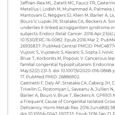
Jaffrain-Rea ML, Zatelli MC, Faucz FR, Casterm
Metellus I, Lodish M, Muhammad A, Palmeira L,
Mantovani G, Neggers SJ, Klein M, Barlier A, Liu
Bours V, Lupski JR, Stratakis CA, Beckers A. S
underlies X-linked acrogigantism syndrome in
subjects. Endocr Relat Cancer. 2016 Apr;23(4):2
10.1530/ERC-16-0082. Epub 2016 Mar 2. PubM
26935837; PubMed Central PMCID: PMC4877
Vujovic S, Vujosevic S, Kavaric S, Sopta J, Ivovi
Brue T, Korbonits M, Popovic V. Cancerous le
familial congenital hypopituitarism. Endocrine
May;52(2):231-5. doi: 10.1007/s12020-016-0868-
17. PubMed PMID: 26886902.
Castinetti F, Daly AF, Stratakis CA, Caberg JH,
Trivellin G, Rostomyan L, Saveanu A, Jullien N
Barlier A, Bours V, Brue T, Beckers A. GPR101 
a Frequent Cause of Congenital Isolated Gr
Deficiency. Horm Metab Res. 2016 Jun;48(6):38
doi: 10.1055/s-0042-100733. Epub 2016 Jan 21