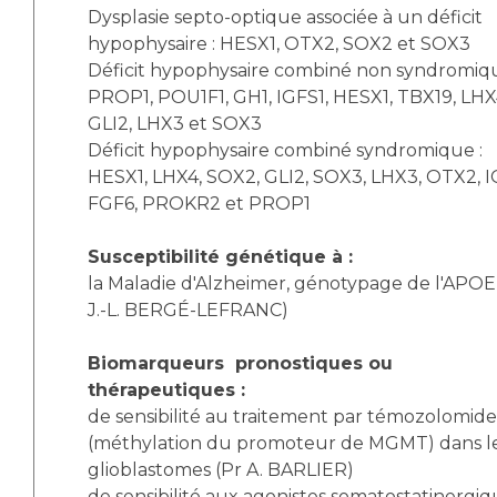
Dysplasie septo-optique associée à un déficit
hypophysaire : HESX1, OTX2, SOX2 et SOX3
Déficit hypophysaire combiné non syndromiqu
PROP1, POU1F1, GH1, IGFS1, HESX1, TBX19, LHX
GLI2, LHX3 et SOX3
Déficit hypophysaire combiné syndromique :
HESX1, LHX4, SOX2, GLI2, SOX3, LHX3, OTX2, I
FGF6, PROKR2 et PROP1
Susceptibilité génétique à :
la Maladie d'Alzheimer, génotypage de l'APOE
J.-L. BERGÉ-LEFRANC)
Biomarqueurs pronostiques ou
thérapeutiques :
de sensibilité au traitement par témozolomide
(méthylation du promoteur de MGMT) dans l
glioblastomes (Pr A. BARLIER)
de sensibilité aux agonistes somatostatinergiq