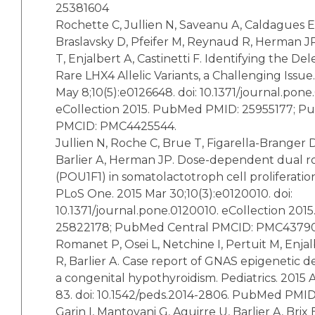
25381604
Rochette C, Jullien N, Saveanu A, Caldagues E,
Braslavsky D, Pfeifer M, Reynaud R, Herman JP
T, Enjalbert A, Castinetti F. Identifying the Del
Rare LHX4 Allelic Variants, a Challenging Issu
May 8;10(5):e0126648. doi: 10.1371/journal.pone
eCollection 2015. PubMed PMID: 25955177; P
PMCID: PMC4425544.
Jullien N, Roche C, Brue T, Figarella-Branger D,
Barlier A, Herman JP. Dose-dependent dual rol
(POU1F1) in somatolactotroph cell proliferatio
PLoS One. 2015 Mar 30;10(3):e0120010. doi:
10.1371/journal.pone.0120010. eCollection 20
25822178; PubMed Central PMCID: PMC4379
Romanet P, Osei L, Netchine I, Pertuit M, Enj
R, Barlier A. Case report of GNAS epigenetic d
a congenital hypothyroidism. Pediatrics. 2015 A
83. doi: 10.1542/peds.2014-2806. PubMed PMI
Garin I, Mantovani G, Aguirre U, Barlier A, Brix 