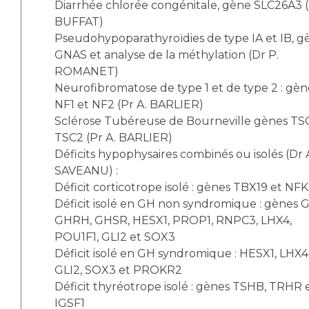
Diarrhée chlorée congénitale, gène SLC26A3 (
BUFFAT)
Pseudohypoparathyroïdies de type IA et IB, g
GNAS et analyse de la méthylation (Dr P.
ROMANET)
Neurofibromatose de type 1 et de type 2 : gèn
NF1 et NF2 (Pr A. BARLIER)
Sclérose Tubéreuse de Bourneville gènes TSC
TSC2 (Pr A. BARLIER)
Déficits hypophysaires combinés ou isolés (Dr 
SAVEANU) :
Déficit corticotrope isolé : gènes TBX19 et NF
Déficit isolé en GH non syndromique : gènes G
GHRH, GHSR, HESX1, PROP1, RNPC3, LHX4,
POU1F1, GLI2 et SOX3
Déficit isolé en GH syndromique : HESX1, LHX4
GLI2, SOX3 et PROKR2
Déficit thyréotrope isolé : gènes TSHB, TRHR 
IGSF1