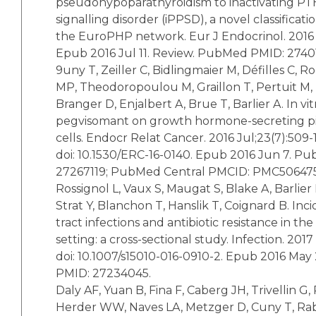
pseudohypoparathyroidism to inactivating P
signalling disorder (iPPSD), a novel classificat
the EuroPHP network. Eur J Endocrinol. 2016 D
Epub 2016 Jul 11. Review. PubMed PMID: 2740
9uny T, Zeiller C, Bidlingmaier M, Défilles C, 
MP, Theodoropoulou M, Graillon T, Pertuit M, 
Branger D, Enjalbert A, Brue T, Barlier A. In vi
pegvisomant on growth hormone-secreting p
cells. Endocr Relat Cancer. 2016 Jul;23(7):509-1
doi: 10.1530/ERC-16-0140. Epub 2016 Jun 7. P
27267119; PubMed Central PMCID: PMC506475
Rossignol L, Vaux S, Maugat S, Blake A, Barlier
Strat Y, Blanchon T, Hanslik T, Coignard B. Inc
tract infections and antibiotic resistance in th
setting: a cross-sectional study. Infection. 2017
doi: 10.1007/s15010-016-0910-2. Epub 2016 Ma
PMID: 27234045.
Daly AF, Yuan B, Fina F, Caberg JH, Trivellin G
Herder WW, Naves LA, Metzger D, Cuny T, Rab