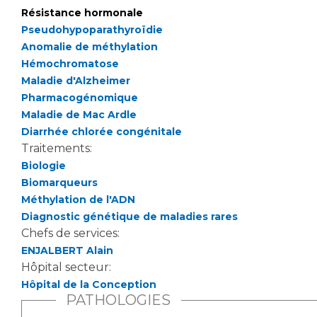
Les pôles d'activité médicale
Cancer
Résistance hormonale
Anatomie et Cytologie Pathologiques
Pseudohypoparathyroïdie
Adresser un examen au Laboratoire d'Infectiologie
Anomalie de méthylation
Médecine nucléaire
Centres de référence Maladies Rares
Hémochromatose
Plateforme d'Expertise Maladies Rares
Maladie d'Alzheimer
Pharmacogénomique
Maladies rares
Maladie de Mac Ardle
Presse / Multimédia
Diarrhée chlorée congénitale
Traitements:
Maternité Hôpital Nord
Biologie
Communiqués de presse
Biomarqueurs
Dossiers de presse
Méthylation de l'ADN
Médiathèque
Diagnostic génétique de maladies rares
Chefs de services:
Vos représentants
ENJALBERT Alain
Fournisseurs
Hôpital secteur:
La Commission Des Usagers (CDU)
Hôpital de la Conception
Les Comités Locaux des Usagers
PATHOLOGIES
Rôles et missions
Le projet des usagers