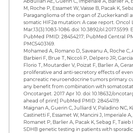
Abdullah AE, Guerin C, Imperiale A, Barlier A, B
M, Roche P, Essamet W, Vaisse B, Pacak K, Seba
Paraganglioma of the organ of Zuckerkandl as
somatic HIF2α mutation: A case report. Oncol L
Mar;13(3):1083-1086. doi: 10.3892/ol.2017.5599.
PubMed PMID: 28454217; PubMed Central P
PMC5403169.
Mohamed A, Romano D, Saveanu A, Roche C, Al
Barbieri F, Brue T, Niccoli P, Delpero JR, Garci
Florio T, Moutardier V, Poizat F, Barlier A, Gerar
proliferative and anti-secretory effects of e
pancreatic neuroendocrine tumors primary cul
any benefit from combination with somatostat
Oncotarget. 2017 Apr 10. doi: 10.18632/oncota
ahead of print] PubMed PMID: 28454119.
Maignan A, Guerin C, Julliard V, Paladino NC, 
Castinetti F, Essamet W, Mancini J, Imperiale A,
Romanet P, Barlier A, Pacak K, Sebag F, Taïeb D
SDHB genetic testing in patients with sporadic