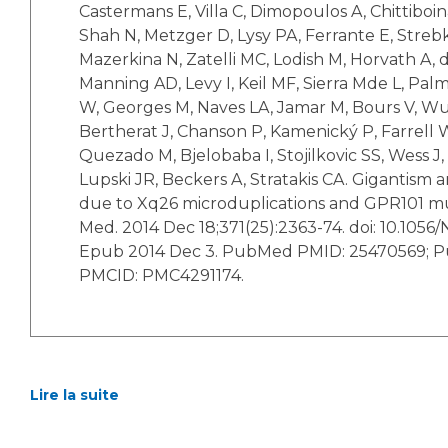
Castermans E, Villa C, Dimopoulos A, Chittiboin
Shah N, Metzger D, Lysy PA, Ferrante E, Streb
Mazerkina N, Zatelli MC, Lodish M, Horvath A,
Manning AD, Levy I, Keil MF, Sierra Mde L, Palm
W, Georges M, Naves LA, Jamar M, Bours V, Wu
Bertherat J, Chanson P, Kamenický P, Farrell W
Quezado M, Bjelobaba I, Stojilkovic SS, Wess J, 
Lupski JR, Beckers A, Stratakis CA. Gigantism
due to Xq26 microduplications and GPR101 mu
Med. 2014 Dec 18;371(25):2363-74. doi: 10.105
Epub 2014 Dec 3. PubMed PMID: 25470569; 
PMCID: PMC4291174.
Lire la suite