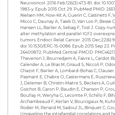
Neurooncol. 2016 Feb;126(3):473-81. doi: 10.100
1983-y. Epub 2015 Oct 29. PubMed PMID: 265
Nielsen HM, How-Kit A, Guerin C, Castinetti F, 
Micco C, Daunay A, Taieb D, Van Loo P, Besse C
Hansen LL, Barlier A, Sebag F, Tost J. Copy nu
alter methylation and parallel IGF2 overexpre
tumors. Endocr Relat Cancer. 2015 Dec;22(6):9
doi: 10.1530/ERC-15-0086. Epub 2015 Sep 23.
26400872; PubMed Central PMCID: PMC46217
Thevenon J, Bourredjem A, Faivre L, Cardot-B
Calender A, Le Bras M, Giraud S, Niccoli P, Od
Chazot F, Barlier A, Lombard-Bohas C, Clauser 
Pasmant E, Chabre O, Castermans E, Ruszniews
J, Delemer B, Christin-Maitre S, Beckers A, Gu
Goichot B, Caron P, Baudin E, Chanson P, Grou
Boullay H, Weryha G, Lecomte P, Schillo F, Bih
Archambeaud F, Kerlan V, Bourcigaux N, Kuhn
Rodier M, Renard M, Sadoul JL, Binquet C, Go
Unraveling the intrafamilial correlations and her