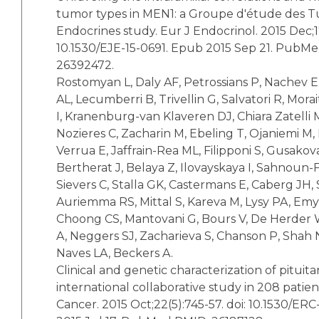
tumor types in MEN1: a Groupe d'étude des 
Endocrines study. Eur J Endocrinol. 2015 Dec;17
10.1530/EJE-15-0691. Epub 2015 Sep 21. PubM
26392472.
Rostomyan L, Daly AF, Petrossians P, Nachev E,
AL, Lecumberri B, Trivellin G, Salvatori R, Mora
I, Kranenburg-van Klaveren DJ, Chiara Zatelli M
Nozieres C, Zacharin M, Ebeling T, Ojaniemi M,
Verrua E, Jaffrain-Rea ML, Filipponi S, Gusakov
Bertherat J, Belaya Z, Ilovayskaya I, Sahnoun-
Sievers C, Stalla GK, Castermans E, Caberg JH, 
Auriemma RS, Mittal S, Kareva M, Lysy PA, Emy
Choong CS, Mantovani G, Bours V, De Herder W
A, Neggers SJ, Zacharieva S, Chanson P, Shah N
Naves LA, Beckers A.
Clinical and genetic characterization of pituita
international collaborative study in 208 patie
Cancer. 2015 Oct;22(5):745-57. doi: 10.1530/ER