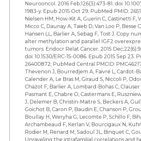
Neurooncol. 2016 Feb;126(3):473-81. doi: 10.100
1983-y. Epub 2015 Oct 29. PubMed PMID: 265
Nielsen HM, How-Kit A, Guerin C, Castinetti F, 
Micco C, Daunay A, Taieb D, Van Loo P, Besse C
Hansen LL, Barlier A, Sebag F, Tost J. Copy nu
alter methylation and parallel IGF2 overexpre
tumors. Endocr Relat Cancer. 2015 Dec;22(6):9
doi: 10.1530/ERC-15-0086. Epub 2015 Sep 23.
26400872; PubMed Central PMCID: PMC46217
Thevenon J, Bourredjem A, Faivre L, Cardot-B
Calender A, Le Bras M, Giraud S, Niccoli P, Od
Chazot F, Barlier A, Lombard-Bohas C, Clauser 
Pasmant E, Chabre O, Castermans E, Ruszniews
J, Delemer B, Christin-Maitre S, Beckers A, Gu
Goichot B, Caron P, Baudin E, Chanson P, Grou
Boullay H, Weryha G, Lecomte P, Schillo F, Bih
Archambeaud F, Kerlan V, Bourcigaux N, Kuhn
Rodier M, Renard M, Sadoul JL, Binquet C, Go
Unraveling the intrafamilial correlations and her