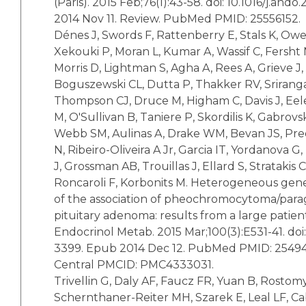
(Paris). 2015 Feb;76(1):43-58. doi: 10.1016/j.and
2014 Nov 11. Review. PubMed PMID: 25556152.
Dénes J, Swords F, Rattenberry E, Stals K, Owe
Xekouki P, Moran L, Kumar A, Wassif C, Fersht
Morris D, Lightman S, Agha A, Rees A, Grieve J,
Boguszewski CL, Dutta P, Thakker RV, Srirang
Thompson CJ, Druce M, Higham C, Davis J, Eel
M, O'Sullivan B, Taniere P, Skordilis K, Gabrovsk
Webb SM, Aulinas A, Drake WM, Bevan JS, Pre
N, Ribeiro-Oliveira A Jr, Garcia IT, Yordanova G
J, Grossman AB, Trouillas J, Ellard S, Stratakis
Roncaroli F, Korbonits M. Heterogeneous ge
of the association of pheochromocytoma/par
pituitary adenoma: results from a large patient
Endocrinol Metab. 2015 Mar;100(3):E531-41. doi: 
3399. Epub 2014 Dec 12. PubMed PMID: 254
Central PMCID: PMC4333031.
Trivellin G, Daly AF, Faucz FR, Yuan B, Rostom
Schernthaner-Reiter MH, Szarek E, Leal LF, Ca