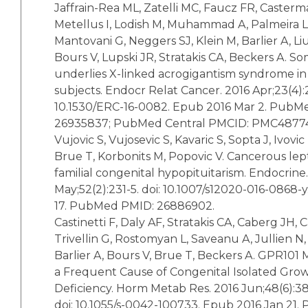
Jaffrain-Rea ML, Zatelli MC, Faucz FR, Casterm
Metellus I, Lodish M, Muhammad A, Palmeira L,
Mantovani G, Neggers SJ, Klein M, Barlier A, Liu
Bours V, Lupski JR, Stratakis CA, Beckers A. S
underlies X-linked acrogigantism syndrome in
subjects. Endocr Relat Cancer. 2016 Apr;23(4):2
10.1530/ERC-16-0082. Epub 2016 Mar 2. PubM
26935837; PubMed Central PMCID: PMC4877
Vujovic S, Vujosevic S, Kavaric S, Sopta J, Ivovi
Brue T, Korbonits M, Popovic V. Cancerous le
familial congenital hypopituitarism. Endocrine
May;52(2):231-5. doi: 10.1007/s12020-016-0868-
17. PubMed PMID: 26886902.
Castinetti F, Daly AF, Stratakis CA, Caberg JH,
Trivellin G, Rostomyan L, Saveanu A, Jullien N
Barlier A, Bours V, Brue T, Beckers A. GPR101 
a Frequent Cause of Congenital Isolated Gr
Deficiency. Horm Metab Res. 2016 Jun;48(6):38
doi: 10.1055/s-0042-100733. Epub 2016 Jan 21