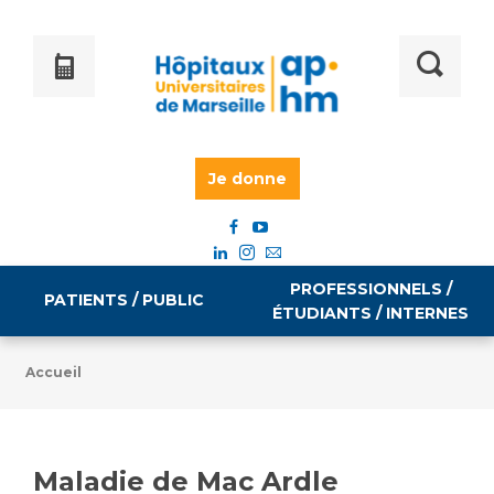
Je donne
PROFESSIONNELS /
PATIENTS / PUBLIC
ÉTUDIANTS / INTERNES
Accueil
Informations pratiques
Égalité professionnelle
Accès à votre dossier médical
Maladie de Mac Ardle
Emploi / formation
Tarifs