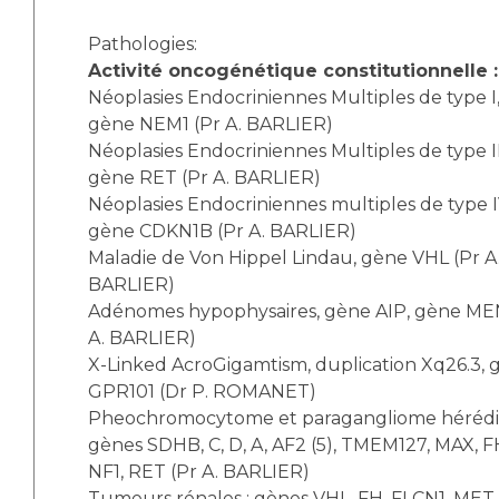
Liste des marchés conclus
Documents utiles
Pathologies:
Activité oncogénétique constitutionnelle :
Qualité
Néoplasies Endocriniennes Multiples de type I
gène NEM1 (Pr A. BARLIER)
Nos indicateurs qualité et de sécurité des soins
Néoplasies Endocriniennes Multiples de type II
gène RET (Pr A. BARLIER)
Néoplasies Endocriniennes multiples de type I
Protection des données
gène CDKN1B (Pr A. BARLIER)
Maladie de Von Hippel Lindau, gène VHL (Pr A
BARLIER)
Sécurité
Adénomes hypophysaires, gène AIP, gène ME
A. BARLIER)
X-Linked AcroGigamtism, duplication Xq26.3, 
Les recherches en santé à l’AP-HM
GPR101 (Dr P. ROMANET)
Pheochromocytome et paragangliome hérédit
gènes SDHB, C, D, A, AF2 (5), TMEM127, MAX, F
NF1, RET (Pr A. BARLIER)
Lieu de santé sans tabac
Tumeurs rénales : gènes VHL, FH, FLCN1, MET 