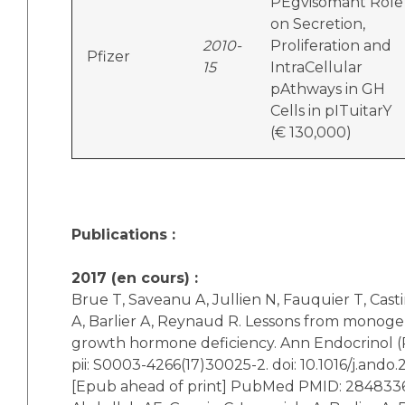
PEgvisomant Role
on Secretion,
2010-
Proliferation and
Pfizer
15
IntraCellular
pAthways in GH
Cells in pITuitarY
(€ 130,000)
Publications :
2017 (en cours) :
Brue T, Saveanu A, Jullien N, Fauquier T, Casti
A, Barlier A, Reynaud R. Lessons from monoge
growth hormone deficiency. Ann Endocrinol (Pa
pii: S0003-4266(17)30025-2. doi: 10.1016/j.ando.
[Epub ahead of print] PubMed PMID: 284833