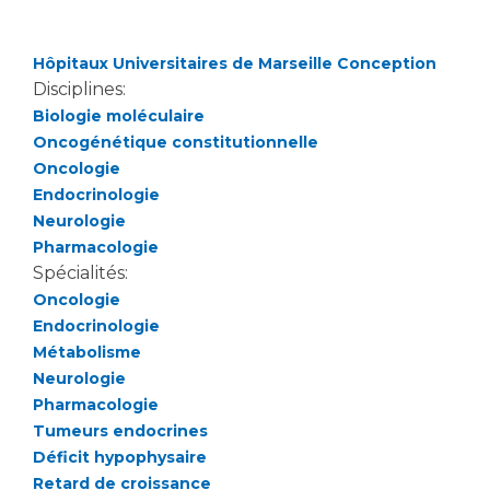
Les structures de recherche
Salon des familles
Transports sanitaires
Hôpitaux Universitaires de Marseille Conception
Vos droits, vos devoirs
Écoles et Instituts de Formation
Disciplines:
Biologie moléculaire
Oncogénétique constitutionnelle
Handicap
Oncologie
Plateforme des internes
Endocrinologie
Handi 13
Neurologie
Pôle Médecine Physique et Réadaptation
Pharmacologie
Professionnels de santé
Accueil sourds et malentendants
Spécialités:
Oncologie
Charte Romain Jacob
Adresser un patient
Endocrinologie
Mouvement Parcours Handicap 13
Réseaux de soins
Métabolisme
Adresser un examen au Laboratoire de Biologie
Neurologie
Médicale
Pharmacologie
Activité physique
Radiologie / Imagerie
Tumeurs endocrines
Déficit hypophysaire
Cancérologie
Retard de croissance