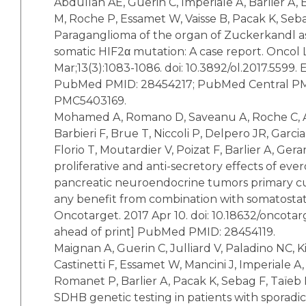
Abdullah AE, Guerin C, Imperiale A, Barlier A, B
M, Roche P, Essamet W, Vaisse B, Pacak K, Seba
Paraganglioma of the organ of Zuckerkandl as
somatic HIF2α mutation: A case report. Oncol L
Mar;13(3):1083-1086. doi: 10.3892/ol.2017.5599.
PubMed PMID: 28454217; PubMed Central P
PMC5403169.
Mohamed A, Romano D, Saveanu A, Roche C, Al
Barbieri F, Brue T, Niccoli P, Delpero JR, Garci
Florio T, Moutardier V, Poizat F, Barlier A, Gerar
proliferative and anti-secretory effects of e
pancreatic neuroendocrine tumors primary cul
any benefit from combination with somatostat
Oncotarget. 2017 Apr 10. doi: 10.18632/oncota
ahead of print] PubMed PMID: 28454119.
Maignan A, Guerin C, Julliard V, Paladino NC, 
Castinetti F, Essamet W, Mancini J, Imperiale A,
Romanet P, Barlier A, Pacak K, Sebag F, Taïeb D
SDHB genetic testing in patients with sporadic