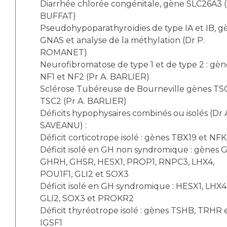
Diarrhée chlorée congénitale, gène SLC26A3 (
BUFFAT)
Pseudohypoparathyroïdies de type IA et IB, g
GNAS et analyse de la méthylation (Dr P.
ROMANET)
Neurofibromatose de type 1 et de type 2 : gèn
NF1 et NF2 (Pr A. BARLIER)
Sclérose Tubéreuse de Bourneville gènes TSC
TSC2 (Pr A. BARLIER)
Déficits hypophysaires combinés ou isolés (Dr 
SAVEANU) :
Déficit corticotrope isolé : gènes TBX19 et NF
Déficit isolé en GH non syndromique : gènes G
GHRH, GHSR, HESX1, PROP1, RNPC3, LHX4,
POU1F1, GLI2 et SOX3
Déficit isolé en GH syndromique : HESX1, LHX4
GLI2, SOX3 et PROKR2
Déficit thyréotrope isolé : gènes TSHB, TRHR 
IGSF1