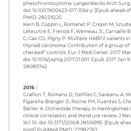
pheochromocytoma. Langenbecks Arch Surg. 
doi: 10.1007/s00423-017-1564-y. [Epub ahead o
PMID: 28229225.
Kern B, Coppin L, Romanet P, Crépin M, Szuste
Leteurtre E, Frénois F, Wemeau JL, Carnaille 
C, Cao CD, Pigny P. Multiple HABP2 variants in f
thyroid carcinoma: Contribution of a group of 
checked" controls. Eur J Med Genet. 2017 Mar;
doi: 10.1016/j.ejmg.2017.01.001. Epub 2017 Jan
28089742.
2016 :
Graillon T, Romano D, Defilles C, Saveanu A,
Figarella-Branger D, Roche PH, Fuentes S, Chi
Barlier A. Octreotide therapy in meningiomas: i
clinical correlation, and literature review. J N
16:1-10. doi: 10.3171/2016.8.JNS16995. [Epub ahe
print] PubMed PMID: 27982767.