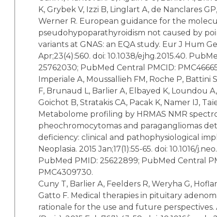
K, Grybek V, Izzi B, Linglart A, de Nanclares GP, 
Werner R. European guidance for the molecul
pseudohypoparathyroidism not caused by poi
variants at GNAS: an EQA study. Eur J Hum Ge
Apr;23(4):560. doi: 10.1038/ejhg.2015.40. Pub
25762030; PubMed Central PMCID: PMC46665
Imperiale A, Moussallieh FM, Roche P, Battini 
F, Brunaud L, Barlier A, Elbayed K, Loundou A,
Goichot B, Stratakis CA, Pacak K, Namer IJ, Taï
Metabolome profiling by HRMAS NMR spectro
pheochromocytomas and paragangliomas de
deficiency: clinical and pathophysiological impl
Neoplasia. 2015 Jan;17(1):55-65. doi: 10.1016/j.neo
PubMed PMID: 25622899; PubMed Central P
PMC4309730.
Cuny T, Barlier A, Feelders R, Weryha G, Hofla
Gatto F. Medical therapies in pituitary adenom
rationale for the use and future perspectives