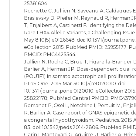
25381604
Rochette C, Jullien N, Saveanu A, Caldagues E,
Braslavsky D, Pfeifer M, Reynaud R, Herman JP
T, Enjalbert A, Castinetti F. Identifying the Del
Rare LHX4 Allelic Variants, a Challenging Issu
May 8;10(5):e0126648. doi: 10.1371/journal.pone
eCollection 2015. PubMed PMID: 25955177; P
PMCID: PMC4425544.
Jullien N, Roche C, Brue T, Figarella-Branger D,
Barlier A, Herman JP. Dose-dependent dual rol
(POU1F1) in somatolactotroph cell proliferatio
PLoS One. 2015 Mar 30;10(3):e0120010. doi:
10.1371/journal.pone.0120010. eCollection 20
25822178; PubMed Central PMCID: PMC4379
Romanet P, Osei L, Netchine I, Pertuit M, Enj
R, Barlier A. Case report of GNAS epigenetic d
a congenital hypothyroidism. Pediatrics. 2015 A
83. doi: 10.1542/peds.2014-2806. PubMed PMI
Garin I, Mantovani G, Aguirre U, Barlier A, Brix 