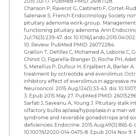
2015 Jul 17. PubMed PMID: 26187128.
Chanson P, Raverot G, Castinetti F, Cortet-Rude
Salenave S; French Endocrinology Society no
pituitary adenoma work-group.. Management of
functioning pituitary adenoma. Ann Endocrinol
Jul;76(3):239-47. doi: 10.1016/j.ando.2015.04.0
10. Review. PubMed PMID: 26072284.
Graillon T, Defilles C, Mohamed A, Lisbonis C, 
Chinot O, Figarella-Branger D, Roche PH, Adet
S, Metellus P, Dufour H, Enjalbert A, Barlier 
treatment by octreotide and everolimus: Oct
inhibitory effect of everolimus in aggressive 
Neurooncol. 2015 Aug;124(1):33-43. doi: 10.1007
3. Epub 2015 May 27. PubMed PMID: 26015296
Sarfati J, Saveanu A, Young J. Pituitary stalk i
olfactory bulbs aplasia/hypoplasia in a man w
syndrome and reversible gonadotrope and s
deficiencies. Endocrine. 2015 Aug;49(3):865-6. d
10.1007/s12020-014-0475-8. Epub 2014 Nov 9