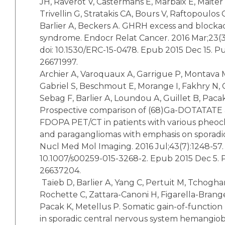
JH, Raverot V, Castermans E, Marbaix E, Maiter
Trivellin G, Stratakis CA, Bours V, Raftopoulos 
Barlier A, Beckers A. GHRH excess and blocka
syndrome. Endocr Relat Cancer. 2016 Mar;23(3)
doi: 10.1530/ERC-15-0478. Epub 2015 Dec 15.
26671997.
Archier A, Varoquaux A, Garrigue P, Montava M
Gabriel S, Beschmout E, Morange I, Fakhry N, Ca
Sebag F, Barlier A, Loundou A, Guillet B, Pacak
Prospective comparison of (68)Ga-DOTATATE 
FDOPA PET/CT in patients with various phe
and paragangliomas with emphasis on sporadic
Nucl Med Mol Imaging. 2016 Jul;43(7):1248-57. 
10.1007/s00259-015-3268-2. Epub 2015 Dec 5
26637204.
Taïeb D, Barlier A, Yang C, Pertuit M, Tchogha
Rochette C, Zattara-Canoni H, Figarella-Brang
Pacak K, Metellus P. Somatic gain-of-functio
in sporadic central nervous system hemangiob