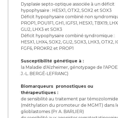
Dysplasie septo-optique associée à un déficit
hypophysaire : HESX1, OTX2, SOX2 et SOX3
Déficit hypophysaire combiné non syndromiqu
PROP1, POU1F1, GH1, IGFS1, HESX1, TBX19, LHX
GLI2, LHX3 et SOX3
Déficit hypophysaire combiné syndromique :
HESX1, LHX4, SOX2, GLI2, SOX3, LHX3, OTX2, I
FGF6, PROKR2 et PROP1
Susceptibilité génétique à :
la Maladie d'Alzheimer, génotypage de l'APOE
J.-L. BERGÉ-LEFRANC)
Biomarqueurs pronostiques ou
thérapeutiques :
de sensibilité au traitement par témozolomide
(méthylation du promoteur de MGMT) dans l
glioblastomes (Pr A. BARLIER)
de sensibilité aux agonistes somatostatinergiq