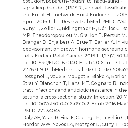
pseudohypoparathyroidism to inactivating P
signalling disorder (iPPSD), a novel classificat
the EuroPHP network. Eur J Endocrinol. 2016 D
Epub 2016 Jul 11. Review. PubMed PMID: 2740
9uny T, Zeiller C, Bidlingmaier M, Défilles C, 
MP, Theodoropoulou M, Graillon T, Pertuit M, 
Branger D, Enjalbert A, Brue T, Barlier A. In vi
pegvisomant on growth hormone-secreting p
cells. Endocr Relat Cancer. 2016 Jul;23(7):509-1
doi: 10.1530/ERC-16-0140. Epub 2016 Jun 7. P
27267119; PubMed Central PMCID: PMC506475
Rossignol L, Vaux S, Maugat S, Blake A, Barlier
Strat Y, Blanchon T, Hanslik T, Coignard B. Inc
tract infections and antibiotic resistance in th
setting: a cross-sectional study. Infection. 2017
doi: 10.1007/s15010-016-0910-2. Epub 2016 Ma
PMID: 27234045.
Daly AF, Yuan B, Fina F, Caberg JH, Trivellin G
Herder WW, Naves LA, Metzger D, Cuny T, Rab