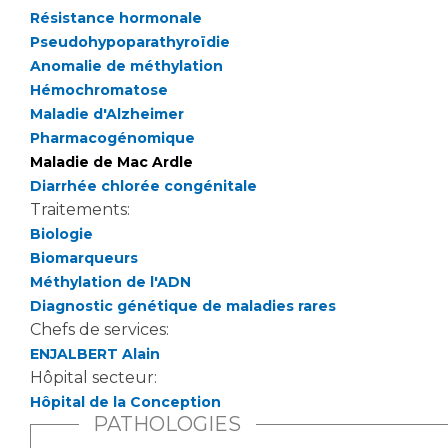
Les pôles d'activité médicale
Cancer
Résistance hormonale
Anatomie et Cytologie Pathologiques
Pseudohypoparathyroïdie
Adresser un examen au Laboratoire d'Infectiologie
Anomalie de méthylation
Médecine nucléaire
Centres de référence Maladies Rares
Hémochromatose
Plateforme d'Expertise Maladies Rares
Maladie d'Alzheimer
Pharmacogénomique
Maladies rares
Maladie de Mac Ardle
Presse / Multimédia
Diarrhée chlorée congénitale
Traitements:
Maternité Hôpital Nord
Biologie
Communiqués de presse
Biomarqueurs
Dossiers de presse
Méthylation de l'ADN
Médiathèque
Diagnostic génétique de maladies rares
Chefs de services:
Vos représentants
ENJALBERT Alain
Fournisseurs
Hôpital secteur:
La Commission Des Usagers (CDU)
Hôpital de la Conception
Les Comités Locaux des Usagers
PATHOLOGIES
Rôles et missions
Le projet des usagers