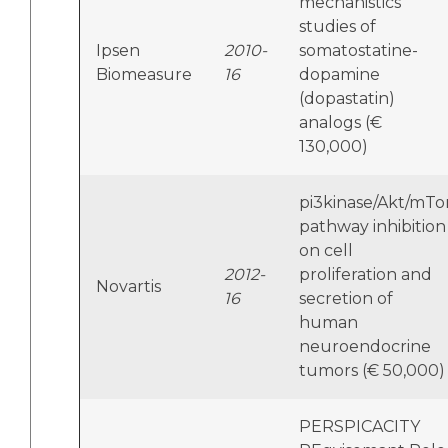
mechanistics
studies of
Ipsen
2010-
somatostatine-
Biomeasure
16
dopamine
(dopastatin)
analogs (€
130,000)
pi3kinase/Akt/mTo
pathway inhibition
on cell
2012-
proliferation and
Novartis
16
secretion of
human
neuroendocrine
tumors (€ 50,000)
PERSPICACITY