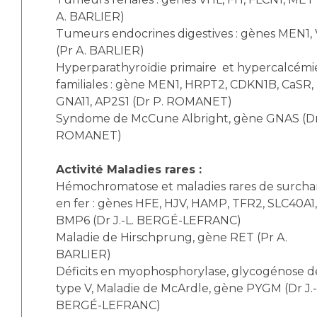
A. BARLIER)
Tumeurs endocrines digestives : gènes MEN1,
(Pr A. BARLIER)
Hyperparathyroïdie primaire et hypercalcémi
familiales : gène MEN1, HRPT2, CDKN1B, CaSR,
GNA11, AP2S1 (Dr P. ROMANET)
Syndome de McCune Albright, gène GNAS (Dr
ROMANET)
Activité Maladies rares :
Hémochromatose et maladies rares de surcha
en fer : gènes HFE, HJV, HAMP, TFR2, SLC40A1,
BMP6 (Dr J.-L. BERGÉ-LEFRANC)
Maladie de Hirschprung, gène RET (Pr A.
BARLIER)
Déficits en myophosphorylase, glycogénose d
type V, Maladie de McArdle, gène PYGM (Dr J.-
BERGÉ-LEFRANC)