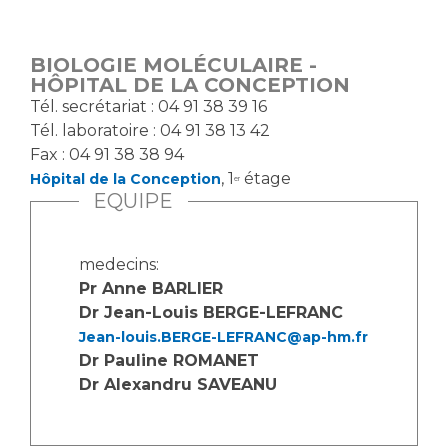
Vous accompagnez, vous rendez visite à un patient
Emplois paramédicaux
Vous allez être hospitalisé(e)
BIOLOGIE MOLÉCULAIRE -
Emplois administratifs
Vous avez un examen d'imagerie ou de radiologie
HÔPITAL DE LA CONCEPTION
Emplois médicaux
à réaliser
Tél. secrétariat : 04 91 38 39 16
Espace Formation
Tél. laboratoire : 04 91 38 13 42
Vous avez une analyse à réaliser
Fax : 04 91 38 38 94
Étudiants hospitaliers
Vous venez en consultation
, 1
étage
Hôpital de la Conception
er
Emplois techniques et médico-techniques
myaphm, votre espace santé en ligne
EQUIPE
Emplois divers
Infos COVID-19
Emplois socio-éducatifs
medecins:
Statuts
Pr Anne BARLIER
Vivre ensemble à l'hôpital
Stages paramédicaux
Dr Jean-Louis BERGE-LEFRANC
Jean-louis.BERGE-LEFRANC@ap-hm.fr
Culture à l'hôpital
Dr Pauline ROMANET
Laïcité et cultes
Chercheurs
Dr Alexandru SAVEANU
Les associations
La recherche clinique à l'AP-HM
Livret d'accueil