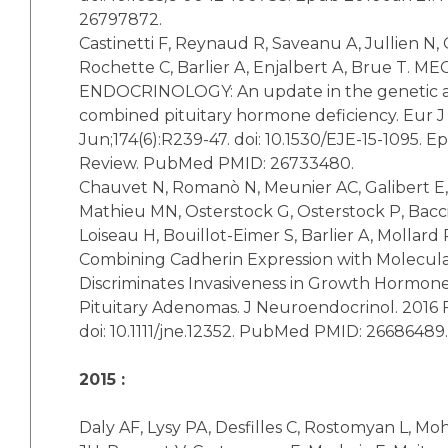
26797872.
Castinetti F, Reynaud R, Saveanu A, Jullien N
Rochette C, Barlier A, Enjalbert A, Brue T. 
ENDOCRINOLOGY: An update in the genetic ae
combined pituitary hormone deficiency. Eur J
Jun;174(6):R239-47. doi: 10.1530/EJE-15-1095. E
Review. PubMed PMID: 26733480.
Chauvet N, Romanò N, Meunier AC, Galibert E
Mathieu MN, Osterstock G, Osterstock P, Bacci
Loiseau H, Bouillot-Eimer S, Barlier A, Mollard 
Combining Cadherin Expression with Molecul
Discriminates Invasiveness in Growth Hormone
Pituitary Adenomas. J Neuroendocrinol. 2016 F
doi: 10.1111/jne.12352. PubMed PMID: 26686489.
2015 :
Daly AF, Lysy PA, Desfilles C, Rostomyan L, M