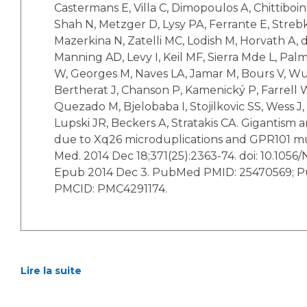
Castermans E, Villa C, Dimopoulos A, Chittiboin
Shah N, Metzger D, Lysy PA, Ferrante E, Streb
Mazerkina N, Zatelli MC, Lodish M, Horvath A,
Manning AD, Levy I, Keil MF, Sierra Mde L, Palm
W, Georges M, Naves LA, Jamar M, Bours V, Wu
Bertherat J, Chanson P, Kamenický P, Farrell W
Quezado M, Bjelobaba I, Stojilkovic SS, Wess J, 
Lupski JR, Beckers A, Stratakis CA. Gigantism
due to Xq26 microduplications and GPR101 mu
Med. 2014 Dec 18;371(25):2363-74. doi: 10.105
Epub 2014 Dec 3. PubMed PMID: 25470569; 
PMCID: PMC4291174.
Lire la suite