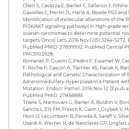
Chen S, Cavazza E, Barlier C, Salleron J, Filhine
Gavoilles C, Merlin JL, Harlé A. Beside P53 and
Identification of molecular alterations of th
PI3K/AKT signaling pathways in high-grade se
ovarian carcinomas to determine potential no
targets. Oncol Lett. 2016 Nov;12(5):3264-3272.
PubMed PMID: 27899992; PubMed Central P
PMC5103928.
Romanet P, Guerin C, Pedini P, Essamet W, Cas
F, Roche P, Cascon A, Tischler AS, Pacak K, Barl
Pathological and Genetic Characterization of B
Adrenomedullary Hyperplasia in a Patient wi
Mutation. Endocr Pathol. 2016 Nov 12. [Epub a
PubMed PMID: 27838885.
Thiele S, Mantovani G, Barlier A, Boldrin V, Bo
Sanctis L, Elli FM, Freson K, Garin I, Grybek V, H
Hiort O, Lecumberri B, Pereda A, Saraff V, Silve
Usardi A, Werner R, de Nanclares GP, Linglart