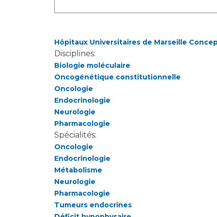
Laïcité et cultes
Les structures de recherche
Les associations
Livret d'accueil
Hôpitaux Universitaires de Marseille Conce
Salon des familles
Disciplines:
Transports sanitaires
Biologie moléculaire
Vos droits, vos devoirs
Oncogénétique constitutionnelle
Oncologie
Endocrinologie
Neurologie
Pharmacologie
Spécialités:
Oncologie
Endocrinologie
Métabolisme
Neurologie
Pharmacologie
Tumeurs endocrines
Déficit hypophysaire