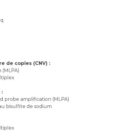
eq
e de copies (CNV) :
n (MLPA)
tiplex
 :
nd probe amplification (MLPA)
u bisulfite de sodium
tiplex