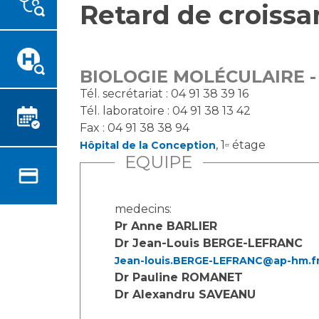
Retard de croissa
Emplois paramédicaux
Vous accompagnez, vous
rendez visite à un patient
Emplois administratifs
Vous allez être hospitalisé(e)
Emplois médicaux
Vous avez un examen
Espace Formation
BIOLOGIE MOLÉCULAIRE -
d'imagerie ou de radiologie à
Étudiants hospitaliers
Tél. secrétariat : 04 91 38 39 16
réaliser
Tél. laboratoire : 04 91 38 13 42
Emplois techniques et
Vous avez une analyse à
Fax : 04 91 38 38 94
médico-techniques
réaliser
, 1
étage
Hôpital de la Conception
er
Emplois divers
Vous venez en consultation
EQUIPE
Emplois socio-éducatifs
myaphm, votre espace
Statuts
santé en ligne
Stages paramédicaux
medecins:
Infos COVID-19
Pr Anne BARLIER
Dr Jean-Louis BERGE-LEFRANC
Chercheurs
Jean-louis.BERGE-LEFRANC@ap-hm.f
Vivre ensemble à l'hôpital
Dr Pauline ROMANET
Dr Alexandru SAVEANU
La recherche clinique à l'AP-
Culture à l'hôpital
HM