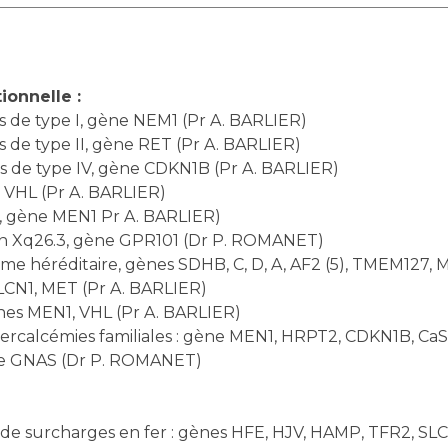
ionnelle :
s de type I, gène NEM1 (Pr A. BARLIER)
 de type II, gène RET (Pr A. BARLIER)
s de type IV, gène CDKN1B (Pr A. BARLIER)
 VHL (Pr A. BARLIER)
, gène MEN1 Pr A. BARLIER)
on Xq26.3, gène GPR101 (Dr P. ROMANET)
héréditaire, gènes SDHB, C, D, A, AF2 (5), TMEM127, M
LCN1, MET (Pr A. BARLIER)
nes MEN1, VHL (Pr A. BARLIER)
ercalcémies familiales : gène MEN1, HRPT2, CDKN1B, Ca
e GNAS (Dr P. ROMANET)
e surcharges en fer : gènes HFE, HJV, HAMP, TFR2, SLC