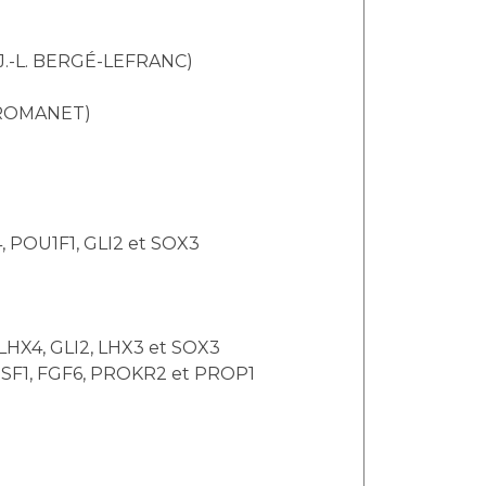
 J.-L. BERGÉ-LEFRANC)
. ROMANET)
, POU1F1, GLI2 et SOX3
 LHX4, GLI2, LHX3 et SOX3
IGSF1, FGF6, PROKR2 et PROP1