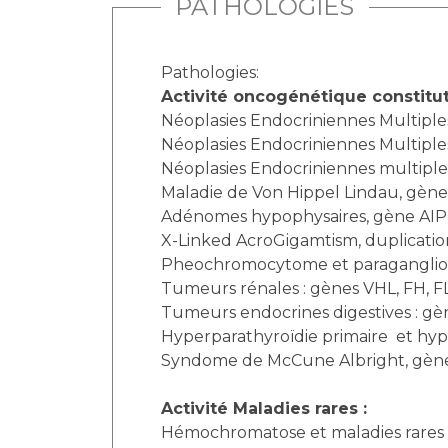
PATHOLOGIES
Pathologies:
Activité oncogénétique constitut
Néoplasies Endocriniennes Multiple
Néoplasies Endocriniennes Multiples
Néoplasies Endocriniennes multiple
Maladie de Von Hippel Lindau, gène
Adénomes hypophysaires, gène AIP
X-Linked AcroGigamtism, duplicati
Pheochromocytome et paragangliome 
Tumeurs rénales : gènes VHL, FH, F
Tumeurs endocrines digestives : gè
Hyperparathyroïdie primaire et hyp
Syndome de McCune Albright, gèn
Activité Maladies rares :
Hémochromatose et maladies rares d