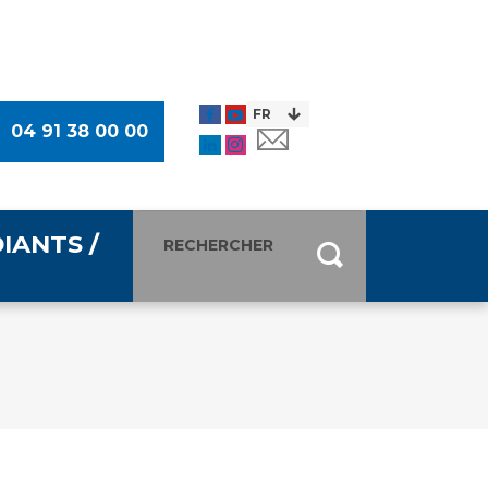
04 91 38 00 00
IANTS /
entants
ultimédia
 Des Usagers (CDU)
de presse
ocaux des Usagers
esse
usagers