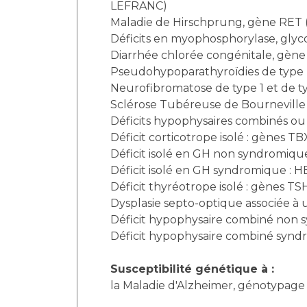
LEFRANC)
Maladie de Hirschprung, gène RET 
Déficits en myophosphorylase, gly
Diarrhée chlorée congénitale, gène
Pseudohypoparathyroïdies de type 
Neurofibromatose de type 1 et de ty
Sclérose Tubéreuse de Bourneville
Déficits hypophysaires combinés ou 
Déficit corticotrope isolé : gènes T
Déficit isolé en GH non syndromiq
Déficit isolé en GH syndromique : 
Déficit thyréotrope isolé : gènes T
Dysplasie septo-optique associée à 
Déficit hypophysaire combiné non s
Déficit hypophysaire combiné synd
Susceptibilité génétique à :
la Maladie d'Alzheimer, génotypage