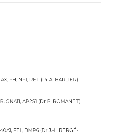
AX, FH, NF1, RET (Pr A. BARLIER)
SR, GNA11, AP2S1 (Dr P. ROMANET)
40A1, FTL, BMP6 (Dr J.-L. BERGÉ-