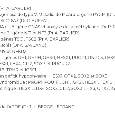
(Pr A. BARLIER)
cogénose de type V, Maladie de McArdle, gène PYGM (Dr
 SLC26A3 (Dr C. BUFFAT)
IA et IB, gène GNAS et analyse de la méthylation (Dr P
pe 2 : gène NF1 et NF2 (Pr A. BARLIER)
 gènes TSC1, TSC2 (Pr A. BARLIER)
isolés (Dr A. SAVEANU) :
BX19 et NFKB2
ue : gènes GH1, GHRH, GHSR, HESX1, PROP1, RNPC3, LHX4
HESX1, LHX4, GLI2, SOX3 et PROKR2
SHB, TRHR et IGSF1
un déficit hypophysaire : HESX1, OTX2, SOX2 et SOX3
yndromique : PROP1, POU1F1, GH1, IGFS1, HESX1, TBX19,
romique : HESX1, LHX4, SOX2, GLI2, SOX3, LHX3, OTX2, 
 de l'APOE (Dr J.-L. BERGÉ-LEFRANC)