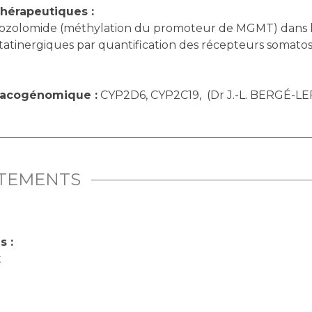
hérapeutiques :
émozolomide (méthylation du promoteur de MGMT) dans l
statinergiques par quantification des récepteurs somato
macogénomique :
CYP2D6, CYP2C19, (Dr J.-L. BERGÉ-L
ITEMENTS
s :
t