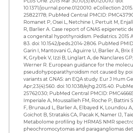
PLoS One. 2015 Mar 30;10(3):e0120010. doi:
10.1371/journal.pone.0120010. eCollection 20
25822178; PubMed Central PMCID: PMC4379
Romanet P, Osei L, Netchine I, Pertuit M, Enj
R, Barlier A. Case report of GNAS epigenetic d
a congenital hypothyroidism. Pediatrics. 2015 A
83. doi: 10.1542/peds.2014-2806. PubMed PMI
Garin I, Mantovani G, Aguirre U, Barlier A, Brix 
K, Grybek V, Izzi B, Linglart A, de Nanclares GP, 
Werner R. European guidance for the molecul
pseudohypoparathyroidism not caused by poi
variants at GNAS: an EQA study. Eur J Hum Ge
Apr;23(4):560. doi: 10.1038/ejhg.2015.40. Pub
25762030; PubMed Central PMCID: PMC46665
Imperiale A, Moussallieh FM, Roche P, Battini 
F, Brunaud L, Barlier A, Elbayed K, Loundou A,
Goichot B, Stratakis CA, Pacak K, Namer IJ, Taï
Metabolome profiling by HRMAS NMR spectro
pheochromocytomas and paragangliomas de