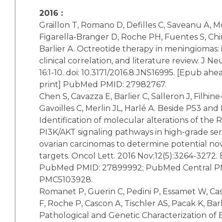
2016 :
Graillon T, Romano D, Defilles C, Saveanu A,
Figarella-Branger D, Roche PH, Fuentes S, Chi
Barlier A. Octreotide therapy in meningiomas: i
clinical correlation, and literature review. J N
16:1-10. doi: 10.3171/2016.8.JNS16995. [Epub ahe
print] PubMed PMID: 27982767.
Chen S, Cavazza E, Barlier C, Salleron J, Filhine
Gavoilles C, Merlin JL, Harlé A. Beside P53 and
Identification of molecular alterations of th
PI3K/AKT signaling pathways in high-grade se
ovarian carcinomas to determine potential no
targets. Oncol Lett. 2016 Nov;12(5):3264-3272.
PubMed PMID: 27899992; PubMed Central P
PMC5103928.
Romanet P, Guerin C, Pedini P, Essamet W, Cas
F, Roche P, Cascon A, Tischler AS, Pacak K, Barl
Pathological and Genetic Characterization of B