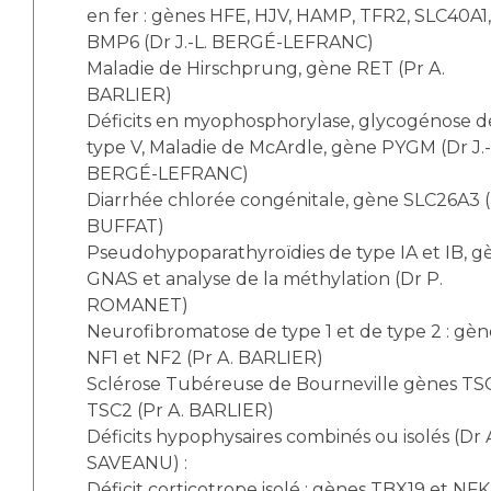
en fer : gènes HFE, HJV, HAMP, TFR2, SLC40A1,
BMP6 (Dr J.-L. BERGÉ-LEFRANC)
Maladie de Hirschprung, gène RET (Pr A.
BARLIER)
Déficits en myophosphorylase, glycogénose d
type V, Maladie de McArdle, gène PYGM (Dr J.-
BERGÉ-LEFRANC)
Diarrhée chlorée congénitale, gène SLC26A3 (
BUFFAT)
Pseudohypoparathyroïdies de type IA et IB, g
GNAS et analyse de la méthylation (Dr P.
ROMANET)
Neurofibromatose de type 1 et de type 2 : gèn
NF1 et NF2 (Pr A. BARLIER)
Sclérose Tubéreuse de Bourneville gènes TSC
TSC2 (Pr A. BARLIER)
Déficits hypophysaires combinés ou isolés (Dr 
SAVEANU) :
Déficit corticotrope isolé : gènes TBX19 et NF