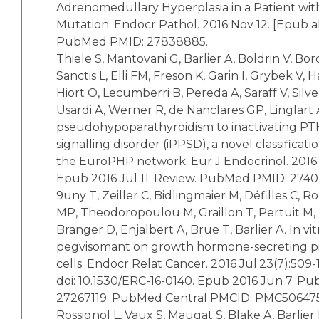
Adrenomedullary Hyperplasia in a Patient wi
Mutation. Endocr Pathol. 2016 Nov 12. [Epub a
PubMed PMID: 27838885.
Thiele S, Mantovani G, Barlier A, Boldrin V, Bo
Sanctis L, Elli FM, Freson K, Garin I, Grybek V, H
Hiort O, Lecumberri B, Pereda A, Saraff V, Silve
Usardi A, Werner R, de Nanclares GP, Linglart
pseudohypoparathyroidism to inactivating P
signalling disorder (iPPSD), a novel classificat
the EuroPHP network. Eur J Endocrinol. 2016 D
Epub 2016 Jul 11. Review. PubMed PMID: 2740
9uny T, Zeiller C, Bidlingmaier M, Défilles C, 
MP, Theodoropoulou M, Graillon T, Pertuit M, 
Branger D, Enjalbert A, Brue T, Barlier A. In vi
pegvisomant on growth hormone-secreting p
cells. Endocr Relat Cancer. 2016 Jul;23(7):509-1
doi: 10.1530/ERC-16-0140. Epub 2016 Jun 7. P
27267119; PubMed Central PMCID: PMC506475
Rossignol L, Vaux S, Maugat S, Blake A, Barlier