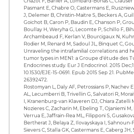
Chazot F, Barlier A, Lombard-Bohas C, Clauser 
Pasmant E, Chabre O, Castermans E, Ruszniews
J, Delemer B, Christin-Maitre S, Beckers A, Gu
Goichot B, Caron P, Baudin E, Chanson P, Grou
Boullay H, Weryha G, Lecomte P, Schillo F, Bih
Archambeaud F, Kerlan V, Bourcigaux N, Kuhn
Rodier M, Renard M, Sadoul JL, Binquet C, Go
Unraveling the intrafamilial correlations and her
tumor types in MEN1: a Groupe d'étude des 
Endocrines study. Eur J Endocrinol. 2015 Dec;17
10.1530/EJE-15-0691. Epub 2015 Sep 21. PubM
26392472.
Rostomyan L, Daly AF, Petrossians P, Nachev E,
AL, Lecumberri B, Trivellin G, Salvatori R, Mora
I, Kranenburg-van Klaveren DJ, Chiara Zatelli M
Nozieres C, Zacharin M, Ebeling T, Ojaniemi M,
Verrua E, Jaffrain-Rea ML, Filipponi S, Gusakov
Bertherat J, Belaya Z, Ilovayskaya I, Sahnoun-
Sievers C, Stalla GK, Castermans E, Caberg JH, 