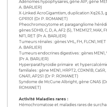
Adénomes hypophysaires, gène AIP, gène ME
A. BARLIER)
X-Linked AcroGigamtism, duplication Xq26.3, 
GPR101 (Dr P. ROMANET)
Pheochromocytome et paragangliome hérédit
gènes SDHB, C, D, A, AF2 (5), TMEM127, MAX, F
NF1, RET (Pr A. BARLIER)
Tumeurs rénales : gènes VHL, FH, FLCN1, MET 
A. BARLIER)
Tumeurs endocrines digestives : gènes MEN1,
(Pr A. BARLIER)
Hyperparathyroïdie primaire et hypercalcémi
familiales : gène MEN1, HRPT2, CDKN1B, CaSR,
GNA11, AP2S1 (Dr P. ROMANET)
Syndome de McCune Albright, gène GNAS (Dr
ROMANET)
Activité Maladies rares :
Hémochromatose et maladies rares de surcha