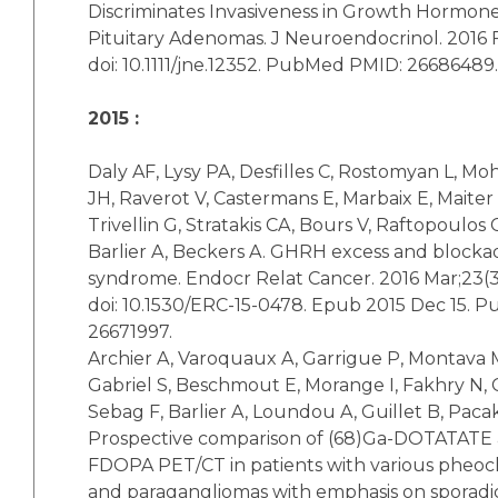
Discriminates Invasiveness in Growth Hormone
Pituitary Adenomas. J Neuroendocrinol. 2016 F
doi: 10.1111/jne.12352. PubMed PMID: 26686489.
2015 :
Daly AF, Lysy PA, Desfilles C, Rostomyan L, M
JH, Raverot V, Castermans E, Marbaix E, Maiter
Trivellin G, Stratakis CA, Bours V, Raftopoulos 
Barlier A, Beckers A. GHRH excess and blocka
syndrome. Endocr Relat Cancer. 2016 Mar;23(3)
doi: 10.1530/ERC-15-0478. Epub 2015 Dec 15.
26671997.
Archier A, Varoquaux A, Garrigue P, Montava M
Gabriel S, Beschmout E, Morange I, Fakhry N, Ca
Sebag F, Barlier A, Loundou A, Guillet B, Pacak
Prospective comparison of (68)Ga-DOTATATE 
FDOPA PET/CT in patients with various phe
and paragangliomas with emphasis on sporadic