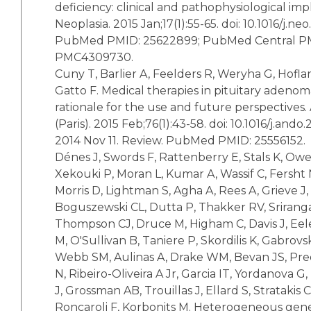
deficiency: clinical and pathophysiological impl
Neoplasia. 2015 Jan;17(1):55-65. doi: 10.1016/j.neo
PubMed PMID: 25622899; PubMed Central P
PMC4309730.
Cuny T, Barlier A, Feelders R, Weryha G, Hofla
Gatto F. Medical therapies in pituitary adenom
rationale for the use and future perspectives
(Paris). 2015 Feb;76(1):43-58. doi: 10.1016/j.and
2014 Nov 11. Review. PubMed PMID: 25556152.
Dénes J, Swords F, Rattenberry E, Stals K, Owe
Xekouki P, Moran L, Kumar A, Wassif C, Fersht
Morris D, Lightman S, Agha A, Rees A, Grieve J,
Boguszewski CL, Dutta P, Thakker RV, Srirang
Thompson CJ, Druce M, Higham C, Davis J, Eel
M, O'Sullivan B, Taniere P, Skordilis K, Gabrovsk
Webb SM, Aulinas A, Drake WM, Bevan JS, Pre
N, Ribeiro-Oliveira A Jr, Garcia IT, Yordanova G
J, Grossman AB, Trouillas J, Ellard S, Stratakis
Roncaroli F, Korbonits M. Heterogeneous ge