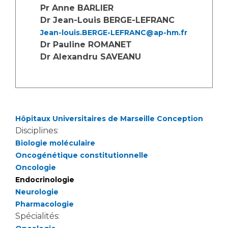
Liste des marchés conclus
Pr Anne BARLIER
Documents utiles
Dr Jean-Louis BERGE-LEFRANC
Jean-louis.BERGE-LEFRANC@ap-hm.fr
Qualité
Dr Pauline ROMANET
Dr Alexandru SAVEANU
Nos indicateurs qualité et de sécurité des soins
Protection des données
Hôpitaux Universitaires de Marseille Conception
Disciplines:
Sécurité
Biologie moléculaire
Oncogénétique constitutionnelle
Oncologie
Les recherches en santé à l’AP-HM
Endocrinologie
Neurologie
Pharmacologie
Spécialités:
Lieu de santé sans tabac