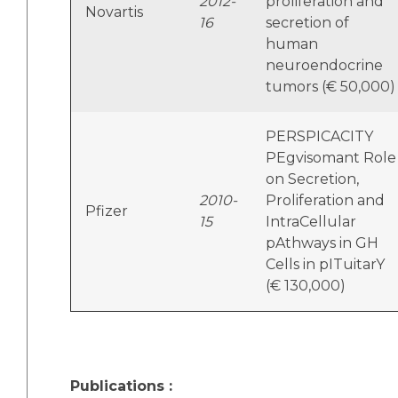
2012-
proliferation and
Novartis
16
secretion of
human
neuroendocrine
tumors (€ 50,000)
PERSPICACITY
PEgvisomant Role
on Secretion,
2010-
Proliferation and
Pfizer
15
IntraCellular
pAthways in GH
Cells in pITuitarY
(€ 130,000)
Publications :