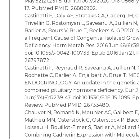
May;52(2):231-5. doi: 10.1007/s12020-016-0868-
17. PubMed PMID: 26886902.
Castinetti F, Daly AF, Stratakis CA, Caberg JH,
Trivellin G, Rostomyan L, Saveanu A, Jullien N
Barlier A, Bours V, Brue T, Beckers A. GPR101 
a Frequent Cause of Congenital Isolated Gr
Deficiency. Horm Metab Res. 2016 Jun;48(6):38
doi: 10.1055/s-0042-100733. Epub 2016 Jan 21
26797872.
Castinetti F, Reynaud R, Saveanu A, Jullien N
Rochette C, Barlier A, Enjalbert A, Brue T. 
ENDOCRINOLOGY: An update in the genetic ae
combined pituitary hormone deficiency. Eur J
Jun;174(6):R239-47. doi: 10.1530/EJE-15-1095. E
Review. PubMed PMID: 26733480.
Chauvet N, Romanò N, Meunier AC, Galibert E
Mathieu MN, Osterstock G, Osterstock P, Bacci
Loiseau H, Bouillot-Eimer S, Barlier A, Mollard 
Combining Cadherin Expression with Molecul