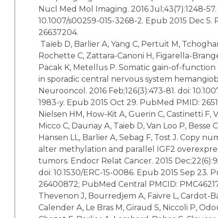
Nucl Med Mol Imaging. 2016 Jul;43(7):1248-57. 
10.1007/s00259-015-3268-2. Epub 2015 Dec 5
26637204.
Taïeb D, Barlier A, Yang C, Pertuit M, Tchogha
Rochette C, Zattara-Canoni H, Figarella-Brang
Pacak K, Metellus P. Somatic gain-of-functio
in sporadic central nervous system hemangiob
Neurooncol. 2016 Feb;126(3):473-81. doi: 10.100
1983-y. Epub 2015 Oct 29. PubMed PMID: 265
Nielsen HM, How-Kit A, Guerin C, Castinetti F, 
Micco C, Daunay A, Taieb D, Van Loo P, Besse C
Hansen LL, Barlier A, Sebag F, Tost J. Copy nu
alter methylation and parallel IGF2 overexpre
tumors. Endocr Relat Cancer. 2015 Dec;22(6):9
doi: 10.1530/ERC-15-0086. Epub 2015 Sep 23.
26400872; PubMed Central PMCID: PMC46217
Thevenon J, Bourredjem A, Faivre L, Cardot-B
Calender A, Le Bras M, Giraud S, Niccoli P, Od