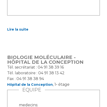
Les pôles d'activité médicale
Cancer
Anatomie et Cytologie Pathologiques
Adresser un examen au Laboratoire d'Infectiologie
Médecine nucléaire
Centres de référence Maladies Rares
Plateforme d'Expertise Maladies Rares
Lire la suite
Maladies rares
Presse / Multimédia
Maternité Hôpital Nord
BIOLOGIE MOLÉCULAIRE -
Communiqués de presse
HÔPITAL DE LA CONCEPTION
Dossiers de presse
Tél. secrétariat : 04 91 38 39 16
Médiathèque
Tél. laboratoire : 04 91 38 13 42
Fax : 04 91 38 38 94
Vos représentants
, 1
étage
Hôpital de la Conception
er
Fournisseurs
EQUIPE
La Commission Des Usagers (CDU)
Les Comités Locaux des Usagers
Rôles et missions
medecins:
Le projet des usagers