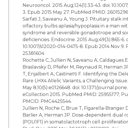
Neurooncol. 2015 Aug;124(1):33-43. doi: 10.1007
3. Epub 2015 May 27. PubMed PMID: 26015296
Sarfati J, Saveanu A, Young J. Pituitary stalk i
olfactory bulbs aplasia/hypoplasia in a man w
syndrome and reversible gonadotrope and s
deficiencies. Endocrine. 2015 Aug;49(3):865-6. d
10.1007/s12020-014-0475-8. Epub 2014 Nov 9
25381604
Rochette C, Jullien N, Saveanu A, Caldagues E,
Braslavsky D, Pfeifer M, Reynaud R, Herman JP
T, Enjalbert A, Castinetti F. Identifying the Del
Rare LHX4 Allelic Variants, a Challenging Issu
May 8;10(5):e0126648. doi: 10.1371/journal.pone
eCollection 2015. PubMed PMID: 25955177; P
PMCID: PMC4425544.
Jullien N, Roche C, Brue T, Figarella-Branger D,
Barlier A, Herman JP. Dose-dependent dual rol
(POU1F1) in somatolactotroph cell proliferatio