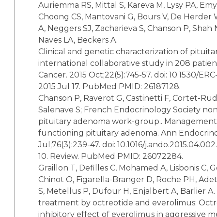
Auriemma RS, Mittal S, Kareva M, Lysy PA, Emy
Choong CS, Mantovani G, Bours V, De Herder W
A, Neggers SJ, Zacharieva S, Chanson P, Shah N
Naves LA, Beckers A.
Clinical and genetic characterization of pituita
international collaborative study in 208 patie
Cancer. 2015 Oct;22(5):745-57. doi: 10.1530/ER
2015 Jul 17. PubMed PMID: 26187128.
Chanson P, Raverot G, Castinetti F, Cortet-Rude
Salenave S; French Endocrinology Society no
pituitary adenoma work-group.. Management of
functioning pituitary adenoma. Ann Endocrinol
Jul;76(3):239-47. doi: 10.1016/j.ando.2015.04.0
10. Review. PubMed PMID: 26072284.
Graillon T, Defilles C, Mohamed A, Lisbonis C, 
Chinot O, Figarella-Branger D, Roche PH, Adet
S, Metellus P, Dufour H, Enjalbert A, Barlier 
treatment by octreotide and everolimus: Oct
inhibitory effect of everolimus in aggressive 