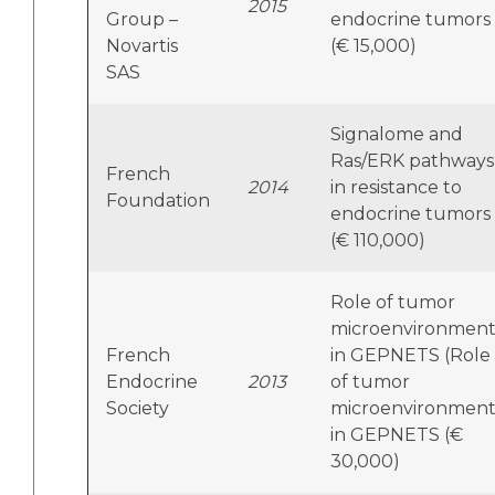
2015
Group –
endocrine tumors
Novartis
(€ 15,000)
SAS
Signalome and
Ras/ERK pathways
French
2014
in resistance to
Foundation
endocrine tumors
(€ 110,000)
Role of tumor
microenvironmen
French
in GEPNETS (Role
Endocrine
2013
of tumor
Society
microenvironmen
in GEPNETS (€
30,000)