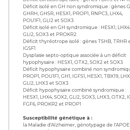
Déficit isolé en GH non syndromique : gènes G
GHRH, GHSR, HESX1, PROP1, RNPC3, LHX4,
POU1F1, GLI2 et SOX3
Déficit isolé en GH syndromique : HESX1, LHX4
GLI2, SOX3 et PROKR2
Déficit thyréotrope isolé : gènes TSHB, TRHR 
IGSF1
Dysplasie septo-optique associée à un déficit
hypophysaire : HESX1, OTX2, SOX2 et SOX3
Déficit hypophysaire combiné non syndromiqu
PROP1, POU1F1, GH1, IGFS1, HESX1, TBX19, LHX
GLI2, LHX3 et SOX3
Déficit hypophysaire combiné syndromique :
HESX1, LHX4, SOX2, GLI2, SOX3, LHX3, OTX2, I
FGF6, PROKR2 et PROP1
Susceptibilité génétique à :
la Maladie d'Alzheimer, génotypage de l'APOE