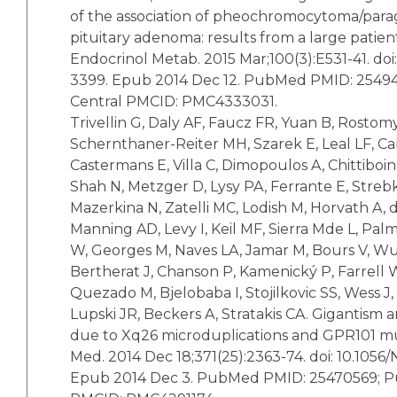
of the association of pheochromocytoma/par
pituitary adenoma: results from a large patient
Endocrinol Metab. 2015 Mar;100(3):E531-41. doi: 
3399. Epub 2014 Dec 12. PubMed PMID: 254
Central PMCID: PMC4333031.
Trivellin G, Daly AF, Faucz FR, Yuan B, Rostom
Schernthaner-Reiter MH, Szarek E, Leal LF, Ca
Castermans E, Villa C, Dimopoulos A, Chittiboin
Shah N, Metzger D, Lysy PA, Ferrante E, Streb
Mazerkina N, Zatelli MC, Lodish M, Horvath A,
Manning AD, Levy I, Keil MF, Sierra Mde L, Palm
W, Georges M, Naves LA, Jamar M, Bours V, Wu
Bertherat J, Chanson P, Kamenický P, Farrell W
Quezado M, Bjelobaba I, Stojilkovic SS, Wess J, 
Lupski JR, Beckers A, Stratakis CA. Gigantism
due to Xq26 microduplications and GPR101 mu
Med. 2014 Dec 18;371(25):2363-74. doi: 10.105
Epub 2014 Dec 3. PubMed PMID: 25470569; 