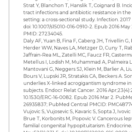
Strat Y, Blanchon T, Hanslik T, Coignard B. Inc
tract infections and antibiotic resistance in th
setting: a cross-sectional study. Infection. 2017
doi: 10.1007/s15010-016-0910-2. Epub 2016 Ma
PMID: 27234045.
Daly AF, Yuan B, Fina F, Caberg JH, Trivellin G
Herder WW, Naves LA, Metzger D, Cuny T, Rab
Jaffrain-Rea ML, Zatelli MC, Faucz FR, Casterm
Metellus I, Lodish M, Muhammad A, Palmeira L,
Mantovani G, Neggers SJ, Klein M, Barlier A, Liu
Bours V, Lupski JR, Stratakis CA, Beckers A. S
underlies X-linked acrogigantism syndrome in
subjects. Endocr Relat Cancer. 2016 Apr;23(4):2
10.1530/ERC-16-0082. Epub 2016 Mar 2. PubM
26935837; PubMed Central PMCID: PMC4877
Vujovic S, Vujosevic S, Kavaric S, Sopta J, Ivovi
Brue T, Korbonits M, Popovic V. Cancerous le
familial congenital hypopituitarism. Endocrine