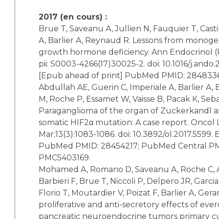
2017 (en cours) :
Brue T, Saveanu A, Jullien N, Fauquier T, Casti
A, Barlier A, Reynaud R. Lessons from monoge
growth hormone deficiency. Ann Endocrinol (Pa
pii: S0003-4266(17)30025-2. doi: 10.1016/j.ando.
[Epub ahead of print] PubMed PMID: 284833
Abdullah AE, Guerin C, Imperiale A, Barlier A, B
M, Roche P, Essamet W, Vaisse B, Pacak K, Seba
Paraganglioma of the organ of Zuckerkandl as
somatic HIF2α mutation: A case report. Oncol L
Mar;13(3):1083-1086. doi: 10.3892/ol.2017.5599.
PubMed PMID: 28454217; PubMed Central P
PMC5403169.
Mohamed A, Romano D, Saveanu A, Roche C, Al
Barbieri F, Brue T, Niccoli P, Delpero JR, Garci
Florio T, Moutardier V, Poizat F, Barlier A, Gerar
proliferative and anti-secretory effects of e
pancreatic neuroendocrine tumors primary cul