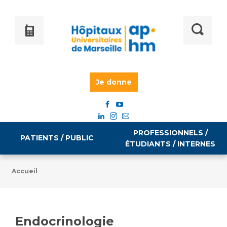
Je donne
PROFESSIONNELS /
PATIENTS / PUBLIC
ÉTUDIANTS / INTERNES
Accueil
Informations pratiques
Égalité professionnelle
Accès à votre dossier médical
Endocrinologie
Emploi / formation
Tarifs