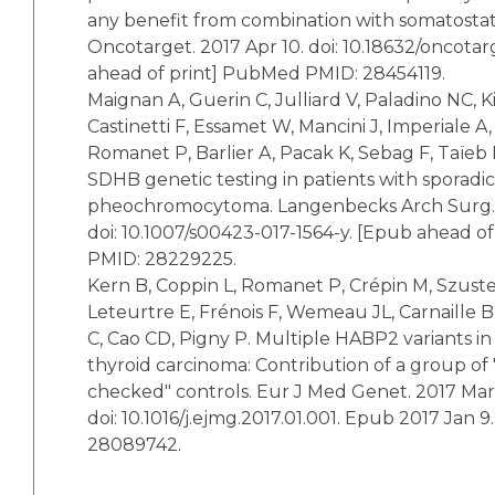
any benefit from combination with somatostat
Oncotarget. 2017 Apr 10. doi: 10.18632/oncota
ahead of print] PubMed PMID: 28454119.
Maignan A, Guerin C, Julliard V, Paladino NC, 
Castinetti F, Essamet W, Mancini J, Imperiale A,
Romanet P, Barlier A, Pacak K, Sebag F, Taïeb D
SDHB genetic testing in patients with sporadic
pheochromocytoma. Langenbecks Arch Surg. 
doi: 10.1007/s00423-017-1564-y. [Epub ahead o
PMID: 28229225.
Kern B, Coppin L, Romanet P, Crépin M, Szuste
Leteurtre E, Frénois F, Wemeau JL, Carnaille 
C, Cao CD, Pigny P. Multiple HABP2 variants in f
thyroid carcinoma: Contribution of a group of 
checked" controls. Eur J Med Genet. 2017 Mar;
doi: 10.1016/j.ejmg.2017.01.001. Epub 2017 Jan
28089742.