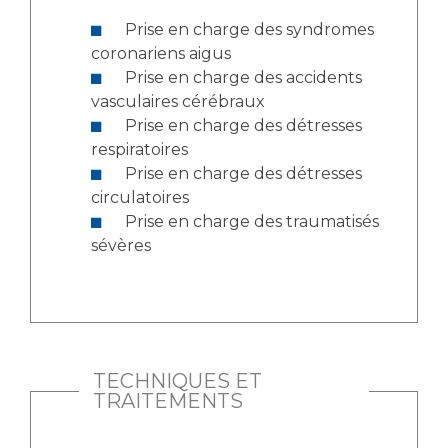
Liste des marchés conclus
Prise en charge des syndromes
Documents utiles
coronariens aigus
Qualité
Prise en charge des accidents
vasculaires cérébraux
Nos indicateurs qualité et de sécurité des soins
Prise en charge des détresses
respiratoires
Prise en charge des détresses
circulatoires
Protection des données
Prise en charge des traumatisés
sévères
Sécurité
Les recherches en santé à l’AP-HM
TECHNIQUES ET
TRAITEMENTS
Lieu de santé sans tabac