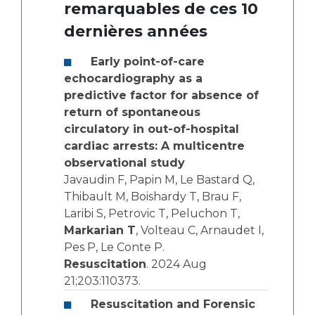
remarquables de ces 10
dernières années
Early point-of-care
echocardiography as a
predictive factor for absence of
return of spontaneous
circulatory in out-of-hospital
cardiac arrests: A multicentre
observational study
Javaudin F, Papin M, Le Bastard Q,
Thibault M, Boishardy T, Brau F,
Laribi S, Petrovic T, Peluchon T,
Markarian T
, Volteau C, Arnaudet I,
Pes P, Le Conte P.
Resuscitation
. 2024 Aug
21;203:110373.
Resuscitation and Forensic