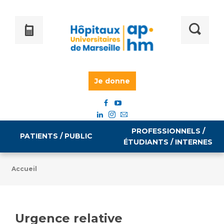
Je donne
PROFESSIONNELS /
PATIENTS / PUBLIC
ÉTUDIANTS / INTERNES
Accueil
Informations pratiques
Égalité professionnelle
Accès à votre dossier médical
Urgence relative
Emploi / formation
Tarifs