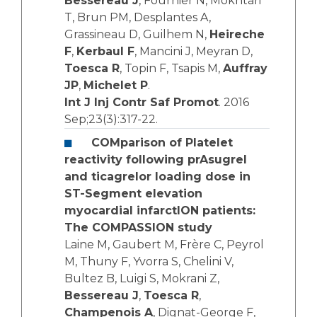
Bessereau J
, Fournier N, Mokhtari
T, Brun PM, Desplantes A,
Grassineau D, Guilhem N,
Heireche
F
,
Kerbaul F
, Mancini J, Meyran D,
Toesca R
, Topin F, Tsapis M,
Auffray
JP
,
Michelet P
.
Int J Inj Contr Saf Promot
. 2016
Sep;23(3):317-22.
COMparison of Platelet
reactivity following prAsugrel
and ticagrelor loading dose in
ST-Segment elevation
myocardial infarctION patients:
The COMPASSION study
Laine M, Gaubert M, Frère C, Peyrol
M, Thuny F, Yvorra S, Chelini V,
Bultez B, Luigi S, Mokrani Z,
Bessereau J
,
Toesca R
,
Champenois A
, Dignat-George F,