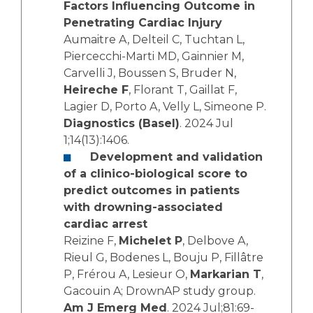
Factors Influencing Outcome in
Penetrating Cardiac Injury
Aumaitre A, Delteil C, Tuchtan L,
Piercecchi-Marti MD, Gainnier M,
Carvelli J, Boussen S, Bruder N,
Heireche F
, Florant T, Gaillat F,
Lagier D, Porto A, Velly L, Simeone P.
Diagnostics (Basel)
. 2024 Jul
1;14(13):1406.
Development and validation
of a clinico-biological score to
predict outcomes in patients
with drowning-associated
cardiac arrest
Reizine F,
Michelet P
, Delbove A,
Rieul G, Bodenes L, Bouju P, Fillâtre
P, Frérou A, Lesieur O,
Markarian T
,
Gacouin A; DrownAP study group.
Am J Emerg Med
. 2024 Jul;81:69-