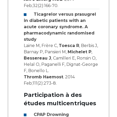
Feb;32(2):166-70.
Ticagrelor versus prasugrel
in diabetic patients with an
acute coronary syndrome. A
pharmacodynamic randomised
study
Laine M, Frère C,
Toesca R
, Berbis J,
Barnay P, Pansieri M,
Michelet P
,
Bessereau J
, Camilleri E, Ronsin O,
Helal O, Paganelli F, Dignat-George
F, Bonello L.
Thromb Haemost
. 2014
Feb;111(2):273-8.
Participation à des
études multicentriques
CPAP Drowning