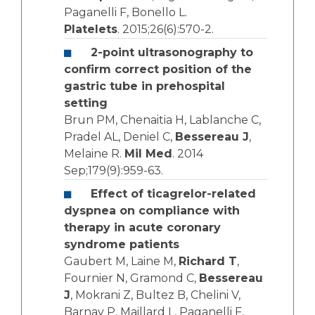
Paganelli F, Bonello L.
Platelets
. 2015;26(6):570-2.
2-point ultrasonography to
confirm correct position of the
gastric tube in prehospital
setting
Brun PM, Chenaitia H, Lablanche C,
Pradel AL, Deniel C,
Bessereau J
,
Melaine R.
Mil Med
. 2014
Sep;179(9):959-63.
Effect of ticagrelor-related
dyspnea on compliance with
therapy in acute coronary
syndrome patients
Gaubert M, Laine M,
Richard T
,
Fournier N, Gramond C,
Bessereau
J
, Mokrani Z, Bultez B, Chelini V,
Barnay P, Maillard L, Paganelli F,