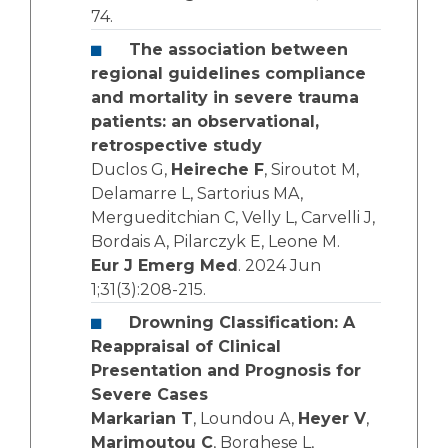
74.
The association between
regional guidelines compliance
and mortality in severe trauma
patients: an observational,
retrospective study
Duclos G,
Heireche F
, Siroutot M,
Delamarre L, Sartorius MA,
Mergueditchian C, Velly L, Carvelli J,
Bordais A, Pilarczyk E, Leone M.
Eur J Emerg Med
. 2024 Jun
1;31(3):208-215.
Drowning Classification: A
Reappraisal of Clinical
Presentation and Prognosis for
Severe Cases
Markarian T
, Loundou A,
Heyer V
,
Marimoutou C
, Borghese L,