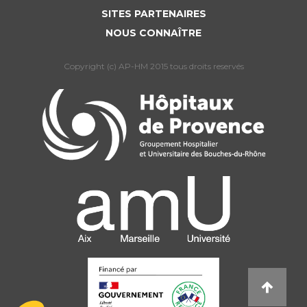
SITES PARTENAIRES
NOUS CONNAÎTRE
Copyright (c) AP-HM 2015 tous droits reservés
L’Assistance publique Hôpitaux de Marseille
utilise des cookies dont le dépôt est soumis
à votre consentement afin de mesurer
l’audience du site. Nous conservons votre choix pendant 6 mois. Vous
pouvez changer d’avis à tout moment via notre icône disponible en
bas à gauche de toutes les pages du site internet. Pour en savoir plus
sur la gestion, consulter notre Politique de protection de données. Ce
texte pourra être amené à évoluer en fonction des cookies du site
internet.
Lire la politique de confidentialité
Consentements certifiés par