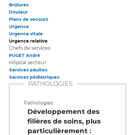
Les pôles d'activité médicale
Cancer
Brûlures
Anatomie et Cytologie Pathologiques
Douleur
Adresser un examen au Laboratoire d'Infectiologie
Plans de secours
Médecine nucléaire
Centres de référence Maladies Rares
Urgence
Plateforme d'Expertise Maladies Rares
Urgence vitale
Urgence relative
Maladies rares
Chefs de services:
PUGET André
Presse / Multimédia
Hôpital secteur:
Services adultes
Maternité Hôpital Nord
Communiqués de presse
Services pédiatriques
Dossiers de presse
PATHOLOGIES
Médiathèque
Vos représentants
Pathologies:
Développement des
Fournisseurs
La Commission Des Usagers (CDU)
filières de soins, plus
Les Comités Locaux des Usagers
Rôles et missions
particulièrement :
Le projet des usagers