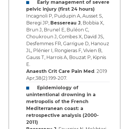
Early management of severe
pelvic injury (first 24 hours)
Incagnoli P, Puidupin A, Ausset S,
Beregi JP,
Bessereau J
, Bobbia X,
Brun J, Brunel E, Buléon C,
Choukroun J, Combes X, David JS,
Desfemmes FR, Garrigue D, Hanouz
JL, Plénier I, Rongieras F, Vivien B,
Gauss T, Harrois A, Bouzat P, Kipnis
E.
Anaesth Crit Care Pain Med
. 2019
Apr;38(2):199-207.
Epidemiology of
unintentional drowning in a
metropolis of the French
Mediterranean coast: a
retrospective analysis (2000-
2011)