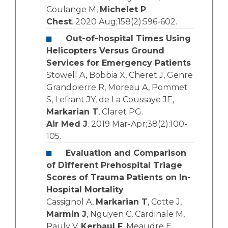
Coulange M,
Michelet P
.
Chest
. 2020 Aug;158(2):596-602.
Out-of-hospital Times Using
Helicopters Versus Ground
Services for Emergency Patients
Stowell A, Bobbia X, Cheret J, Genre
Grandpierre R, Moreau A, Pommet
S, Lefrant JY, de La Coussaye JE,
Markarian T
, Claret PG.
Air Med J
. 2019 Mar-Apr;38(2):100-
105.
Evaluation and Comparison
of Different Prehospital Triage
Scores of Trauma Patients on In-
Hospital Mortality
Cassignol A,
Markarian T
, Cotte J,
Marmin J
, Nguyen C, Cardinale M,
Pauly V,
Kerbaul F
, Meaudre E,