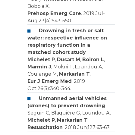
Bobbia X.
Prehosp Emerg Care
. 2019 Jul-
Aug;23(4):543-550.
Drowning in fresh or salt
water: respective influence on
respiratory function in a
matched cohort study
Michelet P
,
Dusart M
,
Boiron L
,
Marmin J
, Mokni T, Loundou A,
Coulange M,
Markarian T
.
Eur J Emerg Med
. 2019
Oct;26(5):340-344.
Unmanned aerial vehicles
(drones) to prevent drowning
Seguin C, Blaquière G, Loundou A,
Michelet P
,
Markarian T
.
Resuscitation
. 2018 Jun;127:63-67.