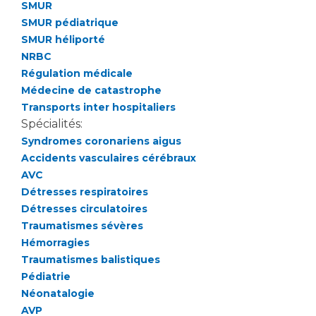
Les structures de recherche
Salon des familles
SMUR
SMUR pédiatrique
Transports sanitaires
SMUR héliporté
Vos droits, vos devoirs
Écoles et Instituts de Formation
NRBC
Régulation médicale
Médecine de catastrophe
Handicap
Transports inter hospitaliers
Plateforme des internes
Spécialités:
Handi 13
Syndromes coronariens aigus
Pôle Médecine Physique et Réadaptation
Accidents vasculaires cérébraux
Professionnels de santé
Accueil sourds et malentendants
AVC
Détresses respiratoires
Charte Romain Jacob
Adresser un patient
Détresses circulatoires
Mouvement Parcours Handicap 13
Réseaux de soins
Traumatismes sévères
Adresser un examen au Laboratoire de Biologie
Hémorragies
Médicale
Traumatismes balistiques
Activité physique
Radiologie / Imagerie
Pédiatrie
Néonatalogie
Cancérologie
AVP