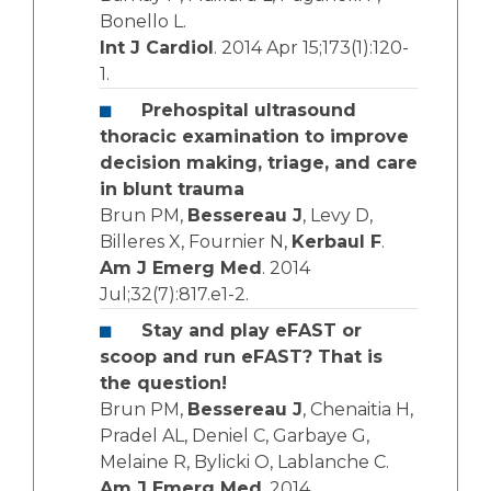
Bonello L.
Int J Cardiol
. 2014 Apr 15;173(1):120-
1.
Prehospital ultrasound
thoracic examination to improve
decision making, triage, and care
in blunt trauma
Brun PM,
Bessereau J
, Levy D,
Billeres X, Fournier N,
Kerbaul F
.
Am J Emerg Med
. 2014
Jul;32(7):817.e1-2.
Stay and play eFAST or
scoop and run eFAST? That is
the question!
Brun PM,
Bessereau J
, Chenaitia H,
Pradel AL, Deniel C, Garbaye G,
Melaine R, Bylicki O, Lablanche C.
Am J Emerg Med
. 2014