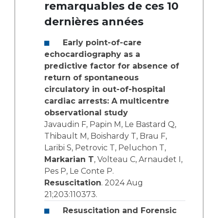
remarquables de ces 10
dernières années
Early point-of-care
echocardiography as a
predictive factor for absence of
return of spontaneous
circulatory in out-of-hospital
cardiac arrests: A multicentre
observational study
Javaudin F, Papin M, Le Bastard Q,
Thibault M, Boishardy T, Brau F,
Laribi S, Petrovic T, Peluchon T,
Markarian T
, Volteau C, Arnaudet I,
Pes P, Le Conte P.
Resuscitation
. 2024 Aug
21;203:110373.
Resuscitation and Forensic