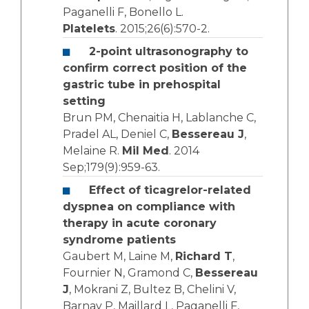
Paganelli F, Bonello L.
Platelets
. 2015;26(6):570-2.
2-point ultrasonography to
confirm correct position of the
gastric tube in prehospital
setting
Brun PM, Chenaitia H, Lablanche C,
Pradel AL, Deniel C,
Bessereau J
,
Melaine R.
Mil Med
. 2014
Sep;179(9):959-63.
Effect of ticagrelor-related
dyspnea on compliance with
therapy in acute coronary
syndrome patients
Gaubert M, Laine M,
Richard T
,
Fournier N, Gramond C,
Bessereau
J
, Mokrani Z, Bultez B, Chelini V,
Barnay P, Maillard L, Paganelli F,