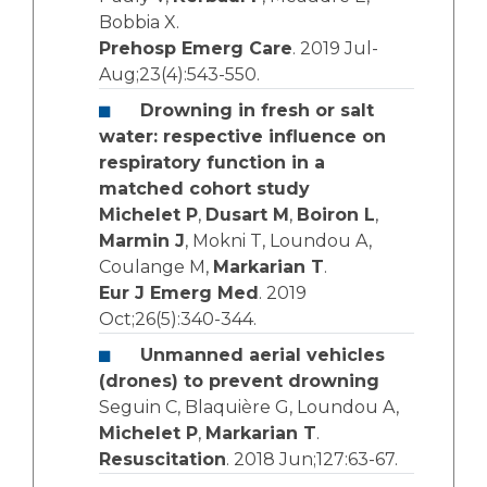
Bobbia X.
Prehosp Emerg Care
. 2019 Jul-
Aug;23(4):543-550.
Drowning in fresh or salt
water: respective influence on
respiratory function in a
matched cohort study
Michelet P
,
Dusart M
,
Boiron L
,
Marmin J
, Mokni T, Loundou A,
Coulange M,
Markarian T
.
Eur J Emerg Med
. 2019
Oct;26(5):340-344.
Unmanned aerial vehicles
(drones) to prevent drowning
Seguin C, Blaquière G, Loundou A,
Michelet P
,
Markarian T
.
Resuscitation
. 2018 Jun;127:63-67.