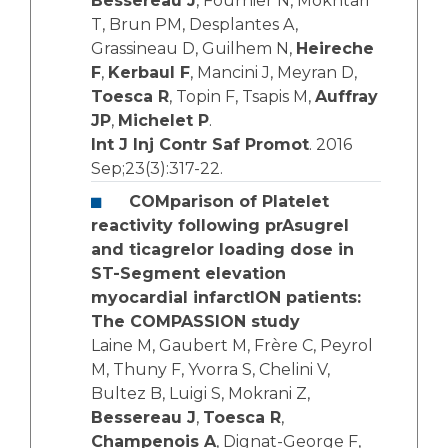
Bessereau J
, Fournier N, Mokhtari
T, Brun PM, Desplantes A,
Grassineau D, Guilhem N,
Heireche
F
,
Kerbaul F
, Mancini J, Meyran D,
Toesca R
, Topin F, Tsapis M,
Auffray
JP
,
Michelet P
.
Int J Inj Contr Saf Promot
. 2016
Sep;23(3):317-22.
COMparison of Platelet
reactivity following prAsugrel
and ticagrelor loading dose in
ST-Segment elevation
myocardial infarctION patients:
The COMPASSION study
Laine M, Gaubert M, Frère C, Peyrol
M, Thuny F, Yvorra S, Chelini V,
Bultez B, Luigi S, Mokrani Z,
Bessereau J
,
Toesca R
,
Champenois A
, Dignat-George F,