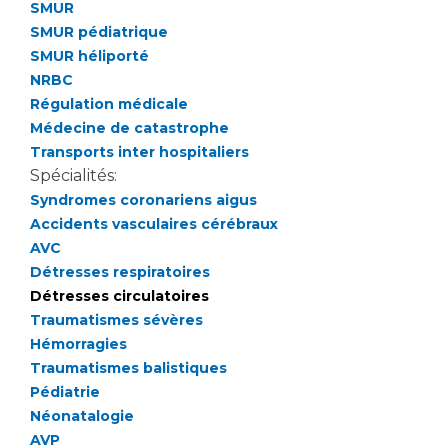
Les structures de recherche
Salon des familles
SMUR
SMUR pédiatrique
Transports sanitaires
SMUR héliporté
Vos droits, vos devoirs
Écoles et Instituts de Formation
NRBC
Régulation médicale
Médecine de catastrophe
Handicap
Transports inter hospitaliers
Plateforme des internes
Spécialités:
Handi 13
Syndromes coronariens aigus
Pôle Médecine Physique et Réadaptation
Accidents vasculaires cérébraux
Professionnels de santé
Accueil sourds et malentendants
AVC
Détresses respiratoires
Charte Romain Jacob
Adresser un patient
Détresses circulatoires
Mouvement Parcours Handicap 13
Réseaux de soins
Traumatismes sévères
Adresser un examen au Laboratoire de Biologie
Hémorragies
Médicale
Traumatismes balistiques
Activité physique
Radiologie / Imagerie
Pédiatrie
Néonatalogie
Cancérologie
AVP