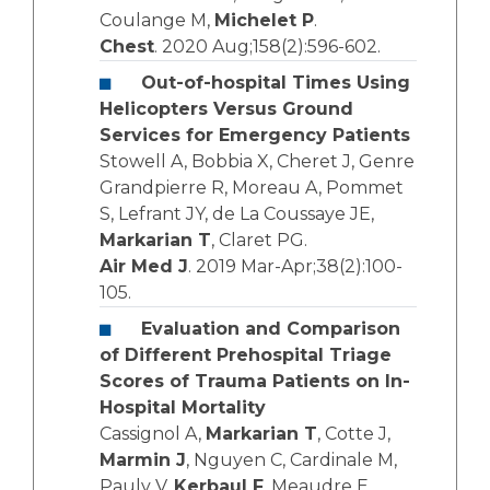
Coulange M,
Michelet P
.
Chest
. 2020 Aug;158(2):596-602.
Out-of-hospital Times Using
Helicopters Versus Ground
Services for Emergency Patients
Stowell A, Bobbia X, Cheret J, Genre
Grandpierre R, Moreau A, Pommet
S, Lefrant JY, de La Coussaye JE,
Markarian T
, Claret PG.
Air Med J
. 2019 Mar-Apr;38(2):100-
105.
Evaluation and Comparison
of Different Prehospital Triage
Scores of Trauma Patients on In-
Hospital Mortality
Cassignol A,
Markarian T
, Cotte J,
Marmin J
, Nguyen C, Cardinale M,
Pauly V,
Kerbaul F
, Meaudre E,