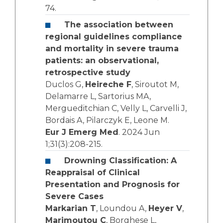
74.
The association between
regional guidelines compliance
and mortality in severe trauma
patients: an observational,
retrospective study
Duclos G,
Heireche F
, Siroutot M,
Delamarre L, Sartorius MA,
Mergueditchian C, Velly L, Carvelli J,
Bordais A, Pilarczyk E, Leone M.
Eur J Emerg Med
. 2024 Jun
1;31(3):208-215.
Drowning Classification: A
Reappraisal of Clinical
Presentation and Prognosis for
Severe Cases
Markarian T
, Loundou A,
Heyer V
,
Marimoutou C
, Borghese L,