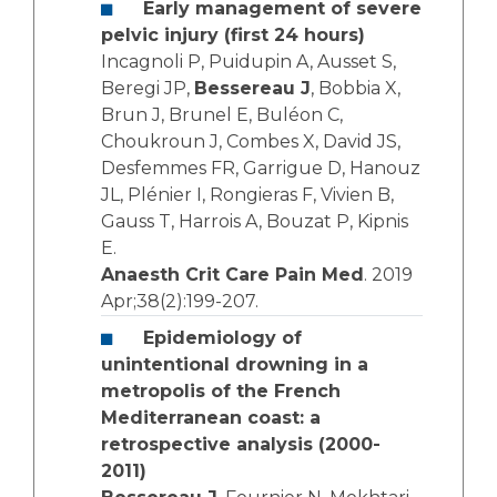
Early management of severe
pelvic injury (first 24 hours)
Incagnoli P, Puidupin A, Ausset S,
Beregi JP,
Bessereau J
, Bobbia X,
Brun J, Brunel E, Buléon C,
Choukroun J, Combes X, David JS,
Desfemmes FR, Garrigue D, Hanouz
JL, Plénier I, Rongieras F, Vivien B,
Gauss T, Harrois A, Bouzat P, Kipnis
E.
Anaesth Crit Care Pain Med
. 2019
Apr;38(2):199-207.
Epidemiology of
unintentional drowning in a
metropolis of the French
Mediterranean coast: a
retrospective analysis (2000-
2011)