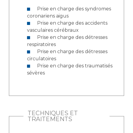
Liste des marchés conclus
Prise en charge des syndromes
Documents utiles
coronariens aigus
Qualité
Prise en charge des accidents
vasculaires cérébraux
Nos indicateurs qualité et de sécurité des soins
Prise en charge des détresses
respiratoires
Prise en charge des détresses
circulatoires
Protection des données
Prise en charge des traumatisés
sévères
Sécurité
Les recherches en santé à l’AP-HM
TECHNIQUES ET
TRAITEMENTS
Lieu de santé sans tabac