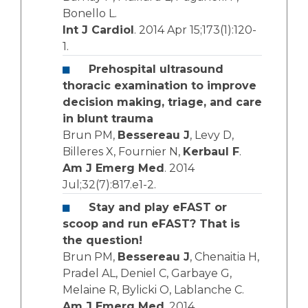
Bonello L.
Int J Cardiol
. 2014 Apr 15;173(1):120-
1.
Prehospital ultrasound
thoracic examination to improve
decision making, triage, and care
in blunt trauma
Brun PM,
Bessereau J
, Levy D,
Billeres X, Fournier N,
Kerbaul F
.
Am J Emerg Med
. 2014
Jul;32(7):817.e1-2.
Stay and play eFAST or
scoop and run eFAST? That is
the question!
Brun PM,
Bessereau J
, Chenaitia H,
Pradel AL, Deniel C, Garbaye G,
Melaine R, Bylicki O, Lablanche C.
Am J Emerg Med
. 2014