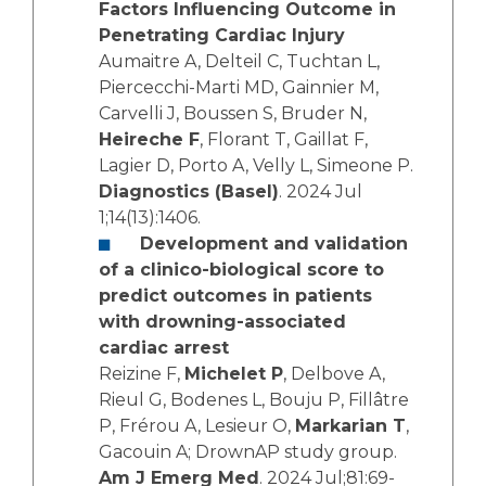
Factors Influencing Outcome in
Penetrating Cardiac Injury
Aumaitre A, Delteil C, Tuchtan L,
Piercecchi-Marti MD, Gainnier M,
Carvelli J, Boussen S, Bruder N,
Heireche F
, Florant T, Gaillat F,
Lagier D, Porto A, Velly L, Simeone P.
Diagnostics (Basel)
. 2024 Jul
1;14(13):1406.
Development and validation
of a clinico-biological score to
predict outcomes in patients
with drowning-associated
cardiac arrest
Reizine F,
Michelet P
, Delbove A,
Rieul G, Bodenes L, Bouju P, Fillâtre
P, Frérou A, Lesieur O,
Markarian T
,
Gacouin A; DrownAP study group.
Am J Emerg Med
. 2024 Jul;81:69-