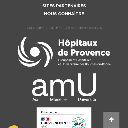
SITES PARTENAIRES
NOUS CONNAÎTRE
Copyright (c) AP-HM 2015 tous droits reservés
L’Assistance publique Hôpitaux de Marseille
utilise des cookies dont le dépôt est soumis
à votre consentement afin de mesurer
l’audience du site. Nous conservons votre choix pendant 6 mois. Vous
pouvez changer d’avis à tout moment via notre icône disponible en
bas à gauche de toutes les pages du site internet. Pour en savoir plus
sur la gestion, consulter notre Politique de protection de données. Ce
texte pourra être amené à évoluer en fonction des cookies du site
internet.
Lire la politique de confidentialité
Consentements certifiés par