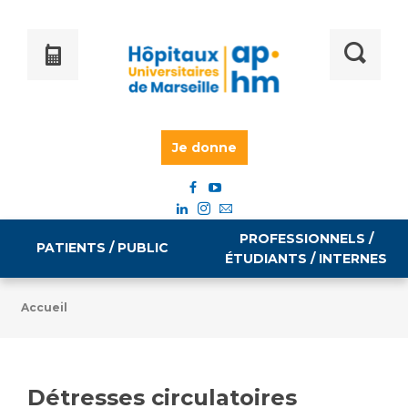
Je donne
PROFESSIONNELS /
PATIENTS / PUBLIC
ÉTUDIANTS / INTERNES
Accueil
Informations pratiques
Égalité professionnelle
Accès à votre dossier médical
Détresses circulatoires
Emploi / formation
Tarifs