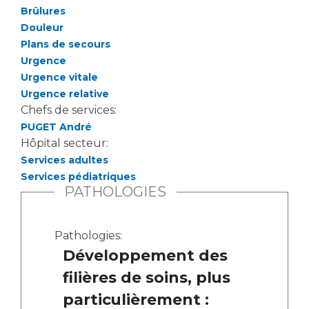
Les pôles d'activité médicale
Cancer
Brûlures
Anatomie et Cytologie Pathologiques
Douleur
Adresser un examen au Laboratoire d'Infectiologie
Plans de secours
Médecine nucléaire
Centres de référence Maladies Rares
Urgence
Plateforme d'Expertise Maladies Rares
Urgence vitale
Urgence relative
Maladies rares
Chefs de services:
PUGET André
Presse / Multimédia
Hôpital secteur:
Services adultes
Maternité Hôpital Nord
Communiqués de presse
Services pédiatriques
Dossiers de presse
PATHOLOGIES
Médiathèque
Vos représentants
Pathologies:
Développement des
Fournisseurs
La Commission Des Usagers (CDU)
filières de soins, plus
Les Comités Locaux des Usagers
Rôles et missions
particulièrement :
Le projet des usagers