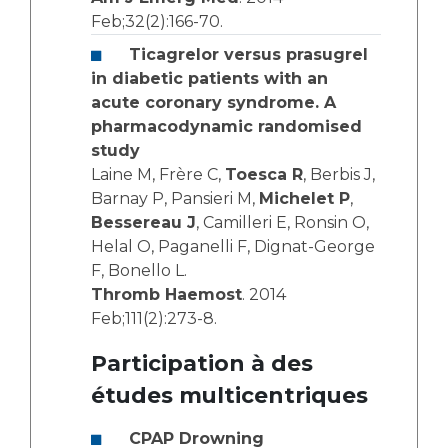
Feb;32(2):166-70.
Ticagrelor versus prasugrel
in diabetic patients with an
acute coronary syndrome. A
pharmacodynamic randomised
study
Laine M, Frère C,
Toesca R
, Berbis J,
Barnay P, Pansieri M,
Michelet P
,
Bessereau J
, Camilleri E, Ronsin O,
Helal O, Paganelli F, Dignat-George
F, Bonello L.
Thromb Haemost
. 2014
Feb;111(2):273-8.
Participation à des
études multicentriques
CPAP Drowning