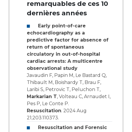
remarquables de ces 10
dernières années
Early point-of-care
echocardiography as a
predictive factor for absence of
return of spontaneous
circulatory in out-of-hospital
cardiac arrests: A multicentre
observational study
Javaudin F, Papin M, Le Bastard Q,
Thibault M, Boishardy T, Brau F,
Laribi S, Petrovic T, Peluchon T,
Markarian T
, Volteau C, Arnaudet I,
Pes P, Le Conte P.
Resuscitation
. 2024 Aug
21;203:110373.
Resuscitation and Forensic