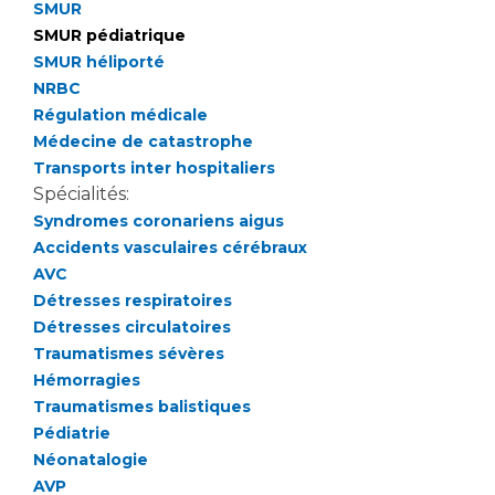
Les structures de recherche
Salon des familles
SMUR
SMUR pédiatrique
Transports sanitaires
SMUR héliporté
Vos droits, vos devoirs
Écoles et Instituts de Formation
NRBC
Régulation médicale
Médecine de catastrophe
Handicap
Transports inter hospitaliers
Plateforme des internes
Spécialités:
Handi 13
Syndromes coronariens aigus
Pôle Médecine Physique et Réadaptation
Accidents vasculaires cérébraux
Professionnels de santé
Accueil sourds et malentendants
AVC
Détresses respiratoires
Charte Romain Jacob
Adresser un patient
Détresses circulatoires
Mouvement Parcours Handicap 13
Réseaux de soins
Traumatismes sévères
Adresser un examen au Laboratoire de Biologie
Hémorragies
Médicale
Traumatismes balistiques
Activité physique
Radiologie / Imagerie
Pédiatrie
Néonatalogie
Cancérologie
AVP