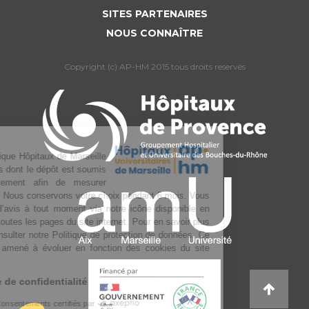
SITES PARTENAIRES
NOUS CONNAÎTRE
Copyright (c) AP-HM 2015 tous droits reservés
L’Assistance publique Hôpitaux de Marseille
utilise des cookies dont le dépôt est soumis
à votre consentement afin de mesurer
l’audience du site. Nous conservons votre choix pendant 6 mois. Vous
pouvez changer d’avis à tout moment via notre icône disponible en
bas à gauche de toutes les pages du site internet. Pour en savoir plus
sur la gestion, consulter notre Politique de protection de données. Ce
texte pourra être amené à évoluer en fonction des cookies du site
internet.
Lire la politique de confidentialité
Consentements certifiés par