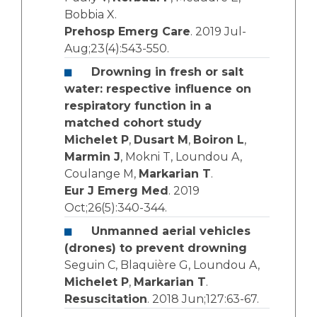
Bobbia X.
Prehosp Emerg Care
. 2019 Jul-
Aug;23(4):543-550.
Drowning in fresh or salt
water: respective influence on
respiratory function in a
matched cohort study
Michelet P
,
Dusart M
,
Boiron L
,
Marmin J
, Mokni T, Loundou A,
Coulange M,
Markarian T
.
Eur J Emerg Med
. 2019
Oct;26(5):340-344.
Unmanned aerial vehicles
(drones) to prevent drowning
Seguin C, Blaquière G, Loundou A,
Michelet P
,
Markarian T
.
Resuscitation
. 2018 Jun;127:63-67.