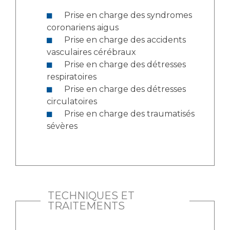
Liste des marchés conclus
Prise en charge des syndromes
Documents utiles
coronariens aigus
Qualité
Prise en charge des accidents
vasculaires cérébraux
Nos indicateurs qualité et de sécurité des soins
Prise en charge des détresses
respiratoires
Prise en charge des détresses
circulatoires
Protection des données
Prise en charge des traumatisés
sévères
Sécurité
Les recherches en santé à l’AP-HM
TECHNIQUES ET
TRAITEMENTS
Lieu de santé sans tabac