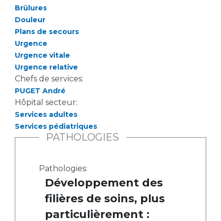
Les pôles d'activité médicale
Cancer
Brûlures
Anatomie et Cytologie Pathologiques
Douleur
Adresser un examen au Laboratoire d'Infectiologie
Plans de secours
Médecine nucléaire
Centres de référence Maladies Rares
Urgence
Plateforme d'Expertise Maladies Rares
Urgence vitale
Urgence relative
Maladies rares
Chefs de services:
PUGET André
Presse / Multimédia
Hôpital secteur:
Services adultes
Maternité Hôpital Nord
Communiqués de presse
Services pédiatriques
Dossiers de presse
PATHOLOGIES
Médiathèque
Vos représentants
Pathologies:
Développement des
Fournisseurs
La Commission Des Usagers (CDU)
filières de soins, plus
Les Comités Locaux des Usagers
Rôles et missions
particulièrement :
Le projet des usagers