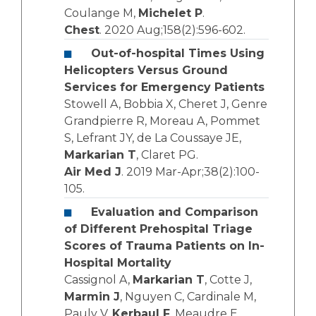
Coulange M,
Michelet P
.
Chest
. 2020 Aug;158(2):596-602.
Out-of-hospital Times Using
Helicopters Versus Ground
Services for Emergency Patients
Stowell A, Bobbia X, Cheret J, Genre
Grandpierre R, Moreau A, Pommet
S, Lefrant JY, de La Coussaye JE,
Markarian T
, Claret PG.
Air Med J
. 2019 Mar-Apr;38(2):100-
105.
Evaluation and Comparison
of Different Prehospital Triage
Scores of Trauma Patients on In-
Hospital Mortality
Cassignol A,
Markarian T
, Cotte J,
Marmin J
, Nguyen C, Cardinale M,
Pauly V,
Kerbaul F
, Meaudre E,