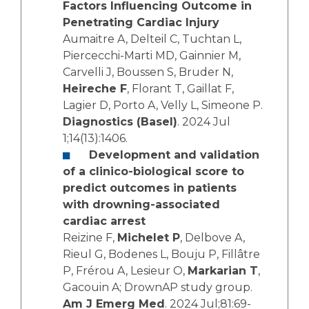
Factors Influencing Outcome in
Penetrating Cardiac Injury
Aumaitre A, Delteil C, Tuchtan L,
Piercecchi-Marti MD, Gainnier M,
Carvelli J, Boussen S, Bruder N,
Heireche F
, Florant T, Gaillat F,
Lagier D, Porto A, Velly L, Simeone P.
Diagnostics (Basel)
. 2024 Jul
1;14(13):1406.
Development and validation
of a clinico-biological score to
predict outcomes in patients
with drowning-associated
cardiac arrest
Reizine F,
Michelet P
, Delbove A,
Rieul G, Bodenes L, Bouju P, Fillâtre
P, Frérou A, Lesieur O,
Markarian T
,
Gacouin A; DrownAP study group.
Am J Emerg Med
. 2024 Jul;81:69-