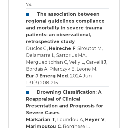
74.
The association between
regional guidelines compliance
and mortality in severe trauma
patients: an observational,
retrospective study
Duclos G,
Heireche F
, Siroutot M,
Delamarre L, Sartorius MA,
Mergueditchian C, Velly L, Carvelli J,
Bordais A, Pilarczyk E, Leone M.
Eur J Emerg Med
. 2024 Jun
1;31(3):208-215.
Drowning Classification: A
Reappraisal of Clinical
Presentation and Prognosis for
Severe Cases
Markarian T
, Loundou A,
Heyer V
,
Marimoutou C
, Borghese L,