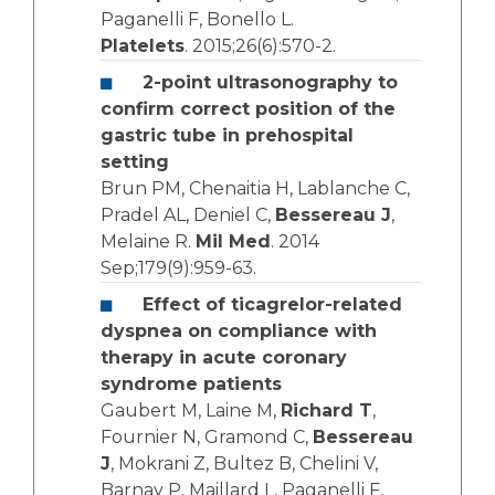
Paganelli F, Bonello L.
Platelets
. 2015;26(6):570-2.
2-point ultrasonography to
confirm correct position of the
gastric tube in prehospital
setting
Brun PM, Chenaitia H, Lablanche C,
Pradel AL, Deniel C,
Bessereau J
,
Melaine R.
Mil Med
. 2014
Sep;179(9):959-63.
Effect of ticagrelor-related
dyspnea on compliance with
therapy in acute coronary
syndrome patients
Gaubert M, Laine M,
Richard T
,
Fournier N, Gramond C,
Bessereau
J
, Mokrani Z, Bultez B, Chelini V,
Barnay P, Maillard L, Paganelli F,