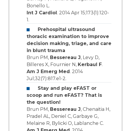
Bonello L.
Int J Cardiol
. 2014 Apr 15;173(1):120-
1.
Prehospital ultrasound
thoracic examination to improve
decision making, triage, and care
in blunt trauma
Brun PM,
Bessereau J
, Levy D,
Billeres X, Fournier N,
Kerbaul F
.
Am J Emerg Med
. 2014
Jul;32(7):817.e1-2.
Stay and play eFAST or
scoop and run eFAST? That is
the question!
Brun PM,
Bessereau J
, Chenaitia H,
Pradel AL, Deniel C, Garbaye G,
Melaine R, Bylicki O, Lablanche C.
Am J Emerg Med
. 2014