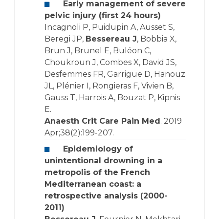
Early management of severe
pelvic injury (first 24 hours)
Incagnoli P, Puidupin A, Ausset S,
Beregi JP,
Bessereau J
, Bobbia X,
Brun J, Brunel E, Buléon C,
Choukroun J, Combes X, David JS,
Desfemmes FR, Garrigue D, Hanouz
JL, Plénier I, Rongieras F, Vivien B,
Gauss T, Harrois A, Bouzat P, Kipnis
E.
Anaesth Crit Care Pain Med
. 2019
Apr;38(2):199-207.
Epidemiology of
unintentional drowning in a
metropolis of the French
Mediterranean coast: a
retrospective analysis (2000-
2011)