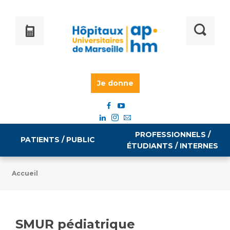
Je donne
PROFESSIONNELS /
PATIENTS / PUBLIC
ÉTUDIANTS / INTERNES
Accueil
Informations pratiques
Égalité professionnelle
Accès à votre dossier médical
SMUR pédiatrique
Emploi / formation
Tarifs