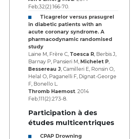
Feb;32(2):166-70.
Ticagrelor versus prasugrel
in diabetic patients with an
acute coronary syndrome. A
pharmacodynamic randomised
study
Laine M, Frère C,
Toesca R
, Berbis J,
Barnay P, Pansieri M,
Michelet P
,
Bessereau J
, Camilleri E, Ronsin O,
Helal O, Paganelli F, Dignat-George
F, Bonello L.
Thromb Haemost
. 2014
Feb;111(2):273-8.
Participation à des
études multicentriques
CPAP Drowning