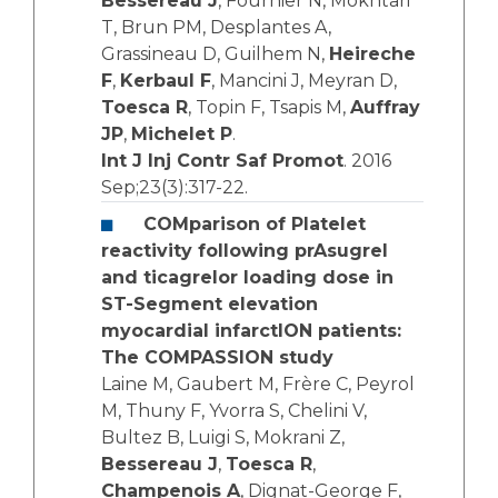
Bessereau J
, Fournier N, Mokhtari
T, Brun PM, Desplantes A,
Grassineau D, Guilhem N,
Heireche
F
,
Kerbaul F
, Mancini J, Meyran D,
Toesca R
, Topin F, Tsapis M,
Auffray
JP
,
Michelet P
.
Int J Inj Contr Saf Promot
. 2016
Sep;23(3):317-22.
COMparison of Platelet
reactivity following prAsugrel
and ticagrelor loading dose in
ST-Segment elevation
myocardial infarctION patients:
The COMPASSION study
Laine M, Gaubert M, Frère C, Peyrol
M, Thuny F, Yvorra S, Chelini V,
Bultez B, Luigi S, Mokrani Z,
Bessereau J
,
Toesca R
,
Champenois A
, Dignat-George F,