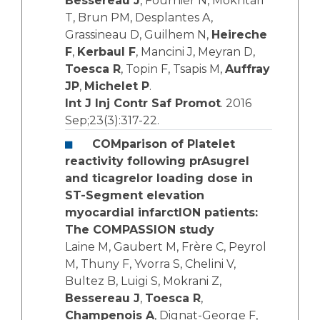
Bessereau J
, Fournier N, Mokhtari
T, Brun PM, Desplantes A,
Grassineau D, Guilhem N,
Heireche
F
,
Kerbaul F
, Mancini J, Meyran D,
Toesca R
, Topin F, Tsapis M,
Auffray
JP
,
Michelet P
.
Int J Inj Contr Saf Promot
. 2016
Sep;23(3):317-22.
COMparison of Platelet
reactivity following prAsugrel
and ticagrelor loading dose in
ST-Segment elevation
myocardial infarctION patients:
The COMPASSION study
Laine M, Gaubert M, Frère C, Peyrol
M, Thuny F, Yvorra S, Chelini V,
Bultez B, Luigi S, Mokrani Z,
Bessereau J
,
Toesca R
,
Champenois A
, Dignat-George F,