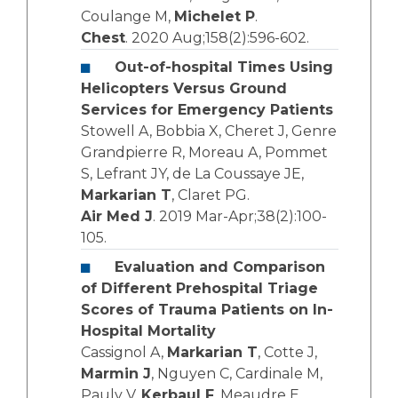
Coulange M,
Michelet P
.
Chest
. 2020 Aug;158(2):596-602.
Out-of-hospital Times Using
Helicopters Versus Ground
Services for Emergency Patients
Stowell A, Bobbia X, Cheret J, Genre
Grandpierre R, Moreau A, Pommet
S, Lefrant JY, de La Coussaye JE,
Markarian T
, Claret PG.
Air Med J
. 2019 Mar-Apr;38(2):100-
105.
Evaluation and Comparison
of Different Prehospital Triage
Scores of Trauma Patients on In-
Hospital Mortality
Cassignol A,
Markarian T
, Cotte J,
Marmin J
, Nguyen C, Cardinale M,
Pauly V,
Kerbaul F
, Meaudre E,