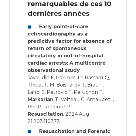
remarquables de ces 10
dernières années
Early point-of-care
echocardiography as a
predictive factor for absence of
return of spontaneous
circulatory in out-of-hospital
cardiac arrests: A multicentre
observational study
Javaudin F, Papin M, Le Bastard Q,
Thibault M, Boishardy T, Brau F,
Laribi S, Petrovic T, Peluchon T,
Markarian T
, Volteau C, Arnaudet I,
Pes P, Le Conte P.
Resuscitation
. 2024 Aug
21;203:110373.
Resuscitation and Forensic