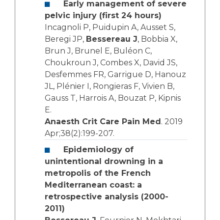
Early management of severe
pelvic injury (first 24 hours)
Incagnoli P, Puidupin A, Ausset S,
Beregi JP,
Bessereau J
, Bobbia X,
Brun J, Brunel E, Buléon C,
Choukroun J, Combes X, David JS,
Desfemmes FR, Garrigue D, Hanouz
JL, Plénier I, Rongieras F, Vivien B,
Gauss T, Harrois A, Bouzat P, Kipnis
E.
Anaesth Crit Care Pain Med
. 2019
Apr;38(2):199-207.
Epidemiology of
unintentional drowning in a
metropolis of the French
Mediterranean coast: a
retrospective analysis (2000-
2011)