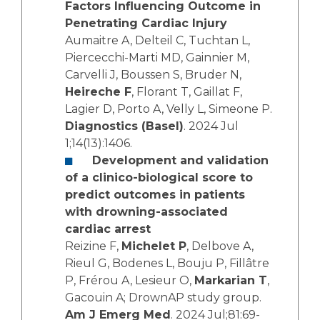
Factors Influencing Outcome in
Penetrating Cardiac Injury
Aumaitre A, Delteil C, Tuchtan L,
Piercecchi-Marti MD, Gainnier M,
Carvelli J, Boussen S, Bruder N,
Heireche F
, Florant T, Gaillat F,
Lagier D, Porto A, Velly L, Simeone P.
Diagnostics (Basel)
. 2024 Jul
1;14(13):1406.
Development and validation
of a clinico-biological score to
predict outcomes in patients
with drowning-associated
cardiac arrest
Reizine F,
Michelet P
, Delbove A,
Rieul G, Bodenes L, Bouju P, Fillâtre
P, Frérou A, Lesieur O,
Markarian T
,
Gacouin A; DrownAP study group.
Am J Emerg Med
. 2024 Jul;81:69-