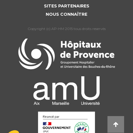
SITES PARTENAIRES
NOUS CONNAÎTRE
Copyright (c) AP-HM 2015 tous droits reservés
L’Assistance publique Hôpitaux de Marseille
utilise des cookies dont le dépôt est soumis
à votre consentement afin de mesurer
l’audience du site. Nous conservons votre choix pendant 6 mois. Vous
pouvez changer d’avis à tout moment via notre icône disponible en
bas à gauche de toutes les pages du site internet. Pour en savoir plus
sur la gestion, consulter notre Politique de protection de données. Ce
texte pourra être amené à évoluer en fonction des cookies du site
internet.
Lire la politique de confidentialité
Consentements certifiés par