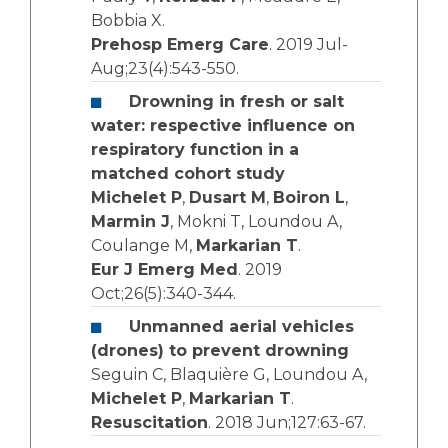
Bobbia X.
Prehosp Emerg Care
. 2019 Jul-
Aug;23(4):543-550.
Drowning in fresh or salt
water: respective influence on
respiratory function in a
matched cohort study
Michelet P
,
Dusart M
,
Boiron L
,
Marmin J
, Mokni T, Loundou A,
Coulange M,
Markarian T
.
Eur J Emerg Med
. 2019
Oct;26(5):340-344.
Unmanned aerial vehicles
(drones) to prevent drowning
Seguin C, Blaquière G, Loundou A,
Michelet P
,
Markarian T
.
Resuscitation
. 2018 Jun;127:63-67.