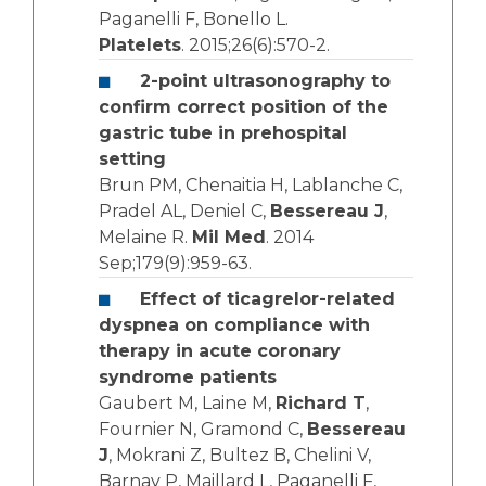
Paganelli F, Bonello L.
Platelets
. 2015;26(6):570-2.
2-point ultrasonography to
confirm correct position of the
gastric tube in prehospital
setting
Brun PM, Chenaitia H, Lablanche C,
Pradel AL, Deniel C,
Bessereau J
,
Melaine R.
Mil Med
. 2014
Sep;179(9):959-63.
Effect of ticagrelor-related
dyspnea on compliance with
therapy in acute coronary
syndrome patients
Gaubert M, Laine M,
Richard T
,
Fournier N, Gramond C,
Bessereau
J
, Mokrani Z, Bultez B, Chelini V,
Barnay P, Maillard L, Paganelli F,