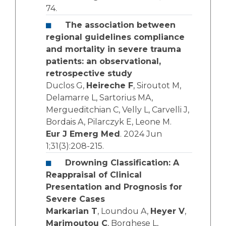
74.
The association between
regional guidelines compliance
and mortality in severe trauma
patients: an observational,
retrospective study
Duclos G,
Heireche F
, Siroutot M,
Delamarre L, Sartorius MA,
Mergueditchian C, Velly L, Carvelli J,
Bordais A, Pilarczyk E, Leone M.
Eur J Emerg Med
. 2024 Jun
1;31(3):208-215.
Drowning Classification: A
Reappraisal of Clinical
Presentation and Prognosis for
Severe Cases
Markarian T
, Loundou A,
Heyer V
,
Marimoutou C
, Borghese L,