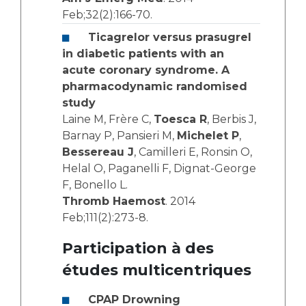
Feb;32(2):166-70.
Ticagrelor versus prasugrel
in diabetic patients with an
acute coronary syndrome. A
pharmacodynamic randomised
study
Laine M, Frère C,
Toesca R
, Berbis J,
Barnay P, Pansieri M,
Michelet P
,
Bessereau J
, Camilleri E, Ronsin O,
Helal O, Paganelli F, Dignat-George
F, Bonello L.
Thromb Haemost
. 2014
Feb;111(2):273-8.
Participation à des
études multicentriques
CPAP Drowning