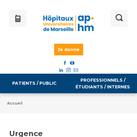
Je donne
PROFESSIONNELS /
PATIENTS / PUBLIC
ÉTUDIANTS / INTERNES
Accueil
Informations pratiques
Égalité professionnelle
Accès à votre dossier médical
Urgence
Emploi / formation
Tarifs