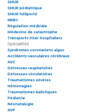
Les structures de recherche
Salon des familles
SMUR
SMUR pédiatrique
Transports sanitaires
SMUR héliporté
Vos droits, vos devoirs
Écoles et Instituts de Formation
NRBC
Régulation médicale
Médecine de catastrophe
Handicap
Transports inter hospitaliers
Plateforme des internes
Spécialités:
Handi 13
Syndromes coronariens aigus
Pôle Médecine Physique et Réadaptation
Accidents vasculaires cérébraux
Professionnels de santé
Accueil sourds et malentendants
AVC
Détresses respiratoires
Charte Romain Jacob
Adresser un patient
Détresses circulatoires
Mouvement Parcours Handicap 13
Réseaux de soins
Traumatismes sévères
Adresser un examen au Laboratoire de Biologie
Hémorragies
Médicale
Traumatismes balistiques
Activité physique
Radiologie / Imagerie
Pédiatrie
Néonatalogie
Cancérologie
AVP