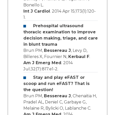
Bonello L.
Int J Cardiol
. 2014 Apr 15;173(1):120-
1.
Prehospital ultrasound
thoracic examination to improve
decision making, triage, and care
in blunt trauma
Brun PM,
Bessereau J
, Levy D,
Billeres X, Fournier N,
Kerbaul F
.
Am J Emerg Med
. 2014
Jul;32(7):817.e1-2.
Stay and play eFAST or
scoop and run eFAST? That is
the question!
Brun PM,
Bessereau J
, Chenaitia H,
Pradel AL, Deniel C, Garbaye G,
Melaine R, Bylicki O, Lablanche C.
Am J Emerg Med
. 2014