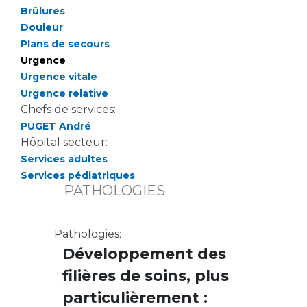
Les pôles d'activité médicale
Cancer
Brûlures
Anatomie et Cytologie Pathologiques
Douleur
Adresser un examen au Laboratoire d'Infectiologie
Plans de secours
Médecine nucléaire
Centres de référence Maladies Rares
Urgence
Plateforme d'Expertise Maladies Rares
Urgence vitale
Urgence relative
Maladies rares
Chefs de services:
PUGET André
Presse / Multimédia
Hôpital secteur:
Services adultes
Maternité Hôpital Nord
Communiqués de presse
Services pédiatriques
Dossiers de presse
PATHOLOGIES
Médiathèque
Vos représentants
Pathologies:
Développement des
Fournisseurs
La Commission Des Usagers (CDU)
filières de soins, plus
Les Comités Locaux des Usagers
Rôles et missions
particulièrement :
Le projet des usagers