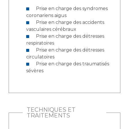
Liste des marchés conclus
Prise en charge des syndromes
Documents utiles
coronariens aigus
Qualité
Prise en charge des accidents
vasculaires cérébraux
Nos indicateurs qualité et de sécurité des soins
Prise en charge des détresses
respiratoires
Prise en charge des détresses
circulatoires
Protection des données
Prise en charge des traumatisés
sévères
Sécurité
Les recherches en santé à l’AP-HM
TECHNIQUES ET
TRAITEMENTS
Lieu de santé sans tabac