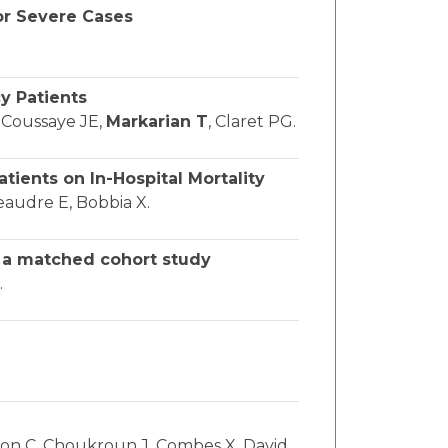
for Severe Cases
y Patients
a Coussaye JE,
Markarian T
, Claret PG.
tients on In-Hospital Mortality
eaudre E, Bobbia X.
in a matched cohort study
.
léon C, Choukroun J, Combes X, David