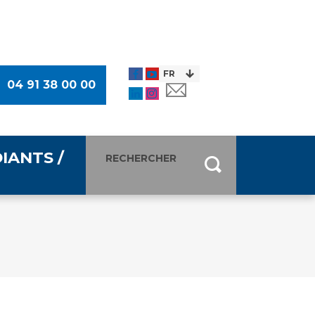
04 91 38 00 00
IANTS /
entants
ultimédia
 Des Usagers (CDU)
de presse
ocaux des Usagers
esse
usagers