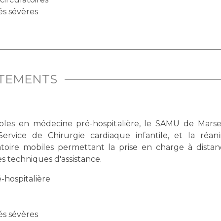
és sévères
ITEMENTS
 en médecine pré-hospitalière, le SAMU de Marseille a développ
gie cardiaque infantile, et la réanimation respiratoire, des techniques
rise en charge à distance de patients en détresse et leur
transfert après mise en place de ces techniques d'assistance.
-hospitalière
és sévères