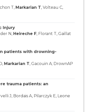
uchon T,
Markarian T
, Volteau C,
 Injury
uder N,
Heireche F
, Florant T, Gaillat
in patients with drowning-
 O,
Markarian T
, Gacouin A; DrownAP
re trauma patients: an
elli J, Bordais A, Pilarczyk E, Leone