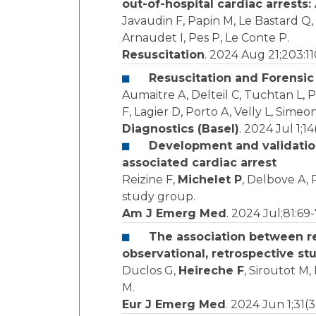
out-of-hospital cardiac arrests
Javaudin F, Papin M, Le Bastard Q, 
Arnaudet I, Pes P, Le Conte P.
Resuscitation
. 2024 Aug 21;203:1
Resuscitation and Forensic
Aumaitre A, Delteil C, Tuchtan L, P
F, Lagier D, Porto A, Velly L, Simeo
Diagnostics (Basel)
. 2024 Jul 1;14
Development and validation
associated cardiac arrest
Reizine F,
Michelet P
, Delbove A, 
study group.
Am J Emerg Med
. 2024 Jul;81:69-
The association between re
observational, retrospective st
Duclos G,
Heireche F
, Siroutot M,
M.
Eur J Emerg Med
. 2024 Jun 1;31(3