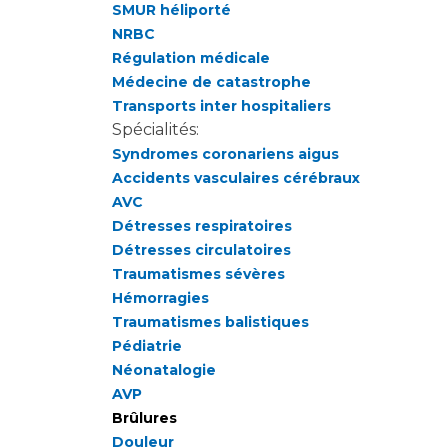
Laïcité et cultes
SMUR héliporté
Les structures de recherche
Les associations
NRBC
Régulation médicale
Livret d'accueil
Médecine de catastrophe
Salon des familles
Transports inter hospitaliers
Transports sanitaires
Spécialités:
Vos droits, vos devoirs
Syndromes coronariens aigus
Accidents vasculaires cérébraux
AVC
Détresses respiratoires
Détresses circulatoires
Traumatismes sévères
Hémorragies
Traumatismes balistiques
Pédiatrie
Néonatalogie
AVP
Brûlures
Douleur