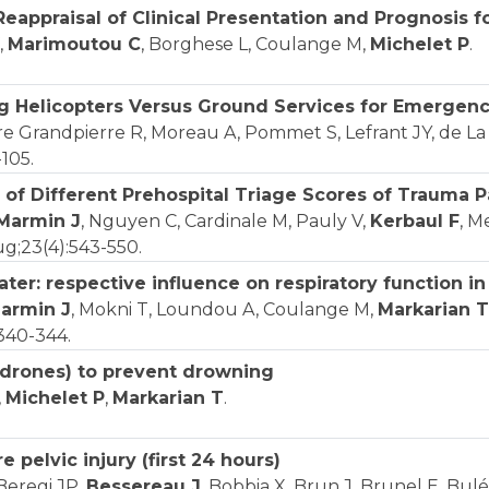
Reappraisal of Clinical Presentation and Prognosis 
,
Marimoutou C
, Borghese L, Coulange M,
Michelet P
.
g Helicopters Versus Ground Services for Emergenc
nre Grandpierre R, Moreau A, Pommet S, Lefrant JY, de L
105.
of Different Prehospital Triage Scores of Trauma Pa
Marmin J
, Nguyen C, Cardinale M, Pauly V,
Kerbaul F
, M
ug;23(4):543-550.
ater: respective influence on respiratory function 
armin J
, Mokni T, Loundou A, Coulange M,
Markarian T
:340-344.
(drones) to prevent drowning
,
Michelet P
,
Markarian T
.
pelvic injury (first 24 hours)
 Beregi JP,
Bessereau J
, Bobbia X, Brun J, Brunel E, Bu