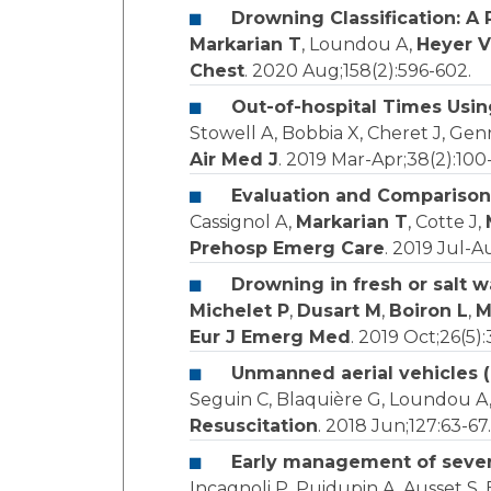
Drowning Classification: A 
Markarian T
, Loundou A,
Heyer V
Chest
. 2020 Aug;158(2):596-602.
Out-of-hospital Times Usin
Stowell A, Bobbia X, Cheret J, Ge
Air Med J
. 2019 Mar-Apr;38(2):100-
Evaluation and Comparison 
Cassignol A,
Markarian T
, Cotte J,
Prehosp Emerg Care
. 2019 Jul-A
Drowning in fresh or salt w
Michelet P
,
Dusart M
,
Boiron L
,
M
Eur J Emerg Med
. 2019 Oct;26(5)
Unmanned aerial vehicles 
Seguin C, Blaquière G, Loundou A
Resuscitation
. 2018 Jun;127:63-67.
Early management of severe 
Incagnoli P, Puidupin A, Ausset S,