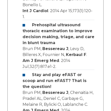
Bonello L.
Int J Cardiol
. 2014 Apr 15;173(1):120-
1.
Prehospital ultrasound
thoracic examination to improve
decision making, triage, and care
in blunt trauma
Brun PM,
Bessereau J
, Levy D,
Billeres X, Fournier N,
Kerbaul F
.
Am J Emerg Med
. 2014
Jul;32(7):817.e1-2.
Stay and play eFAST or
scoop and run eFAST? That is
the question!
Brun PM,
Bessereau J
, Chenaitia H,
Pradel AL, Deniel C, Garbaye G,
Melaine R, Bylicki O, Lablanche C.
Am J Emerg Med
. 2014