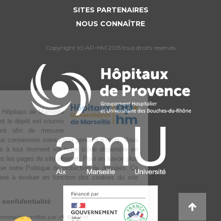
SITES PARTENAIRES
NOUS CONNAÎTRE
Copyright (c) AP-HM 2015 tous droits reservés
L’Assistance publique Hôpitaux de Marseille
utilise des cookies dont le dépôt est soumis
à votre consentement afin de mesurer
l’audience du site. Nous conservons votre choix pendant 6 mois. Vous
pouvez changer d’avis à tout moment via notre icône disponible en
bas à gauche de toutes les pages du site internet. Pour en savoir plus
sur la gestion, consulter notre Politique de protection de données. Ce
texte pourra être amené à évoluer en fonction des cookies du site
internet.
Lire la politique de confidentialité
Consentements certifiés par