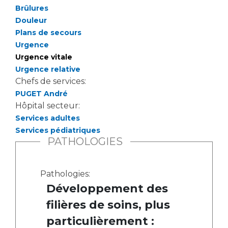
Les pôles d'activité médicale
Cancer
Brûlures
Anatomie et Cytologie Pathologiques
Douleur
Adresser un examen au Laboratoire d'Infectiologie
Plans de secours
Médecine nucléaire
Centres de référence Maladies Rares
Urgence
Plateforme d'Expertise Maladies Rares
Urgence vitale
Urgence relative
Maladies rares
Chefs de services:
PUGET André
Presse / Multimédia
Hôpital secteur:
Services adultes
Maternité Hôpital Nord
Communiqués de presse
Services pédiatriques
Dossiers de presse
PATHOLOGIES
Médiathèque
Vos représentants
Pathologies:
Développement des
Fournisseurs
La Commission Des Usagers (CDU)
filières de soins, plus
Les Comités Locaux des Usagers
Rôles et missions
particulièrement :
Le projet des usagers