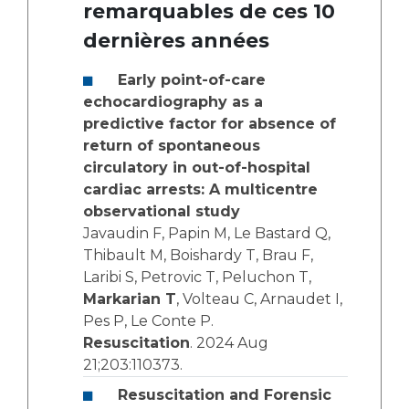
remarquables de ces 10
dernières années
Early point-of-care
echocardiography as a
predictive factor for absence of
return of spontaneous
circulatory in out-of-hospital
cardiac arrests: A multicentre
observational study
Javaudin F, Papin M, Le Bastard Q,
Thibault M, Boishardy T, Brau F,
Laribi S, Petrovic T, Peluchon T,
Markarian T
, Volteau C, Arnaudet I,
Pes P, Le Conte P.
Resuscitation
. 2024 Aug
21;203:110373.
Resuscitation and Forensic