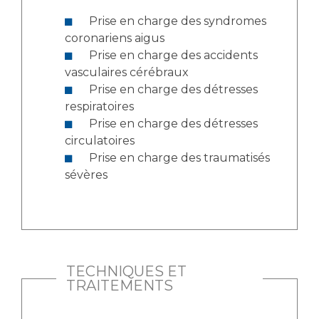
Liste des marchés conclus
Prise en charge des syndromes
Documents utiles
coronariens aigus
Qualité
Prise en charge des accidents
vasculaires cérébraux
Nos indicateurs qualité et de sécurité des soins
Prise en charge des détresses
respiratoires
Prise en charge des détresses
circulatoires
Protection des données
Prise en charge des traumatisés
sévères
Sécurité
Les recherches en santé à l’AP-HM
TECHNIQUES ET
TRAITEMENTS
Lieu de santé sans tabac