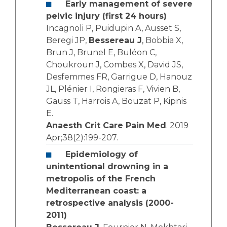
Early management of severe
pelvic injury (first 24 hours)
Incagnoli P, Puidupin A, Ausset S,
Beregi JP,
Bessereau J
, Bobbia X,
Brun J, Brunel E, Buléon C,
Choukroun J, Combes X, David JS,
Desfemmes FR, Garrigue D, Hanouz
JL, Plénier I, Rongieras F, Vivien B,
Gauss T, Harrois A, Bouzat P, Kipnis
E.
Anaesth Crit Care Pain Med
. 2019
Apr;38(2):199-207.
Epidemiology of
unintentional drowning in a
metropolis of the French
Mediterranean coast: a
retrospective analysis (2000-
2011)