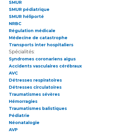
Les structures de recherche
Salon des familles
SMUR
SMUR pédiatrique
Transports sanitaires
SMUR héliporté
Vos droits, vos devoirs
Écoles et Instituts de Formation
NRBC
Régulation médicale
Médecine de catastrophe
Handicap
Transports inter hospitaliers
Plateforme des internes
Spécialités:
Handi 13
Syndromes coronariens aigus
Pôle Médecine Physique et Réadaptation
Accidents vasculaires cérébraux
Professionnels de santé
Accueil sourds et malentendants
AVC
Détresses respiratoires
Charte Romain Jacob
Adresser un patient
Détresses circulatoires
Mouvement Parcours Handicap 13
Réseaux de soins
Traumatismes sévères
Adresser un examen au Laboratoire de Biologie
Hémorragies
Médicale
Traumatismes balistiques
Activité physique
Radiologie / Imagerie
Pédiatrie
Néonatalogie
Cancérologie
AVP