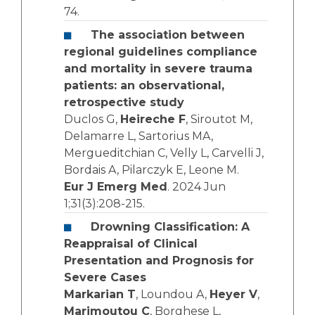
74.
The association between
regional guidelines compliance
and mortality in severe trauma
patients: an observational,
retrospective study
Duclos G,
Heireche F
, Siroutot M,
Delamarre L, Sartorius MA,
Mergueditchian C, Velly L, Carvelli J,
Bordais A, Pilarczyk E, Leone M.
Eur J Emerg Med
. 2024 Jun
1;31(3):208-215.
Drowning Classification: A
Reappraisal of Clinical
Presentation and Prognosis for
Severe Cases
Markarian T
, Loundou A,
Heyer V
,
Marimoutou C
, Borghese L,