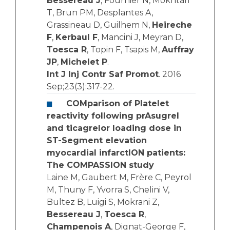
Bessereau J
, Fournier N, Mokhtari
T, Brun PM, Desplantes A,
Grassineau D, Guilhem N,
Heireche
F
,
Kerbaul F
, Mancini J, Meyran D,
Toesca R
, Topin F, Tsapis M,
Auffray
JP
,
Michelet P
.
Int J Inj Contr Saf Promot
. 2016
Sep;23(3):317-22.
COMparison of Platelet
reactivity following prAsugrel
and ticagrelor loading dose in
ST-Segment elevation
myocardial infarctION patients:
The COMPASSION study
Laine M, Gaubert M, Frère C, Peyrol
M, Thuny F, Yvorra S, Chelini V,
Bultez B, Luigi S, Mokrani Z,
Bessereau J
,
Toesca R
,
Champenois A
, Dignat-George F,