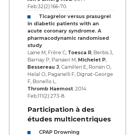
Feb;32(2):166-70.
Ticagrelor versus prasugrel
in diabetic patients with an
acute coronary syndrome. A
pharmacodynamic randomised
study
Laine M, Frère C,
Toesca R
, Berbis J,
Barnay P, Pansieri M,
Michelet P
,
Bessereau J
, Camilleri E, Ronsin O,
Helal O, Paganelli F, Dignat-George
F, Bonello L.
Thromb Haemost
. 2014
Feb;111(2):273-8.
Participation à des
études multicentriques
CPAP Drowning