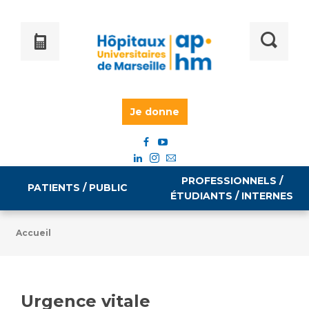
Je donne
PROFESSIONNELS /
PATIENTS / PUBLIC
ÉTUDIANTS / INTERNES
Accueil
Informations pratiques
Égalité professionnelle
Accès à votre dossier médical
Urgence vitale
Emploi / formation
Tarifs