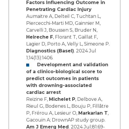
Factors Influencing Outcome in
Penetrating Cardiac Injury
Aumaitre A, Delteil C, Tuchtan L,
Piercecchi-Marti MD, Gainnier M,
Carvelli J, Boussen S, Bruder N,
Heireche F
, Florant T, Gaillat F,
Lagier D, Porto A, Velly L, Simeone P.
Diagnostics (Basel)
. 2024 Jul
1;14(13):1406.
Development and validation
of a clinico-biological score to
predict outcomes in patients
with drowning-associated
cardiac arrest
Reizine F,
Michelet P
, Delbove A,
Rieul G, Bodenes L, Bouju P, Fillâtre
P, Frérou A, Lesieur O,
Markarian T
,
Gacouin A; DrownAP study group.
Am J Emerg Med
. 2024 Jul;81:69-