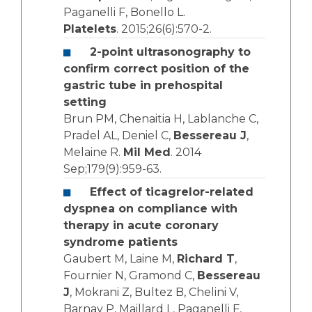
Paganelli F, Bonello L.
Platelets
. 2015;26(6):570-2.
2-point ultrasonography to
confirm correct position of the
gastric tube in prehospital
setting
Brun PM, Chenaitia H, Lablanche C,
Pradel AL, Deniel C,
Bessereau J
,
Melaine R.
Mil Med
. 2014
Sep;179(9):959-63.
Effect of ticagrelor-related
dyspnea on compliance with
therapy in acute coronary
syndrome patients
Gaubert M, Laine M,
Richard T
,
Fournier N, Gramond C,
Bessereau
J
, Mokrani Z, Bultez B, Chelini V,
Barnay P, Maillard L, Paganelli F,