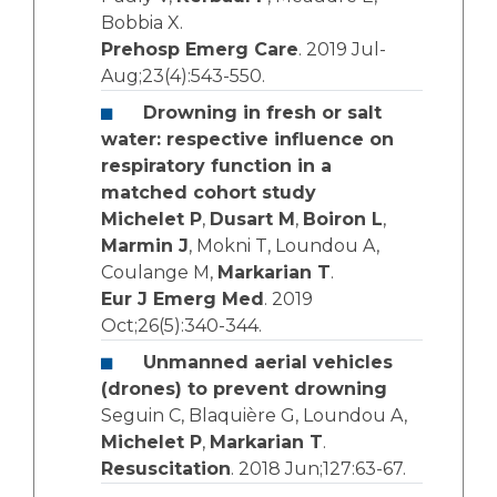
Bobbia X.
Prehosp Emerg Care
. 2019 Jul-
Aug;23(4):543-550.
Drowning in fresh or salt
water: respective influence on
respiratory function in a
matched cohort study
Michelet P
,
Dusart M
,
Boiron L
,
Marmin J
, Mokni T, Loundou A,
Coulange M,
Markarian T
.
Eur J Emerg Med
. 2019
Oct;26(5):340-344.
Unmanned aerial vehicles
(drones) to prevent drowning
Seguin C, Blaquière G, Loundou A,
Michelet P
,
Markarian T
.
Resuscitation
. 2018 Jun;127:63-67.