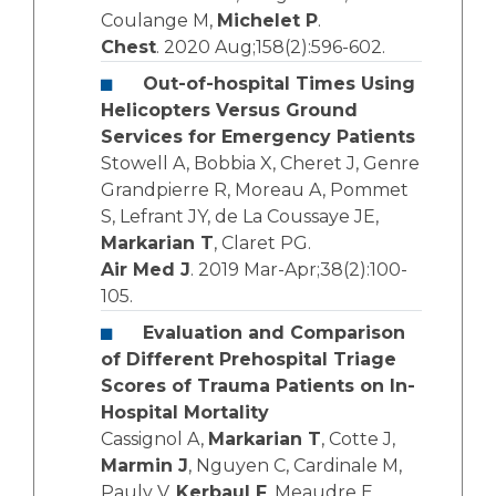
Coulange M,
Michelet P
.
Chest
. 2020 Aug;158(2):596-602.
Out-of-hospital Times Using
Helicopters Versus Ground
Services for Emergency Patients
Stowell A, Bobbia X, Cheret J, Genre
Grandpierre R, Moreau A, Pommet
S, Lefrant JY, de La Coussaye JE,
Markarian T
, Claret PG.
Air Med J
. 2019 Mar-Apr;38(2):100-
105.
Evaluation and Comparison
of Different Prehospital Triage
Scores of Trauma Patients on In-
Hospital Mortality
Cassignol A,
Markarian T
, Cotte J,
Marmin J
, Nguyen C, Cardinale M,
Pauly V,
Kerbaul F
, Meaudre E,