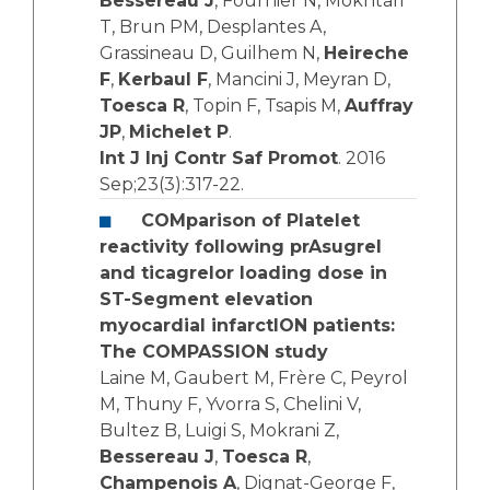
Bessereau J
, Fournier N, Mokhtari
T, Brun PM, Desplantes A,
Grassineau D, Guilhem N,
Heireche
F
,
Kerbaul F
, Mancini J, Meyran D,
Toesca R
, Topin F, Tsapis M,
Auffray
JP
,
Michelet P
.
Int J Inj Contr Saf Promot
. 2016
Sep;23(3):317-22.
COMparison of Platelet
reactivity following prAsugrel
and ticagrelor loading dose in
ST-Segment elevation
myocardial infarctION patients:
The COMPASSION study
Laine M, Gaubert M, Frère C, Peyrol
M, Thuny F, Yvorra S, Chelini V,
Bultez B, Luigi S, Mokrani Z,
Bessereau J
,
Toesca R
,
Champenois A
, Dignat-George F,