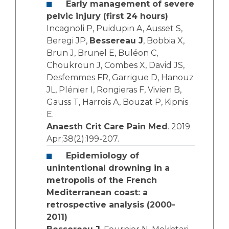
Early management of severe
pelvic injury (first 24 hours)
Incagnoli P, Puidupin A, Ausset S,
Beregi JP,
Bessereau J
, Bobbia X,
Brun J, Brunel E, Buléon C,
Choukroun J, Combes X, David JS,
Desfemmes FR, Garrigue D, Hanouz
JL, Plénier I, Rongieras F, Vivien B,
Gauss T, Harrois A, Bouzat P, Kipnis
E.
Anaesth Crit Care Pain Med
. 2019
Apr;38(2):199-207.
Epidemiology of
unintentional drowning in a
metropolis of the French
Mediterranean coast: a
retrospective analysis (2000-
2011)