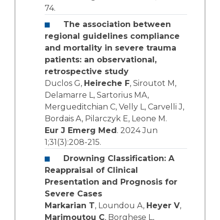
74.
The association between
regional guidelines compliance
and mortality in severe trauma
patients: an observational,
retrospective study
Duclos G,
Heireche F
, Siroutot M,
Delamarre L, Sartorius MA,
Mergueditchian C, Velly L, Carvelli J,
Bordais A, Pilarczyk E, Leone M.
Eur J Emerg Med
. 2024 Jun
1;31(3):208-215.
Drowning Classification: A
Reappraisal of Clinical
Presentation and Prognosis for
Severe Cases
Markarian T
, Loundou A,
Heyer V
,
Marimoutou C
, Borghese L,