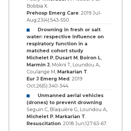
Bobbia X.
Prehosp Emerg Care
. 2019 Jul-
Aug;23(4):543-550.
Drowning in fresh or salt
water: respective influence on
respiratory function in a
matched cohort study
Michelet P
,
Dusart M
,
Boiron L
,
Marmin J
, Mokni T, Loundou A,
Coulange M,
Markarian T
.
Eur J Emerg Med
. 2019
Oct;26(5):340-344.
Unmanned aerial vehicles
(drones) to prevent drowning
Seguin C, Blaquière G, Loundou A,
Michelet P
,
Markarian T
.
Resuscitation
. 2018 Jun;127:63-67.