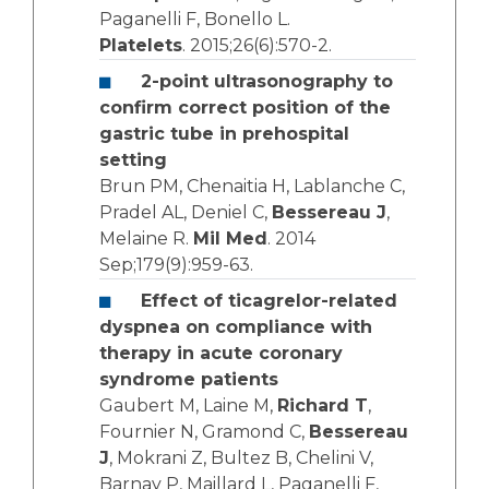
Paganelli F, Bonello L.
Platelets
. 2015;26(6):570-2.
2-point ultrasonography to
confirm correct position of the
gastric tube in prehospital
setting
Brun PM, Chenaitia H, Lablanche C,
Pradel AL, Deniel C,
Bessereau J
,
Melaine R.
Mil Med
. 2014
Sep;179(9):959-63.
Effect of ticagrelor-related
dyspnea on compliance with
therapy in acute coronary
syndrome patients
Gaubert M, Laine M,
Richard T
,
Fournier N, Gramond C,
Bessereau
J
, Mokrani Z, Bultez B, Chelini V,
Barnay P, Maillard L, Paganelli F,