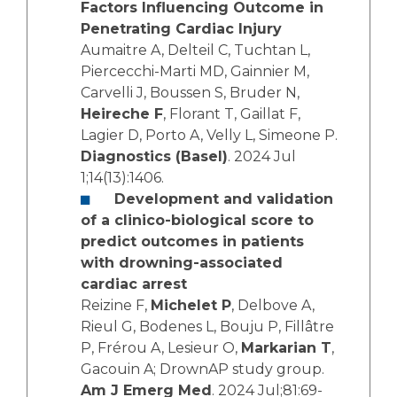
Factors Influencing Outcome in
Penetrating Cardiac Injury
Aumaitre A, Delteil C, Tuchtan L,
Piercecchi-Marti MD, Gainnier M,
Carvelli J, Boussen S, Bruder N,
Heireche F
, Florant T, Gaillat F,
Lagier D, Porto A, Velly L, Simeone P.
Diagnostics (Basel)
. 2024 Jul
1;14(13):1406.
Development and validation
of a clinico-biological score to
predict outcomes in patients
with drowning-associated
cardiac arrest
Reizine F,
Michelet P
, Delbove A,
Rieul G, Bodenes L, Bouju P, Fillâtre
P, Frérou A, Lesieur O,
Markarian T
,
Gacouin A; DrownAP study group.
Am J Emerg Med
. 2024 Jul;81:69-