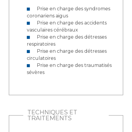
Liste des marchés conclus
Prise en charge des syndromes
Documents utiles
coronariens aigus
Qualité
Prise en charge des accidents
vasculaires cérébraux
Nos indicateurs qualité et de sécurité des soins
Prise en charge des détresses
respiratoires
Prise en charge des détresses
circulatoires
Protection des données
Prise en charge des traumatisés
sévères
Sécurité
Les recherches en santé à l’AP-HM
TECHNIQUES ET
TRAITEMENTS
Lieu de santé sans tabac