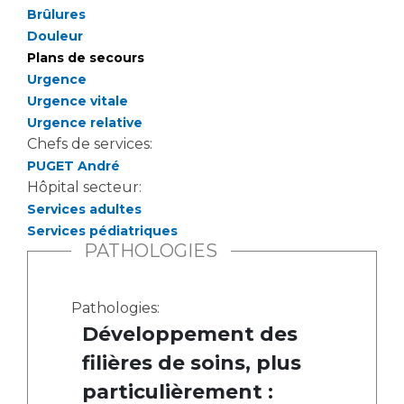
Les pôles d'activité médicale
Cancer
Brûlures
Anatomie et Cytologie Pathologiques
Douleur
Adresser un examen au Laboratoire d'Infectiologie
Plans de secours
Médecine nucléaire
Centres de référence Maladies Rares
Urgence
Plateforme d'Expertise Maladies Rares
Urgence vitale
Urgence relative
Maladies rares
Chefs de services:
PUGET André
Presse / Multimédia
Hôpital secteur:
Services adultes
Maternité Hôpital Nord
Communiqués de presse
Services pédiatriques
Dossiers de presse
PATHOLOGIES
Médiathèque
Vos représentants
Pathologies:
Développement des
Fournisseurs
La Commission Des Usagers (CDU)
filières de soins, plus
Les Comités Locaux des Usagers
Rôles et missions
particulièrement :
Le projet des usagers