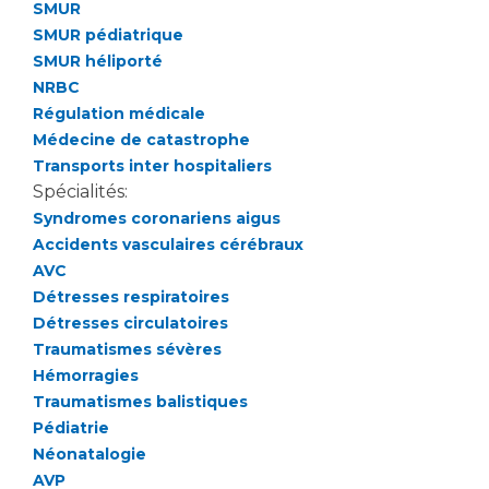
Les structures de recherche
Salon des familles
SMUR
SMUR pédiatrique
Transports sanitaires
SMUR héliporté
Vos droits, vos devoirs
Écoles et Instituts de Formation
NRBC
Régulation médicale
Médecine de catastrophe
Handicap
Transports inter hospitaliers
Plateforme des internes
Spécialités:
Handi 13
Syndromes coronariens aigus
Pôle Médecine Physique et Réadaptation
Accidents vasculaires cérébraux
Professionnels de santé
Accueil sourds et malentendants
AVC
Détresses respiratoires
Charte Romain Jacob
Adresser un patient
Détresses circulatoires
Mouvement Parcours Handicap 13
Réseaux de soins
Traumatismes sévères
Adresser un examen au Laboratoire de Biologie
Hémorragies
Médicale
Traumatismes balistiques
Activité physique
Radiologie / Imagerie
Pédiatrie
Néonatalogie
Cancérologie
AVP