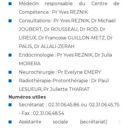
Liste des marchés conclus
Médecin responsable du Centre de
Documents utiles
Compétence : Pr Yves REZNIK
Qualité
Consultations : Pr Yves REZNIK, Dr Michaël
JOUBERT, Dr ROUSSEAU, Dr ROD, Dr
Nos indicateurs qualité et de sécurité des soins
LIREUX, Dr Francoise GUILLON-METZ, Dr
PALIS, Dr ALLALI-ZERAH
Endocrinologie : Pr Yves REZNIK, Dr Julia
Protection des données
MORERA
Neurochirurgie : Pr Evelyne EMERY
Sécurité
Radiothérapie-Protonthérapie : Dr Paul
LESUEUR, Pr Juliette THARIAT
Numéros utiles
Les recherches en santé à l’AP-HM
Secrétariat : 02.31.06.45.86 ou 02.31.06.45.75
- Fax : 02.31.06.48.54
Assistante sociale (secrétariat) :
Lieu de santé sans tabac