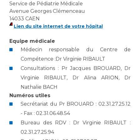
Les structures de recherche
Salon des familles
Service de Pédiatrie Médicale
Avenue Georges Clémenceau
Transports sanitaires
14033 CAEN
Vos droits, vos devoirs
Écoles et Instituts de Formation
Lien du site internet de votre hôpital
Equipe médicale
Handicap
Plateforme des internes
Médecin responsable du Centre de
Compétence :Dr Virginie RIBAULT
Handi 13
Consultations : Pr Jacques BROUARD, Dr
Pôle Médecine Physique et Réadaptation
Professionnels de santé
Virginie RIBAULT, Dr Alina ARION, Dr
Accueil sourds et malentendants
Charte Romain Jacob
Nathalie BACH
Adresser un patient
Mouvement Parcours Handicap 13
Numéros utiles
Réseaux de soins
Secrétariat du Pr BROUARD : 02.31.27.25.12
Adresser un examen au Laboratoire de Biologie
- Fax : 02.31.06.48.54
Médicale
Activité physique
Bureau des RDV : Dr Virginie RIBAULT :
Radiologie / Imagerie
Cancérologie
02.31.27.25.94