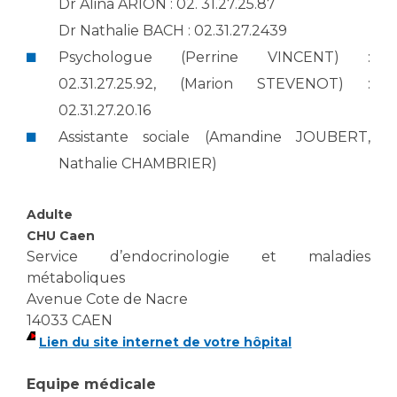
Les pôles d'activité médicale
Dr Alina ARION : 02. 31.27.25.87
Cancer
Anatomie et Cytologie Pathologiques
Dr Nathalie BACH : 02.31.27.2439
Adresser un examen au Laboratoire d'Infectiologie
Psychologue (Perrine VINCENT) :
Médecine nucléaire
Centres de référence Maladies Rares
02.31.27.25.92, (Marion STEVENOT) :
Plateforme d'Expertise Maladies Rares
02.31.27.20.16
Assistante sociale (Amandine JOUBERT,
Maladies rares
Nathalie CHAMBRIER)
Presse / Multimédia
Maternité Hôpital Nord
Communiqués de presse
Adulte
CHU Caen
Dossiers de presse
Service d’endocrinologie et maladies
Médiathèque
métaboliques
Vos représentants
Avenue Cote de Nacre
14033 CAEN
Fournisseurs
Lien du site internet de votre hôpital
La Commission Des Usagers (CDU)
Les Comités Locaux des Usagers
Rôles et missions
Equipe médicale
Le projet des usagers