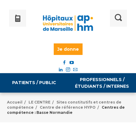
Je donne
PROFESSIONNELS /
PATIENTS / PUBLIC
ÉTUDIANTS / INTERNES
Accueil
LE CENTRE
Sites constitutifs et centres de
/
/
compétence
Centre de référence HYPO
Centres de
/
/
Informations pratiques
Égalité professionnelle
compétence : Basse Normandie
Accès à votre dossier médical
Emploi / formation
Tarifs