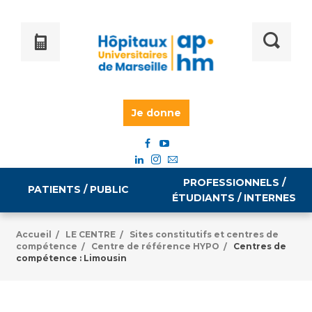
Je donne
PROFESSIONNELS /
PATIENTS / PUBLIC
ÉTUDIANTS / INTERNES
Accueil
LE CENTRE
Sites constitutifs et centres de
/
/
compétence
Centre de référence HYPO
Centres de
/
/
Informations pratiques
Égalité professionnelle
compétence : Limousin
Accès à votre dossier médical
Emploi / formation
Tarifs