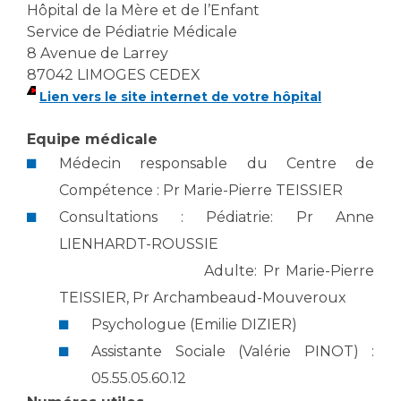
Les structures de recherche
Salon des familles
Hôpital de la Mère et de l’Enfant
Service de Pédiatrie Médicale
Transports sanitaires
8 Avenue de Larrey
Vos droits, vos devoirs
Écoles et Instituts de Formation
87042 LIMOGES CEDEX
Lien vers le site internet de votre hôpital
Handicap
Equipe médicale
Plateforme des internes
Médecin responsable du Centre de
Handi 13
Compétence : Pr Marie-Pierre TEISSIER
Pôle Médecine Physique et Réadaptation
Professionnels de santé
Consultations : Pédiatrie: Pr Anne
Accueil sourds et malentendants
LIENHARDT-ROUSSIE
Charte Romain Jacob
Adresser un patient
Adulte: Pr Marie-Pierre
Mouvement Parcours Handicap 13
Réseaux de soins
TEISSIER, Pr Archambeaud-Mouveroux
Adresser un examen au Laboratoire de Biologie
Psychologue (Emilie DIZIER)
Médicale
Activité physique
Assistante Sociale (Valérie PINOT) :
Radiologie / Imagerie
Cancérologie
05.55.05.60.12