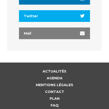
Liste des marchés conclus
Documents utiles
Twitter
Qualité
Nos indicateurs qualité et de sécurité des soins
Mail
Protection des données
Sécurité
ACTUALITÉS
AGENDA
MENTIONS LÉGALES
Les recherches en santé à l’AP-HM
CONTACT
PLAN
Lieu de santé sans tabac
FAQ