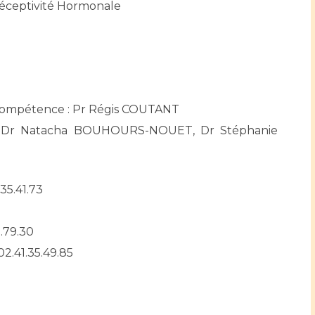
Maladies Rares
Réceptivité Hormonale
Plateforme d'Expertise
Maternité Hôpital Nord
Maladies Rares
Compétence : Pr Régis COUTANT
T, Dr Natacha BOUHOURS-NOUET, Dr Stéphanie
.35.41.73
.79.30
2.41.35.49.85