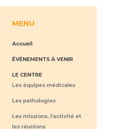
rs
MENU
 qualité et de sécurité des soins
ons
Accueil
hés conclus
les
 des données
ÉVÉNEMENTS À VENIR
LE CENTRE
Les équipes médicales
Les pathologies
ches en santé à l’AP-HM
Les missions, l'activité et
nté sans tabac
les réunions