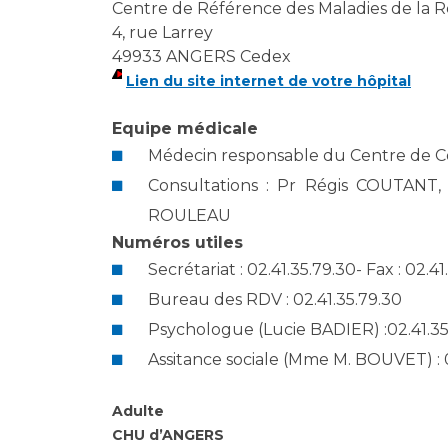
Laïcité et cultes
Centre de Référence des Maladies de la 
Les structures de recherche
4, rue Larrey
Les associations
49933 ANGERS Cedex
Livret d'accueil
Lien du site internet de votre hôpital
Salon des familles
Transports sanitaires
Equipe médicale
Vos droits, vos devoirs
Médecin responsable du Centre de 
Consultations : Pr Régis COUTAN
ROULEAU
Numéros utiles
Secrétariat : 02.41.35.79.30- Fax : 02.41
Bureau des RDV : 02.41.35.79.30
Psychologue (Lucie BADIER) :02.41.35
Assitance sociale (Mme M. BOUVET) : 0
Adulte
CHU d’ANGERS