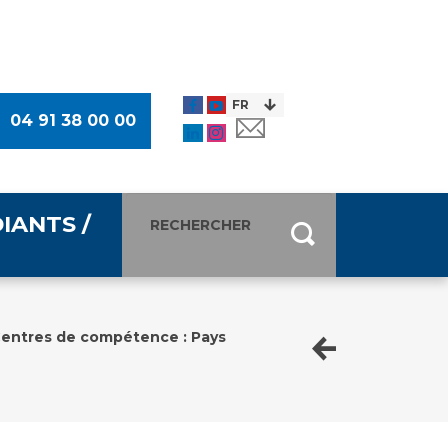
04 91 38 00 00
IANTS /
entants
ultimédia
entres de compétence : Pays
 Des Usagers (CDU)
de presse
ocaux des Usagers
esse
usagers