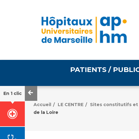
PATIENTS / PUBLI
En 1 clic
Informations pratiques
Égalité professionnelle
Accueil
LE CENTRE
Sites constitutifs 
/
/
de la Loire
Accès à votre dossier
médical
Emploi / formation
Tarifs