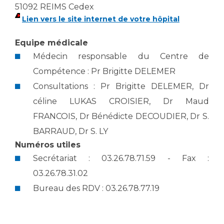
Les pôles d'activité médicale
Cancer
51092 REIMS Cedex
Anatomie et Cytologie Pathologiques
Lien vers le site internet de votre hôpital
Adresser un examen au Laboratoire d'Infectiologie
Médecine nucléaire
Centres de référence Maladies Rares
Equipe médicale
Médecin responsable du Centre de
Plateforme d'Expertise Maladies Rares
Compétence : Pr Brigitte DELEMER
Maladies rares
Consultations : Pr Brigitte DELEMER, Dr
Presse / Multimédia
céline LUKAS CROISIER, Dr Maud
FRANCOIS, Dr Bénédicte DECOUDIER, Dr S.
Maternité Hôpital Nord
Communiqués de presse
BARRAUD, Dr S. LY
Dossiers de presse
Numéros utiles
Médiathèque
Secrétariat : 03.26.78.71.59 - Fax :
Vos représentants
03.26.78.31.02
Fournisseurs
Bureau des RDV : 03.26.78.77.19
La Commission Des Usagers (CDU)
Les Comités Locaux des Usagers
Rôles et missions
Le projet des usagers