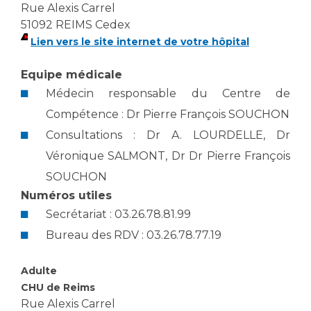
Les structures de recherche
Salon des familles
Rue Alexis Carrel
51092 REIMS Cedex
Transports sanitaires
Lien vers le site internet de votre hôpital
Vos droits, vos devoirs
Écoles et Instituts de Formation
Equipe médicale
Médecin responsable du Centre de
Handicap
Plateforme des internes
Compétence : Dr Pierre François SOUCHON
Handi 13
Consultations : Dr A. LOURDELLE, Dr
Pôle Médecine Physique et Réadaptation
Véronique SALMONT, Dr Dr Pierre François
Professionnels de santé
Accueil sourds et malentendants
SOUCHON
Charte Romain Jacob
Numéros utiles
Adresser un patient
Mouvement Parcours Handicap 13
Secrétariat : 03.26.78.81.99
Réseaux de soins
Bureau des RDV : 03.26.78.77.19
Adresser un examen au Laboratoire de Biologie
Médicale
Activité physique
Adulte
Radiologie / Imagerie
CHU de Reims
Cancérologie
Rue Alexis Carrel