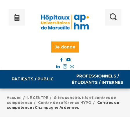
Je donne
PROFESSIONNELS /
PATIENTS / PUBLIC
ÉTUDIANTS / INTERNES
Accueil
LE CENTRE
Sites constitutifs et centres de
/
/
compétence
Centre de référence HYPO
Centres de
/
/
Informations pratiques
Égalité professionnelle
compétence : Champagne Ardennes
Accès à votre dossier médical
Emploi / formation
Tarifs