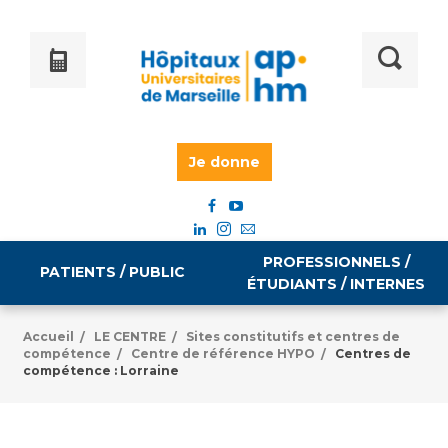
Je donne
PROFESSIONNELS /
PATIENTS / PUBLIC
ÉTUDIANTS / INTERNES
Accueil
LE CENTRE
Sites constitutifs et centres de
/
/
compétence
Centre de référence HYPO
Centres de
/
/
Informations pratiques
Égalité professionnelle
compétence : Lorraine
Accès à votre dossier médical
Emploi / formation
Tarifs