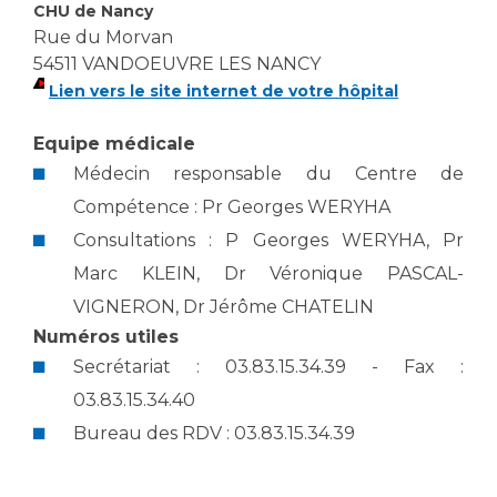
Les pôles d'activité médicale
Cancer
CHU de Nancy
Anatomie et Cytologie Pathologiques
Rue du Morvan
Adresser un examen au Laboratoire d'Infectiologie
54511 VANDOEUVRE LES NANCY
Lien vers le site internet de votre hôpital
Médecine nucléaire
Centres de référence Maladies Rares
Plateforme d'Expertise Maladies Rares
Equipe médicale
Médecin responsable du Centre de
Maladies rares
Compétence : Pr Georges WERYHA
Presse / Multimédia
Consultations : P Georges WERYHA, Pr
Maternité Hôpital Nord
Communiqués de presse
Marc KLEIN, Dr Véronique PASCAL-
Dossiers de presse
VIGNERON, Dr Jérôme CHATELIN
Médiathèque
Numéros utiles
Secrétariat : 03.83.15.34.39 - Fax :
Vos représentants
03.83.15.34.40
Fournisseurs
La Commission Des Usagers (CDU)
Bureau des RDV : 03.83.15.34.39
Les Comités Locaux des Usagers
Rôles et missions
Le projet des usagers