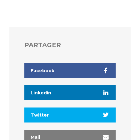
Liste des marchés conclus
Documents utiles
Qualité
Nos indicateurs qualité et de sécurité des soins
PARTAGER
Protection des données
Facebook
Sécurité
Linkedin
Les recherches en santé à l’AP-HM
Twitter
Lieu de santé sans tabac
Mail