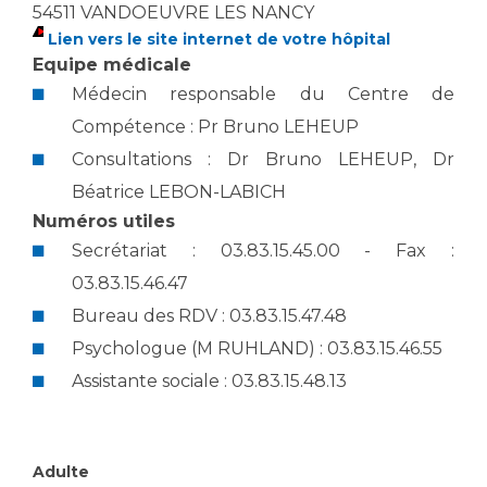
Les structures de recherche
Salon des familles
54511 VANDOEUVRE LES NANCY
Lien vers le site internet de votre hôpital
Transports sanitaires
Equipe médicale
Vos droits, vos devoirs
Écoles et Instituts de Formation
Médecin responsable du Centre de
Compétence : Pr Bruno LEHEUP
Handicap
Consultations : Dr Bruno LEHEUP, Dr
Plateforme des internes
Béatrice LEBON-LABICH
Handi 13
Numéros utiles
Pôle Médecine Physique et Réadaptation
Secrétariat : 03.83.15.45.00 - Fax :
Professionnels de santé
Accueil sourds et malentendants
03.83.15.46.47
Charte Romain Jacob
Adresser un patient
Bureau des RDV : 03.83.15.47.48
Mouvement Parcours Handicap 13
Réseaux de soins
Psychologue (M RUHLAND) : 03.83.15.46.55
Adresser un examen au Laboratoire de Biologie
Assistante sociale : 03.83.15.48.13
Médicale
Activité physique
Radiologie / Imagerie
Cancérologie
Adulte