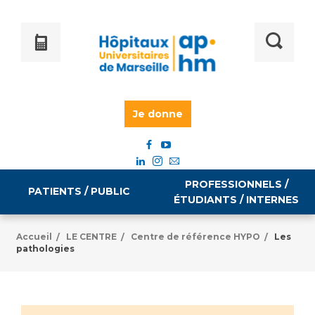
Je donne
PROFESSIONNELS /
PATIENTS / PUBLIC
ÉTUDIANTS / INTERNES
Accueil
LE CENTRE
Centre de référence HYPO
Les
/
/
/
pathologies
Informations pratiques
Égalité professionnelle
Accès à votre dossier médical
Emploi / formation
Tarifs