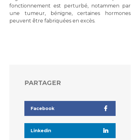
Liste des marchés conclus
fonctionnement est perturbé, notammen par
Documents utiles
une tumeur, bénigne, certaines hormones
peuvent être fabriquées en excès.
Qualité
Nos indicateurs qualité et de sécurité des soins
Protection des données
PARTAGER
Sécurité
Facebook
Les recherches en santé à l’AP-HM
Linkedin
Lieu de santé sans tabac