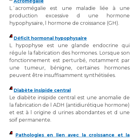
Acromégalie
Les structures de recherche
Salon des familles
L´acromégalie est une maladie liée à une
Transports sanitaires
production excessive d une hormone
Vos droits, vos devoirs
hypophysaire, l hormone de croissance (GH).
Écoles et Instituts de Formation
Déficit hormonal hypophysaire
Handicap
L hypophyse est une glande endocrine qui
Plateforme des internes
régule la fabrication des hormones. Lorsque son
Handi 13
fonctionnement est perturbé, notamment par
une tumeur, bénigne, certaines hormones
Pôle Médecine Physique et Réadaptation
Professionnels de santé
peuvent être insuffisamment synthétisées.
Accueil sourds et malentendants
Charte Romain Jacob
Adresser un patient
Diabète insipide central
Mouvement Parcours Handicap 13
Réseaux de soins
Le diabète insipide central est une anomalie de
la fabrication de l ADH (antidiurétique hormone)
Adresser un examen au Laboratoire de Biologie
et est à l origine d urines abondantes et d une
Médicale
Activité physique
soif permanente.
Radiologie / Imagerie
Cancérologie
Pathologies en lien avec la croissance et la