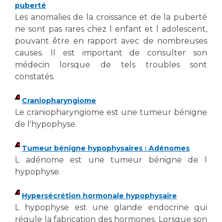
Les pôles d'activité médicale
Cancer
puberté
Anatomie et Cytologie Pathologiques
Les anomalies de la croissance et de la puberté
Adresser un examen au Laboratoire d'Infectiologie
ne sont pas rares chez l enfant et l adolescent,
Médecine nucléaire
pouvant être en rapport avec de nombreuses
Centres de référence Maladies Rares
causes. Il est important de consulter son
Plateforme d'Expertise Maladies Rares
médecin lorsque de tels troubles sont
constatés.
Maladies rares
Presse / Multimédia
Craniopharyngiome
Le craniopharyngiome est une tumeur bénigne
Maternité Hôpital Nord
Communiqués de presse
de l'hypophyse.
Dossiers de presse
Médiathèque
Tumeur bénigne hypophysaires : Adénomes
L adénome est une tumeur bénigne de l
Vos représentants
hypophyse.
Fournisseurs
La Commission Des Usagers (CDU)
Hypersécrétion hormonale hypophysaire
Les Comités Locaux des Usagers
L hypophyse est une glande endocrine qui
Rôles et missions
régule la fabrication des hormones. Lorsque son
Le projet des usagers