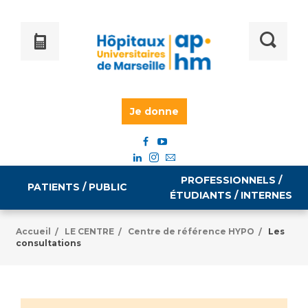
Je donne
PROFESSIONNELS /
PATIENTS / PUBLIC
ÉTUDIANTS / INTERNES
Accueil
LE CENTRE
Centre de référence HYPO
Les
/
/
/
consultations
Informations pratiques
Égalité professionnelle
Accès à votre dossier médical
Emploi / formation
Tarifs