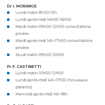
Les structures de recherche
Salon des familles
Dr I. MORANGE
Transports sanitaires
Lundi matin 8h30-12h
Vos droits, vos devoirs
Écoles et Instituts de Formation
Lundi après midi 14h00-16h00
Mardi matin 09h00-12h00 consultations
Handicap
privées
Plateforme des internes
Mardi après midi 14h-17h00 consultations
Handi 13
privées
Pôle Médecine Physique et Réadaptation
Professionnels de santé
Jeudi matin 09h00-12h00
Accueil sourds et malentendants
Charte Romain Jacob
Pr F. CASTINETTI
Adresser un patient
Mouvement Parcours Handicap 13
Lundi matin 10h00-12h00
Réseaux de soins
Lundi après-midi 14h-17h30 (nouveaux
Adresser un examen au Laboratoire de Biologie
Médicale
patients)
Activité physique
Radiologie / Imagerie
Mercredi après midi 14h-18h
Cancérologie