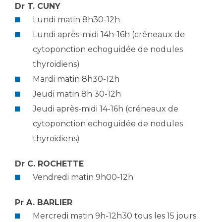
Liste des marchés conclus
Dr T. CUNY
Documents utiles
Lundi matin 8h30-12h
Lundi après-midi 14h-16h (créneaux de
Qualité
cytoponction echoguidée de nodules
Nos indicateurs qualité et de sécurité des soins
thyroidiens)
Mardi matin 8h30-12h
Jeudi matin 8h 30-12h
Protection des données
Jeudi après-midi 14-16h (créneaux de
cytoponction echoguidée de nodules
Sécurité
thyroidiens)
Dr C. ROCHETTE
Les recherches en santé à l’AP-HM
Vendredi matin 9h00-12h
Pr A. BARLIER
Lieu de santé sans tabac
Mercredi matin 9h-12h30 tous les 15 jours