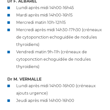
Les pôles d'activité médicale
Dr F. ALBAREL
Cancer
Anatomie et Cytologie Pathologiques
Lundi après midi 14h00-16h45
Adresser un examen au Laboratoire d'Infectiologie
Mardi après midi 14h00-16h15
Médecine nucléaire
Centres de référence Maladies Rares
Mercredi matin 10h-12h15
Plateforme d'Expertise Maladies Rares
Mercredi après midi 14h30-17h30 (créneaux
de cytoponction echoguidée de nodules
Maladies rares
thyroidiens)
Presse / Multimédia
Vendredi matin 9h-11h (créneaux de
Maternité Hôpital Nord
Communiqués de presse
cytoponction echoguidée de nodules
Dossiers de presse
thyroidiens)
Médiathèque
Dr M. VERMALLE
Vos représentants
Lundi après midi 14h00-16h00 (créneaux
Fournisseurs
ajouts urgence)
La Commission Des Usagers (CDU)
Jeudi après midi 14h00-16h00
Les Comités Locaux des Usagers
Rôles et missions
Le projet des usagers