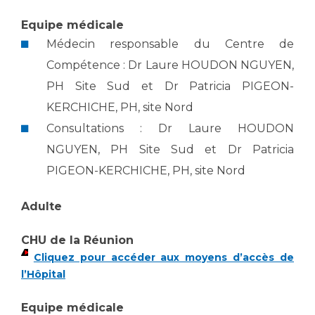
Les structures de recherche
Salon des familles
Equipe médicale
Transports sanitaires
Médecin responsable du Centre de
Vos droits, vos devoirs
Écoles et Instituts de Formation
Compétence : Dr Laure HOUDON NGUYEN,
PH Site Sud et Dr Patricia PIGEON-
Handicap
KERCHICHE, PH, site Nord
Plateforme des internes
Consultations : Dr Laure HOUDON
Handi 13
NGUYEN, PH Site Sud et Dr Patricia
Pôle Médecine Physique et Réadaptation
Professionnels de santé
PIGEON-KERCHICHE, PH, site Nord
Accueil sourds et malentendants
Charte Romain Jacob
Adresser un patient
Adulte
Mouvement Parcours Handicap 13
Réseaux de soins
CHU de la Réunion
Adresser un examen au Laboratoire de Biologie
Médicale
Cliquez pour accéder aux moyens d’accès de
Activité physique
l’Hôpital
Radiologie / Imagerie
Cancérologie
Equipe médicale