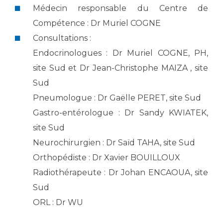
Les pôles d'activité médicale
Cancer
Médecin responsable du Centre de
Anatomie et Cytologie Pathologiques
Compétence : Dr Muriel COGNE
Adresser un examen au Laboratoire d'Infectiologie
Consultations :
Médecine nucléaire
Centres de référence Maladies Rares
Endocrinologues : Dr Muriel COGNE, PH,
Plateforme d'Expertise Maladies Rares
site Sud et Dr Jean-Christophe MAIZA , site
Maladies rares
Sud
Presse / Multimédia
Pneumologue : Dr Gaëlle PERET, site Sud
Gastro-entérologue : Dr Sandy KWIATEK,
Maternité Hôpital Nord
Communiqués de presse
site Sud
Dossiers de presse
Neurochirurgien : Dr Saïd TAHA, site Sud
Médiathèque
Orthopédiste : Dr Xavier BOUILLOUX
Vos représentants
Radiothérapeute : Dr Johan ENCAOUA, site
Fournisseurs
Sud
La Commission Des Usagers (CDU)
ORL : Dr WU
Les Comités Locaux des Usagers
Rôles et missions
Le projet des usagers