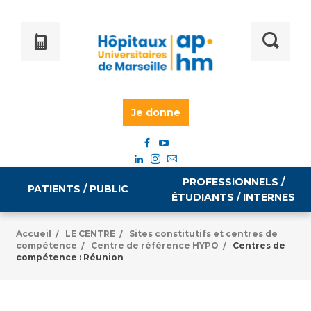
Je donne
PROFESSIONNELS /
PATIENTS / PUBLIC
ÉTUDIANTS / INTERNES
Accueil
LE CENTRE
Sites constitutifs et centres de
/
/
compétence
Centre de référence HYPO
Centres de
/
/
Informations pratiques
Égalité professionnelle
compétence : Réunion
Accès à votre dossier médical
Emploi / formation
Tarifs