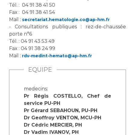
Tél. : 04 91 38 41 50
Fax : 04 91 38 41 54
Mail :
secretariat.hematologie.co@ap-hm.fr
- Consultations publiques : rez-de-chaussée
porte n°6
Tél. : 04 91 43 53 49
Fax : 04 91 38 24 99
Mail :
rdv-medint-hemato@ap-hm.fr
EQUIPE
medecins:
Pr Régis COSTELLO, Chef de
service PU-PH
Pr Gérard SEBAHOUN, PU-PH
Dr Geoffroy VENTON, MCU-PH
Dr Cédric MERCIER, PH
Dr Vadim IVANOV, PH