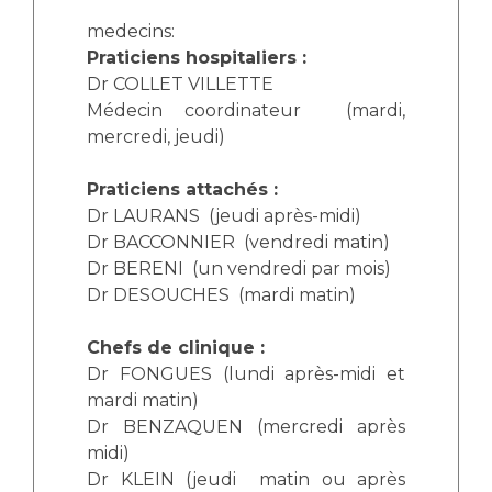
Les structures de recherche
Salon des familles
medecins:
Transports sanitaires
Praticiens hospitaliers :
Vos droits, vos devoirs
Dr COLLET VILLETTE
Écoles et Instituts de Formation
Médecin coordinateur (mardi,
mercredi, jeudi)
Handicap
Plateforme des internes
Praticiens attachés :
Handi 13
Dr LAURANS (jeudi après-midi)
Pôle Médecine Physique et Réadaptation
Dr BACCONNIER (vendredi matin)
Professionnels de santé
Dr BERENI (un vendredi par mois)
Accueil sourds et malentendants
Dr DESOUCHES (mardi matin)
Charte Romain Jacob
Adresser un patient
Mouvement Parcours Handicap 13
Réseaux de soins
Chefs de clinique :
Dr FONGUES (lundi après-midi et
Adresser un examen au Laboratoire de Biologie
Médicale
mardi matin)
Activité physique
Dr BENZAQUEN (mercredi après
Radiologie / Imagerie
midi)
Cancérologie
Dr KLEIN (jeudi matin ou après