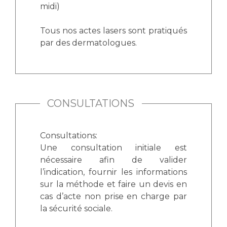
Les pôles d'activité médicale
Cancer
midi)
Anatomie et Cytologie Pathologiques
Adresser un examen au Laboratoire d'Infectiologie
Tous nos actes lasers sont pratiqués
Médecine nucléaire
Centres de référence Maladies Rares
par des dermatologues.
Plateforme d'Expertise Maladies Rares
Maladies rares
Presse / Multimédia
CONSULTATIONS
Maternité Hôpital Nord
Communiqués de presse
Consultations:
Dossiers de presse
Une consultation initiale est
Médiathèque
nécessaire afin de valider
Vos représentants
l’indication, fournir les informations
sur la méthode et faire un devis en
Fournisseurs
cas d’acte non prise en charge par
La Commission Des Usagers (CDU)
la sécurité sociale.
Les Comités Locaux des Usagers
Rôles et missions
Le projet des usagers