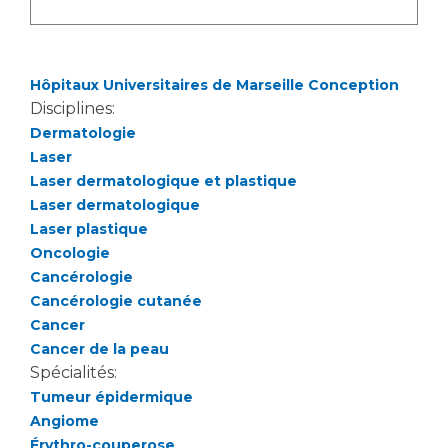
Liste des marchés conclus
Documents utiles
Qualité
Hôpitaux Universitaires de Marseille Conception
Disciplines:
Nos indicateurs qualité et de sécurité des soins
Dermatologie
Laser
Laser dermatologique et plastique
Protection des données
Laser dermatologique
Laser plastique
Oncologie
Sécurité
Cancérologie
Cancérologie cutanée
Cancer
Cancer de la peau
Les recherches en santé à l’AP-HM
Spécialités:
Tumeur épidermique
Angiome
Lieu de santé sans tabac
Érythro-couperose