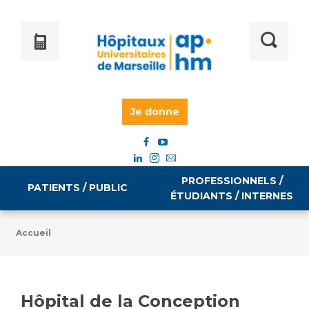
Je donne
PROFESSIONNELS /
PATIENTS / PUBLIC
ÉTUDIANTS / INTERNES
Accueil
Informations pratiques
Égalité professionnelle
Accès à votre dossier médical
Hôpital de la Conception
Emploi / formation
Tarifs