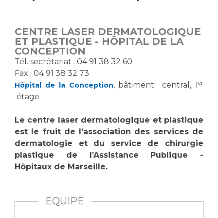
Vous accompagnez, vous rendez visite à un patient
Emplois paramédicaux
Vous allez être hospitalisé(e)
CENTRE LASER DERMATOLOGIQUE
Emplois administratifs
Vous avez un examen d'imagerie ou de radiologie
ET PLASTIQUE - HÔPITAL DE LA
Emplois médicaux
CONCEPTION
à réaliser
Tél. secrétariat : 04 91 38 32 60
Espace Formation
Vous avez une analyse à réaliser
Fax : 04 91 38 32 73
Étudiants hospitaliers
Vous venez en consultation
er
, bâtiment central, 1
Hôpital de la Conception
Emplois techniques et médico-techniques
myaphm, votre espace santé en ligne
étage
Emplois divers
Infos COVID-19
Emplois socio-éducatifs
Le centre laser dermatologique et plastique
Statuts
est le fruit de l’association des services de
Vivre ensemble à l'hôpital
dermatologie et du service de chirurgie
Stages paramédicaux
plastique de l’Assistance Publique -
Hôpitaux de Marseille.
Culture à l'hôpital
Laïcité et cultes
Chercheurs
Les associations
EQUIPE
La recherche clinique à l'AP-HM
Livret d'accueil