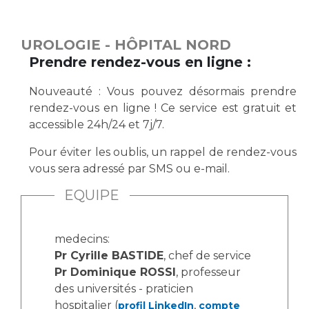
Vous accompagnez, vous rendez visite à un patient
Emplois paramédicaux
Vous allez être hospitalisé(e)
UROLOGIE - HÔPITAL NORD
Emplois administratifs
Vous avez un examen d'imagerie ou de radiologie
Prendre rendez-vous en ligne :
Emplois médicaux
à réaliser
Espace Formation
Vous avez une analyse à réaliser
Nouveauté : Vous pouvez désormais prendre
rendez-vous en ligne ! Ce service est gratuit et
Étudiants hospitaliers
Vous venez en consultation
accessible 24h/24 et 7j/7.
Emplois techniques et médico-techniques
myaphm, votre espace santé en ligne
Emplois divers
Infos COVID-19
Pour éviter les oublis, un rappel de rendez-vous
Emplois socio-éducatifs
vous sera adressé par SMS ou e-mail.
Statuts
EQUIPE
Vivre ensemble à l'hôpital
Stages paramédicaux
Culture à l'hôpital
medecins:
Pr Cyrille BASTIDE
, chef de service
Laïcité et cultes
Chercheurs
Pr Dominique ROSSI
, professeur
Les associations
des universités - praticien
La recherche clinique à l'AP-HM
Livret d'accueil
hospitalier (
,
profil LinkedIn
compte