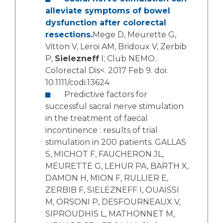
alleviate symptoms of bowel
dysfunction after colorectal
resections.
Mege D, Meurette G,
Vitton V, Leroi AM, Bridoux V, Zerbib
P,
Sielezneff
I; Club NEMO..
Colorectal Dis<. 2017 Feb 9. doi:
10.1111/codi.13624
Predictive factors for
successful sacral nerve stimulation
in the treatment of faecal
incontinence : results of trial
stimulation in 200 patients. GALLAS
S, MICHOT F, FAUCHERON JL,
MEURETTE G, LEHUR PA, BARTH X,
DAMON H, MION F, RULLIER E,
ZERBIB F, SIELEZNEFF I, OUAISSI
M, ORSONI P, DESFOURNEAUX V,
SIPROUDHIS L, MATHONNET M,