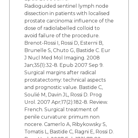
Radioguided sentinel lymph node
dissection in patients with localised
prostate carcinoma: influence of the
dose of radiolabelled colloid to
avoid failure of the procedure.
Brenot-Rossi I, Rossi D, Esterni B,
Brunelle S, Chuto G, Bastide C. Eur
J Nucl Med Mol Imaging. 2008
Jan;35(1):32-8. Epub 2007 Sep 9.
Surgical margins after radical
prostatectomy: technical aspects
and prognostic value. Bastide C,
Soulié M, Davin JL, Rossi D. Prog
Urol. 2007 Apr;17(2):182-8. Review.
French. Surgical treatment of
penile curvature: primum non
nocere. Camerlo A, Ribykowsky S,
Tomatis L, Bastide C, Ragni E, Rossi D.