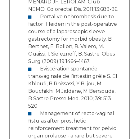
MENARD JF, LEROI AM; Club
NEMO. Colorectal Dis. 2011;13:689-96.
Portal vein thrombosis due to
factor II leiden in the post-operative
course of a laparoscopic sleeve
gastrectomy for morbid obesity. B.
Berthet, E. Bollon, R. Valero, M.
Ouaissi, I. Sielezneff, B. Sastre. Obes
Surg (2009) 19:1464–1467.
Éviscération spontanée
transvaginale de l’intestin grêle S. El
Khloufi, B Rhissassi, Y Bjijou, M
Bouchikhi, M Jiddane, M Bensouda,
B Sastre Presse Med. 2010; 39: 513–
520
Management of recto-vaginal
fistulas after prosthetic
reinforcement treatment for pelvic
organ prolapse - a rare but severe