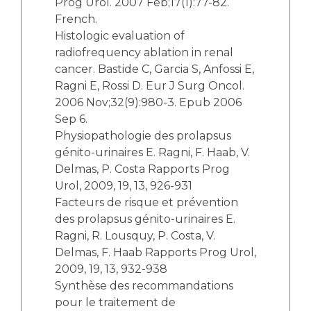
Prog Urol. 2007 Feb;17(1):77-82.
French.
Histologic evaluation of
radiofrequency ablation in renal
cancer. Bastide C, Garcia S, Anfossi E,
Ragni E, Rossi D. Eur J Surg Oncol.
2006 Nov;32(9):980-3. Epub 2006
Sep 6.
Physiopathologie des prolapsus
génito-urinaires E. Ragni, F. Haab, V.
Delmas, P. Costa Rapports Prog
Urol, 2009, 19, 13, 926-931
Facteurs de risque et prévention
des prolapsus génito-urinaires E.
Ragni, R. Lousquy, P. Costa, V.
Delmas, F. Haab Rapports Prog Urol,
2009, 19, 13, 932-938
Synthèse des recommandations
pour le traitement de