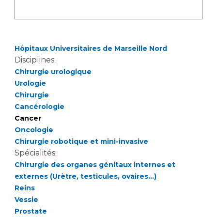
Les pôles d'activité médicale
Cancer
Anatomie et Cytologie Pathologiques
Adresser un examen au Laboratoire d'Infectiologie
Médecine nucléaire
Centres de référence Maladies Rares
Hôpitaux Universitaires de Marseille Nord
Plateforme d'Expertise Maladies Rares
Disciplines:
Chirurgie urologique
Maladies rares
Urologie
Presse / Multimédia
Chirurgie
Cancérologie
Maternité Hôpital Nord
Communiqués de presse
Cancer
Dossiers de presse
Oncologie
Chirurgie robotique et mini-invasive
Médiathèque
Spécialités:
Vos représentants
Chirurgie des organes génitaux internes et
externes (Urètre, testicules, ovaires...)
Fournisseurs
La Commission Des Usagers (CDU)
Reins
Vessie
Les Comités Locaux des Usagers
Rôles et missions
Prostate
Le projet des usagers