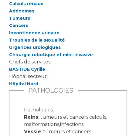
Liste des marchés conclus
Calculs rénaux
Documents utiles
Adénomes
Tumeurs
Qualité
Cancers
Incontinence urinaire
Nos indicateurs qualité et de sécurité des soins
Troubles de la sexualité
Urgences urologiques
Chirurgie robotique et mini-invasive
Protection des données
Chefs de services:
BASTIDE Cyrille
Hôpital secteur:
Sécurité
Hôpital Nord
PATHOLOGIES
Les recherches en santé à l’AP-HM
Pathologies:
Reins
: tumeurs et cancers,calculs,
malformations,infections
Lieu de santé sans tabac
Vessie
: tumeurs et cancers -