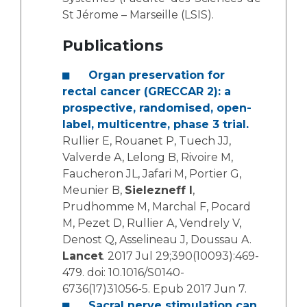
St Jérome – Marseille (LSIS).
Publications
Organ preservation for
rectal cancer (GRECCAR 2): a
prospective, randomised, open-
label, multicentre, phase 3 trial.
Rullier E, Rouanet P, Tuech JJ,
Valverde A, Lelong B, Rivoire M,
Faucheron JL, Jafari M, Portier G,
Meunier B,
Sielezneff I
,
Prudhomme M, Marchal F, Pocard
M, Pezet D, Rullier A, Vendrely V,
Denost Q, Asselineau J, Doussau A.
Lancet
. 2017 Jul 29;390(10093):469-
479. doi: 10.1016/S0140-
6736(17)31056-5. Epub 2017 Jun 7.
Sacral nerve stimulation can