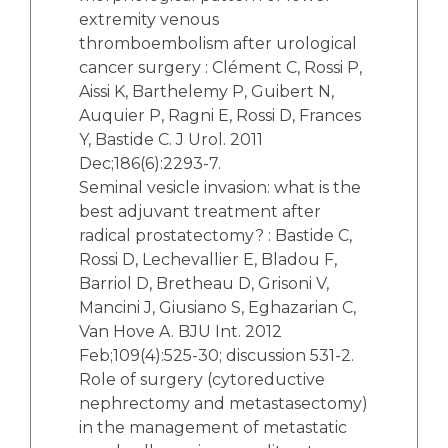
extremity venous
thromboembolism after urological
cancer surgery : Clément C, Rossi P,
Aissi K, Barthelemy P, Guibert N,
Auquier P, Ragni E, Rossi D, Frances
Y, Bastide C. J Urol. 2011
Dec;186(6):2293-7.
Seminal vesicle invasion: what is the
best adjuvant treatment after
radical prostatectomy? : Bastide C,
Rossi D, Lechevallier E, Bladou F,
Barriol D, Bretheau D, Grisoni V,
Mancini J, Giusiano S, Eghazarian C,
Van Hove A. BJU Int. 2012
Feb;109(4):525-30; discussion 531-2.
Role of surgery (cytoreductive
nephrectomy and metastasectomy)
in the management of metastatic