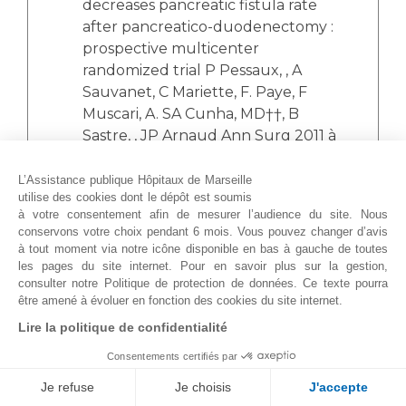
decreases pancreatic fistula rate
after pancreatico-duodenectomy :
prospective multicenter
randomized trial P Pessaux, , A
Sauvanet, C Mariette, F. Paye, F
Muscari, A. SA Cunha, MD††, B
Sastre, , JP Arnaud Ann Surg 2011 à
paraître
L’Assistance publique Hôpitaux de Marseille
Mucosal advancement flap
utilise des cookies dont le dépôt est soumis
à votre consentement afin de mesurer
anoplasty for chronic anal fissure
l’audience du site. Nous conservons votre choix pendant 6 mois. Vous
resistant to conservative
pouvez changer d’avis à tout moment via notre icône disponible en
management: results of a
bas à gauche de toutes les pages du site internet. Pour en savoir plus
retrospective case series. Ouaissi M,
sur la gestion, consulter notre Politique de protection de données. Ce
texte pourra être amené à évoluer en fonction des cookies du site
Giger U, Sielezneff, Kouete A,
internet.
Pamela A, Pirro N, Sastre B. World J
Lire la politique de confidentialité
surgery 2011 World J SURG
2011 ;35 :900-4).
Consentements certifiés par
Je refuse
Je choisis
J'accepte