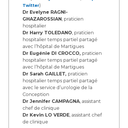
Les structures de recherche
Salon des familles
)
Twitter
Transports sanitaires
Dr Evelyne RAGNI-
Vos droits, vos devoirs
GHAZAROSSIAN
, praticien
Écoles et Instituts de Formation
hospitalier
Dr Harry TOLEDANO
, praticien
Handicap
hospitalier temps partiel partagé
Plateforme des internes
avec l’hôpital de Martigues
Dr Eugénie DI CROCCO,
praticien
Handi 13
hospitalier temps partiel partagé
Pôle Médecine Physique et Réadaptation
Professionnels de santé
avec l’hôpital de Martigues
Accueil sourds et malentendants
Dr Sarah GAILLET,
praticien
Charte Romain Jacob
hospitalier temps partiel partagé
Adresser un patient
Mouvement Parcours Handicap 13
avec le service d’urologie de la
Réseaux de soins
Conception
Adresser un examen au Laboratoire de Biologie
Dr Jennifer CAMPAGNA
, assistant
Médicale
Activité physique
chef de clinique
Radiologie / Imagerie
Dr Kevin LO VERDE
, assistant chef
Cancérologie
de clinique