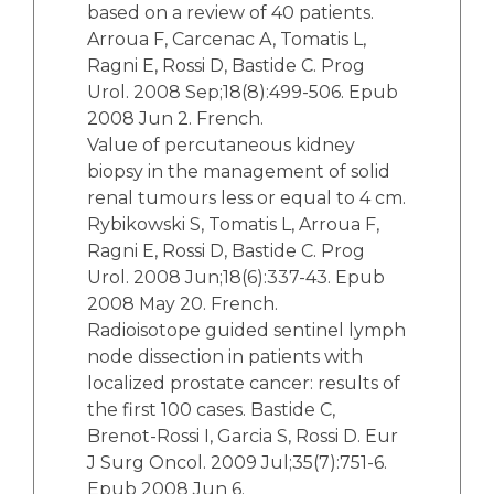
based on a review of 40 patients.
Arroua F, Carcenac A, Tomatis L,
Ragni E, Rossi D, Bastide C. Prog
Urol. 2008 Sep;18(8):499-506. Epub
2008 Jun 2. French.
Value of percutaneous kidney
biopsy in the management of solid
renal tumours less or equal to 4 cm.
Rybikowski S, Tomatis L, Arroua F,
Ragni E, Rossi D, Bastide C. Prog
Urol. 2008 Jun;18(6):337-43. Epub
2008 May 20. French.
Radioisotope guided sentinel lymph
node dissection in patients with
localized prostate cancer: results of
the first 100 cases. Bastide C,
Brenot-Rossi I, Garcia S, Rossi D. Eur
J Surg Oncol. 2009 Jul;35(7):751-6.
Epub 2008 Jun 6.