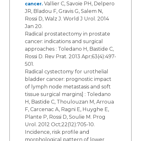
Vallier C, Savoie PH, Delpero
cancer.
JR, Bladou F, Gravis G, Salem N,
Rossi D, Walz J. World J Urol. 2014
Jan 20.
Radical prostatectomy in prostate
cancer: indications and surgical
approaches : Toledano H, Bastide C,
Rossi D. Rev Prat. 2013 Apr;63(4):497-
501.
Radical cystectomy for urothelial
bladder cancer: prognostic impact
of lymph node metastasis and soft
tissue surgical margins] : Toledano
H, Bastide C, Thoulouzan M, Arroua
F, Carcenac A, Ragni E, Huyghe E,
Plante P, Rossi D, Soulie M. Prog
Urol. 2012 Oct;22(12):705-10.
Incidence, risk profile and
morphological pattern of lower