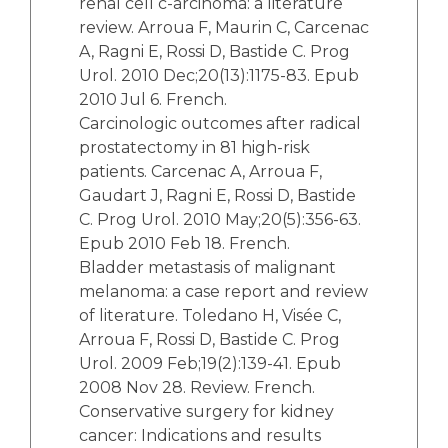
renal cell c-arcinoma: a literature
review. Arroua F, Maurin C, Carcenac
A, Ragni E, Rossi D, Bastide C. Prog
Urol. 2010 Dec;20(13):1175-83. Epub
2010 Jul 6. French.
Carcinologic outcomes after radical
prostatectomy in 81 high-risk
patients. Carcenac A, Arroua F,
Gaudart J, Ragni E, Rossi D, Bastide
C. Prog Urol. 2010 May;20(5):356-63.
Epub 2010 Feb 18. French.
Bladder metastasis of malignant
melanoma: a case report and review
of literature. Toledano H, Visée C,
Arroua F, Rossi D, Bastide C. Prog
Urol. 2009 Feb;19(2):139-41. Epub
2008 Nov 28. Review. French.
Conservative surgery for kidney
cancer: Indications and results