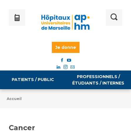
Je donne
PROFESSIONNELS /
PATIENTS / PUBLIC
ÉTUDIANTS / INTERNES
Accueil
Informations pratiques
Égalité professionnelle
Accès à votre dossier médical
Cancer
Emploi / formation
Tarifs