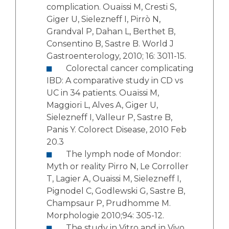
complication. Ouaïssi M, Cresti S,
Giger U, Sielezneff I, Pirrò N,
Grandval P, Dahan L, Berthet B,
Consentino B, Sastre B. World J
Gastroenterology, 2010; 16: 3011-15.
Colorectal cancer complicating
IBD: A comparative study in CD vs
UC in 34 patients. Ouaïssi M,
Maggiori L, Alves A, Giger U,
Sielezneff I, Valleur P, Sastre B,
Panis Y. Colorect Disease, 2010 Feb
20.3
The lymph node of Mondor:
Myth or reality Pirro N, Le Corroller
T, Lagier A, Ouaissi M, Sielezneff I,
Pignodel C, Godlewski G, Sastre B,
Champsaur P, Prudhomme M.
Morphologie 2010;94: 305-12.
The study in Vitro and in Vivo