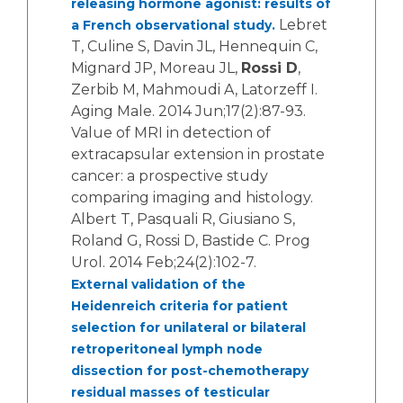
releasing hormone agonist: results of
Lebret
a French observational study.
T, Culine S, Davin JL, Hennequin C,
Mignard JP, Moreau JL,
Rossi D
,
Zerbib M, Mahmoudi A, Latorzeff I.
Aging Male. 2014 Jun;17(2):87-93.
Value of MRI in detection of
extracapsular extension in prostate
cancer: a prospective study
comparing imaging and histology.
Albert T, Pasquali R, Giusiano S,
Roland G, Rossi D, Bastide C. Prog
Urol. 2014 Feb;24(2):102-7.
External validation of the
Heidenreich criteria for patient
selection for unilateral or bilateral
retroperitoneal lymph node
dissection for post-chemotherapy
residual masses of testicular