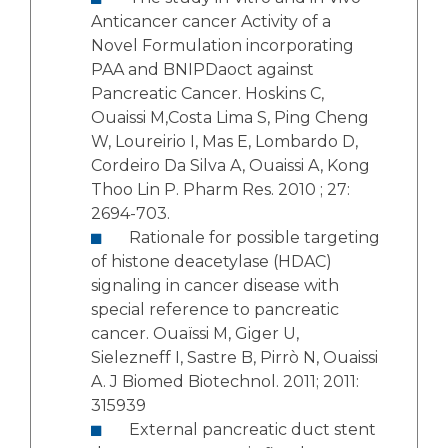
Anticancer cancer Activity of a
Novel Formulation incorporating
PAA and BNIPDaoct against
Pancreatic Cancer. Hoskins C,
Ouaissi M,Costa Lima S, Ping Cheng
W, Loureirio I, Mas E, Lombardo D,
Cordeiro Da Silva A, Ouaissi A, Kong
Thoo Lin P. Pharm Res. 2010 ; 27:
2694-703.
Rationale for possible targeting
of histone deacetylase (HDAC)
signaling in cancer disease with
special reference to pancreatic
cancer. Ouaïssi M, Giger U,
Sielezneff I, Sastre B, Pirrò N, Ouaissi
A. J Biomed Biotechnol. 2011; 2011:
315939
External pancreatic duct stent